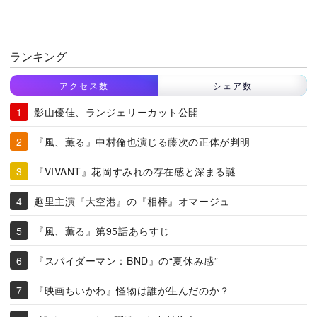
ランキング
アクセス数
シェア数
影山優佳、ランジェリーカット公開
『風、薫る』中村倫也演じる藤次の正体が判明
『VIVANT』花岡すみれの存在感と深まる謎
趣里主演『大空港』の『相棒』オマージュ
『風、薫る』第95話あらすじ
『スパイダーマン：BND』の“夏休み感”
『映画ちいかわ』怪物は誰が生んだのか？