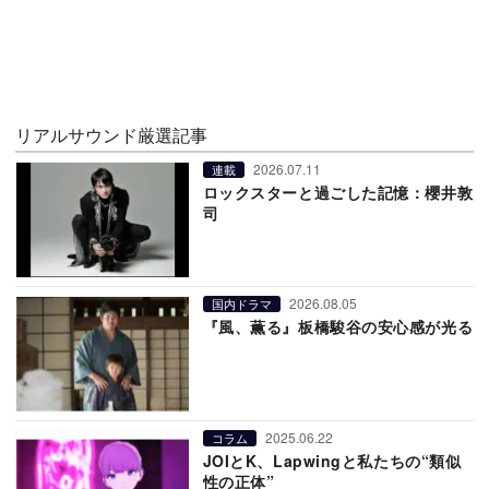
リアルサウンド厳選記事
2026.07.11
連載
ロックスターと過ごした記憶：櫻井敦
司
2026.08.05
国内ドラマ
『風、薫る』板橋駿谷の安心感が光る
2025.06.22
コラム
JOIとK、Lapwingと私たちの“類似
性の正体”