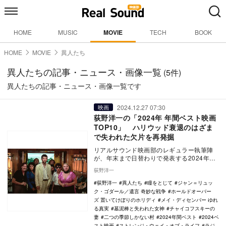
HOME
MUSIC
MOVIE
TECH
BOOK
HOME
MOVIE
異人たち
異人たちの記事・ニュース・画像一覧
(5件)
異人たちの記事・ニュース・画像一覧です
2024.12.27 07:30
映画
荻野洋一の「2024年 年間ベスト映画
TOP10」 ハリウッド衰退のはざま
で失われた欠片を再発掘
リアルサウンド映画部のレギュラー執筆陣
が、年末まで日替わりで発表する2024年の
年間ベスト企画。映画、国内ドラマ、海外
荻野洋一
ドラマ、ア…
荻野洋一
異人たち
瞳をとじて
ジャン＝リュッ
ク・ゴダール／遺言 奇妙な戦争
ホールドオーバー
ズ 置いてけぼりのホリディ
メイ・ディセンバー ゆれ
る真実
墓泥棒と失われた女神
チャイコフスキーの
妻
二つの季節しかない村
2024年間ベスト
2024ベ
スト映画
ストレンジ・ウェイ・オブ・ライフ
ラジ