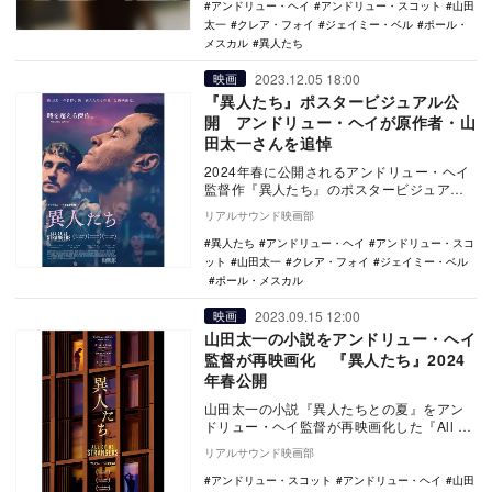
アンドリュー・ヘイ
アンドリュー・スコット
山田
太一
クレア・フォイ
ジェイミー・ベル
ポール・
メスカル
異人たち
2023.12.05 18:00
映画
『異人たち』ポスタービジュアル公
開 アンドリュー・ヘイが原作者・山
田太一さんを追悼
2024年春に公開されるアンドリュー・ヘイ
監督作『異人たち』のポスタービジュアル
が公開された。 本作は、1987年に出版さ
リアルサウンド映画部
れ…
異人たち
アンドリュー・ヘイ
アンドリュー・スコ
ット
山田太一
クレア・フォイ
ジェイミー・ベル
ポール・メスカル
2023.09.15 12:00
映画
山田太一の小説をアンドリュー・ヘイ
監督が再映画化 『異人たち』2024
年春公開
山田太一の小説『異人たちとの夏』をアン
ドリュー・ヘイ監督が再映画化した『All Of
Us Strangers（原題）』が、『異…
リアルサウンド映画部
アンドリュー・スコット
アンドリュー・ヘイ
山田