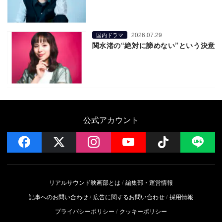
2026.07.29
国内ドラマ
関水渚の“絶対に諦めない”という決意
公式アカウント
facebook
x
instagram
YouTube
Follow on 
LI
リアルサウンド映画部とは
編集部・運営情報
記事へのお問い合わせ
広告に関するお問い合わせ
採用情報
プライバシーポリシー
クッキーポリシー