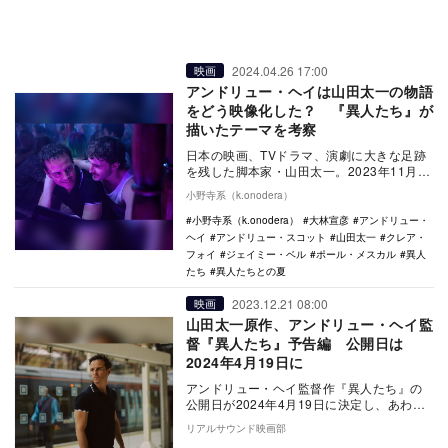
2024.04.26 17:00
映画
アンドリュー・ヘイは山田太一の物語
をどう映像化した？ 『異人たち』が
描いたテーマを考察
日本の映画、TVドラマ、演劇に大きな足跡
を残した脚本家・山田太一。2023年11月に
惜しくもこの世を去ってしまったが、その
小野寺系（k.onodera）
仕事の…
小野寺系（k.onodera）
大林宣彦
アンドリュー・
ヘイ
アンドリュー・スコット
山田太一
クレア・
フォイ
ジェイミー・ベル
ポール・メスカル
異人
たち
異人たちとの夏
2023.12.21 08:00
映画
山田太一原作、アンドリュー・ヘイ監
督『異人たち』予告編 公開日は
2024年4月19日に
アンドリュー・ヘイ監督作『異人たち』の
公開日が2024年4月19日に決定し、あわせ
て予告編が公開された。 本作は、11月
リアルサウンド映画部
29…