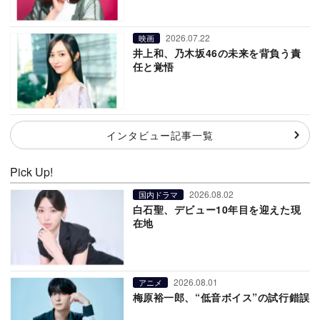
2026.07.22
映画
井上和、乃木坂46の未来を背負う責
任と覚悟
インタビュー記事一覧
Pick Up!
2026.08.02
国内ドラマ
白石聖、デビュー10年目を迎えた現
在地
2026.08.01
アニメ
梅原裕一郎、“低音ボイス”の試行錯誤