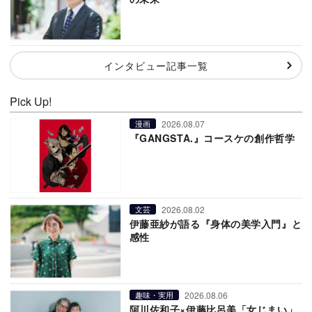
インタビュー記事一覧
Pick Up!
2026.08.07
漫画
『GANGSTA.』コースケの創作哲学
2026.08.02
文芸
伊藤亜紗が語る『身体の美学入門』と
感性
2026.08.06
趣味・実用
阿川佐和子×伊藤比呂美「女じまい」