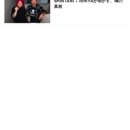
SHINTANI × ISHIYAが明かす、噂の
真相