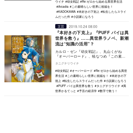
ウイチ
幼女戦記
Re:ゼロから始める異世界生活
Arcadia
この素晴らしい世界に祝福を！
KADOKAWA
本好きの下剋上
転生したらスライ
ムだった件
小説家になろう
2019.10.24 08:00
文芸
『本好きの下克上』『PUFF パイは異
世界を救う』……異世界ラノベ、新潮
流は“知識の活用”？
カルロ・ゼン『幼女戦記』、丸山くがね
『オーバーロード』、暁なつめ『この素晴
らしい世界に祝福を！』、長月達平『Re:ゼ
タニグチリウイチ
ロから始める…
幼女戦記
オーバーロード
Re:ゼロから始める異世
界生活
この素晴らしい世界に祝福を！
本好きの下
剋上
転生したらスライムだった件
小説家になろう
PUFF パイは異世界を救う
タニグチリウイチ
異
世界かるてっと
予言の経済学
数字で救う！