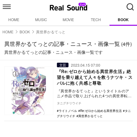
HOME
MUSIC
MOVIE
TECH
BOOK
HOME
BOOK
異世界かるてっと
異世界かるてっとの記事・ニュース・画像一覧
(4件)
異世界かるてっとの記事・ニュース・画像一覧です
2023.04.15 07:00
文芸
『Re:ゼロから始める異世界生活』絶
望を乗り越えて人々を救うナツキ・ス
バルに抱く共感と尊敬
『異世界かるてっと』というタイトルのア
ニメ作品で取り上げられた4つの異世界転生
作品で、最強の主人公は誰かと聞かれた
タニグチリウイチ
時、挙げる名前…
ライトノベル
Re:ゼロから始める異世界生活
タニ
グチリウイチ
異世界かるてっと