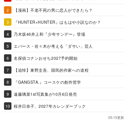
【漫画】不老不死の男に恋人ができたら？
『HUNTER×HUNTER』はもはや小説なのか？
乃木坂46井上和『少年サンデー』登場
エバース・佐々木が考える「ダサい」芸人
名探偵コナンおせち2027予約開始
【追悼】東野圭吾、国民的作家への道程
『GANGSTA.』コースケの創作哲学
遠藤璃菜1st写真集が10月6日発売
桜井日奈子、2027年カレンダーブック
05:15更新