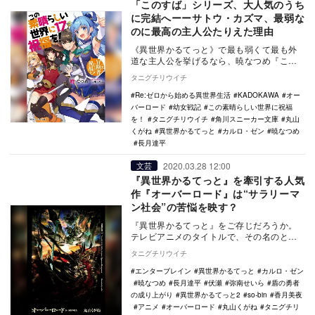
「このすば」シリーズ、大人気のうち
に完結へーーサトウ・カズマ、最弱な
のに最高の主人公たりえた理由
《異世界かるてっと》で最も弱くて最も外
道な主人公を挙げるなら、暁なつめ『この
素晴らしい世界に祝福を！』シリーズのサ
タニグチリウイチ
トウ・カズマを…
Re:ゼロから始める異世界生活
KADOKAWA
オー
バーロード
幼女戦記
この素晴らしい世界に祝福
を！
タニグチリウイチ
角川スニーカー文庫
丸山
くがね
異世界かるてっと
カルロ・ゼン
暁なつめ
長月達平
2020.03.28 12:00
文芸
『異世界かるてっと』を牽引する人気
作『オーバーロード』は“サラリーマ
ン社会”の苦悩を映す？
『異世界かるてっと』をご存じだろうか。
テレビアニメのタイトルで、その名のとお
りに異世界に転生、または転移した主人公
タニグチリウイチ
たちが登場する…
エンターブレイン
異世界かるてっと
カルロ・ゼン
暁なつめ
長月達平
伏瀬
弥南せいら
盾の勇者
の成り上がり
異世界かるてっと2
so-bin
香月美夜
アニメ
オーバーロード
丸山くがね
タニグチリ