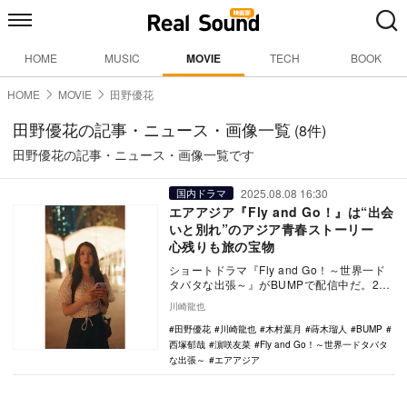
HOME
MUSIC
MOVIE
TECH
BOOK
HOME
MOVIE
田野優花
田野優花の記事・ニュース・画像一覧
(8件)
田野優花の記事・ニュース・画像一覧です
2025.08.08 16:30
国内ドラマ
エアアジア『Fly and Go！』は“出会
いと別れ”のアジア青春ストーリー
心残りも旅の宝物
ショートドラマ『Fly and Go！～世界一ド
タバタな出張～』がBUMPで配信中だ。20
話までの前半に続き、後半も相変わらず
川崎龍也
の…
田野優花
川崎龍也
木村葉月
蒔木瑠人
BUMP
西塚郁哉
濵咲友菜
Fly and Go！～世界一ドタバタ
な出張～
エアアジア