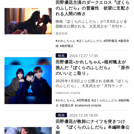
田野優花主演のダークエロス『ぼくら
のふしだら』の普遍性 欲望に支配さ
れる人間の怖さ
映画『ぼくらのふしだら』が1月3日より全
国順次公開される。大見武士が『月刊ヤン
グキングアワーズGH』（少年画報社刊）で
藤原奈緒
連載したダ…
かれしちゃん
ぼくらのふしだら
田野優花
藤原奈
緒
植村颯太
2024.12.27 17:30
映画
田野優花×かれしちゃん×植村颯太が
挑んだ『ぼくらのふしだら』 「原作
のいいとこ取り」
2025年1月3日より公開される映画『ぼくら
のふしだら』。大見武士が『月刊ヤングキ
ングアワーズ GH』（少年画報社刊）で連載
nakamura omame
した…
かれしちゃん
田野優花
ぼくらのふしだら
植村颯
太
梁瀬玉実
nakamura omame
2024.12.26 18:00
映画
田野優花が教師にナイフを突きつけ
る 『ぼくらのふしだら』本編映像公
開