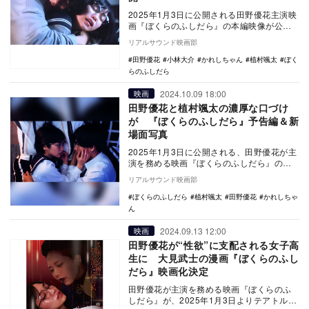
2025年1月3日に公開される田野優花主演映
画『ぼくらのふしだら』の本編映像が公開
された。 本作は、2015年に少年画報社
リアルサウンド映画部
『…
田野優花
小林大介
かれしちゃん
植村颯太
ぼく
らのふしだら
2024.10.09 18:00
映画
田野優花と植村颯太の濃厚な口づけ
が 『ぼくらのふしだら』予告編＆新
場面写真
2025年1月3日に公開される、田野優花が主
演を務める映画『ぼくらのふしだら』の予
告編と新場面写真が公開された。 本作
リアルサウンド映画部
は、2…
ぼくらのふしだら
植村颯太
田野優花
かれしちゃ
ん
2024.09.13 12:00
映画
田野優花が“性欲”に支配される女子高
生に 大見武士の漫画『ぼくらのふし
だら』映画化決定
田野優花が主演を務める映画『ぼくらのふ
しだら』が、2025年1月3日よりテアトル新