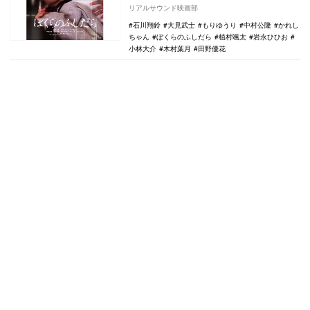
宿ほかにて全国順次公開されることが決定
リアルサウンド映画部
した。 …
石川翔鈴
大見武士
もりゆうり
中村公隆
かれし
ちゃん
ぼくらのふしだら
植村颯太
岩永ひひお
小林大介
木村葉月
田野優花