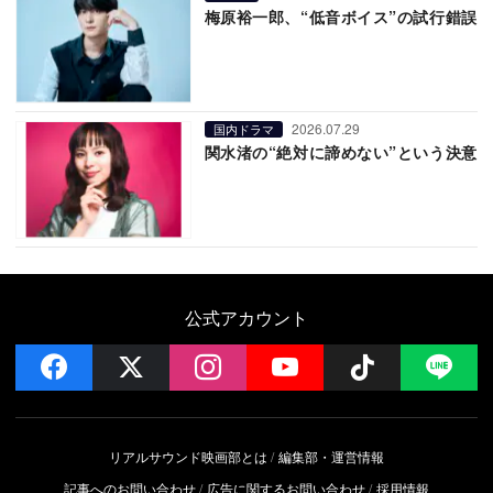
梅原裕一郎、“低音ボイス”の試行錯誤
2026.07.29
国内ドラマ
関水渚の“絶対に諦めない”という決意
公式アカウント
facebook
x
instagram
YouTube
Follow on 
LI
リアルサウンド映画部とは
編集部・運営情報
記事へのお問い合わせ
広告に関するお問い合わせ
採用情報