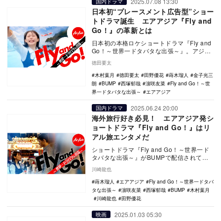
2025.07.08 13:30
国内ドラマ
日本初“プレースメント広告型”ショー
トドラマ誕生 エアアジア『Fly and
Go！』の革新とは
日本初の本格ロケショートドラマ『Fly and
Go！～世界一ドタバタな出張～』。アジア
最大級のLCC・エアアジア出資のもと、
徳田要太
同…
木村葉月
徳田要太
田野優花
蒔木瑠人
金子光三
朗
BUMP
西塚郁哉
濵咲友菜
Fly and Go！～世
界一ドタバタな出張～
エアアジア
2025.06.24 20:00
国内ドラマ
海外旅行好き必見！ エアアジア発シ
ョートドラマ『Fly and Go！』はリ
アル旅エンタメだ
ショートドラマ『Fly and Go！～世界一ド
タバタな出張～』がBUMPで配信されてい
る。これが、海外旅行好きにとっては首を
川崎龍也
縦…
蒔木瑠人
エアアジア
Fly and Go！～世界一ドタバ
タな出張～
濵咲友菜
西塚郁哉
BUMP
木村葉月
川崎龍也
田野優花
2025.01.03 05:30
映画