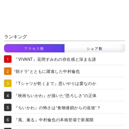
ランキング
アクセス数
シェア数
『VIVANT』花岡すみれの存在感と深まる謎
“朝ドラ”とともに躍進した中村倫也
『Tシャツが乾くまで』思いやりは愛なのか
『映画ちいかわ』が描いた“恐ろしさ”の正体
『ちいかわ』の怖さは“食物連鎖からの追放”？
『風、薫る』中村倫也の本格登場で新展開