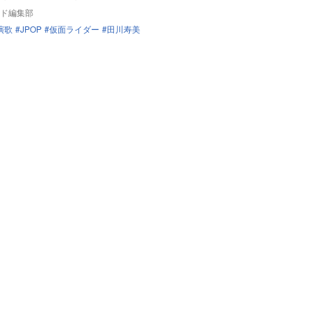
ド編集部
演歌
JPOP
仮面ライダー
田川寿美