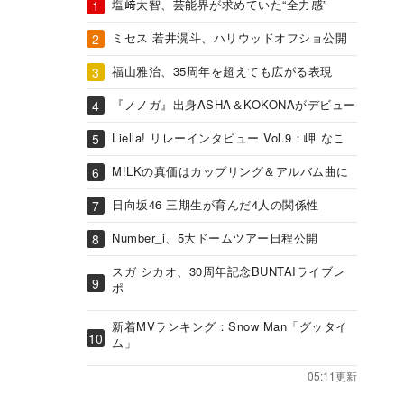
塩﨑太智、芸能界が求めていた“全力感”
ミセス 若井滉斗、ハリウッドオフショ公開
福山雅治、35周年を超えても広がる表現
『ノノガ』出身ASHA＆KOKONAがデビュー
Liella! リレーインタビュー Vol.9：岬 なこ
M!LKの真価はカップリング＆アルバム曲に
日向坂46 三期生が育んだ4人の関係性
Number_i、5大ドームツアー日程公開
スガ シカオ、30周年記念BUNTAIライブレ
ポ
新着MVランキング：Snow Man「グッタイ
ム」
05:11更新