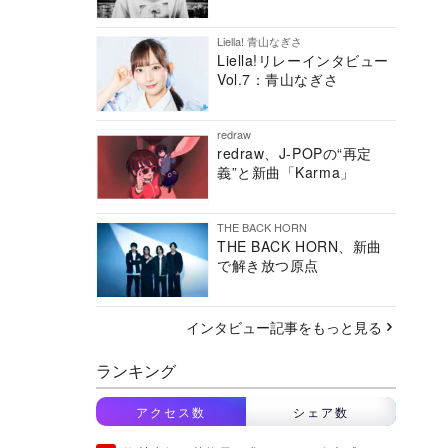
Liella! 青山なぎさ
Liella!リレーインタビュー
Vol.7：青山なぎさ
redraw
redraw、J-POPの“再定
義”と新曲「Karma」
THE BACK HORN
THE BACK HORN、新曲
で解き放つ原点
インタビュー記事をもっと見る
ランキング
アクセス数
シェア数