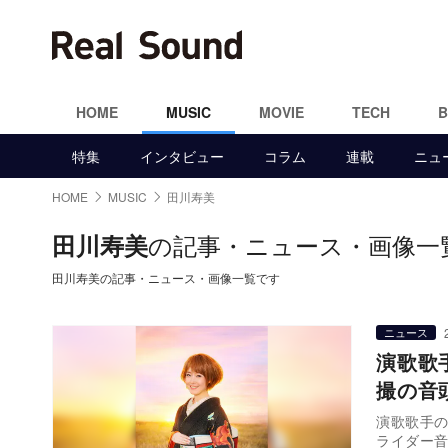
HOME
MUSIC
MOVIE
TECH
特集
インタビュー
コラム
連載
ニュ
HOME
MUSIC
田川寿美
の記事・ニュース・画像一
田川寿美
田川寿美の記事・ニュース・画像一覧です
ニュース
演歌歌
撮の音
演歌歌手の
ライダー