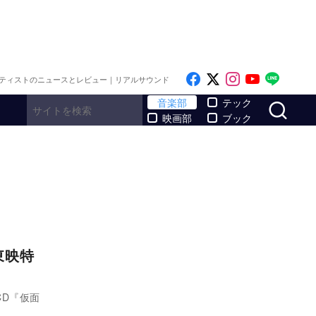
Like on Facebook
Follow on x
Follow on I
Follow o
Follo
ティストのニュースとレビュー｜リアルサウンド
サ
音楽部
テック
映画部
ブック
東映特
CD『仮面