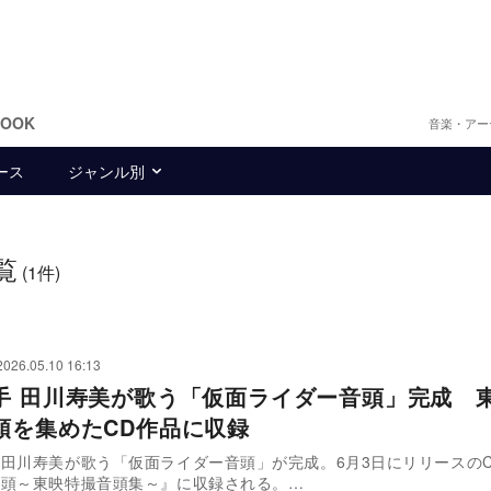
BOOK
音楽・アー
ース
ジャンル別
覧
(1件)
2026.05.10 16:13
手 田川寿美が歌う「仮面ライダー音頭」完成 
頭を集めたCD作品に収録
田川寿美が歌う「仮面ライダー音頭」が完成。6月3日にリリースの
音頭～東映特撮音頭集～』に収録される。…