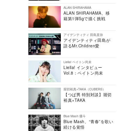
ALAN SHIRAHAMA
ALAN SHIRAHAMA、移
籍第1弾Sgで描く挑戦
アイデンティティ 田島直弥
アイデンティティ田島が
語るMr.Children愛
Liella! ペイトン尚未
Liella! インタビュー
Vol.8：ペイトン尚未
堀切裕真×TAKA（CUBERS）
【つば男 特別対談】堀切
裕真×TAKA
Blue Mash 優斗
Blue Mash、“青春”を歌い
続ける覚悟