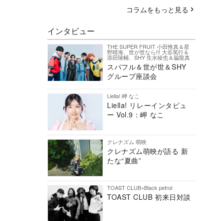
コラムをもっと見る
インタビュー
THE SUPER FRUIT 小田惟真＆星
野晴海、世が世なら!!! 大谷篤行＆
添田陵輔、SHY 生水稜也＆脇龍真
スパフル＆世が世＆SHY
グループ座談会
Liella! 岬 なこ
Liella! リレーインタビュ
ー Vol.9：岬 なこ
クレナズム 萌映
クレナズム萌映が語る 新
たな“夏曲”
TOAST CLUB×Black petrol
TOAST CLUB 初来日対談