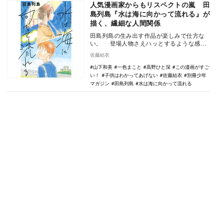
人気漫画家からもリスペクトの嵐 田
島列島『水は海に向かって流れる』が
描く、繊細な人間関係
田島列島の生み出す作品が楽しみで仕方な
い。 登場人物さえハッとするような感情
の変化を見逃さず、その優しくも鋭い視線
佐藤結衣
で、家族の…
山下和美
一色まこと
高野ひと深
この漫画がすご
い！
子供はわかってあげない
佐藤結衣
別冊少年
マガジン
田島列島
水は海に向かって流れる