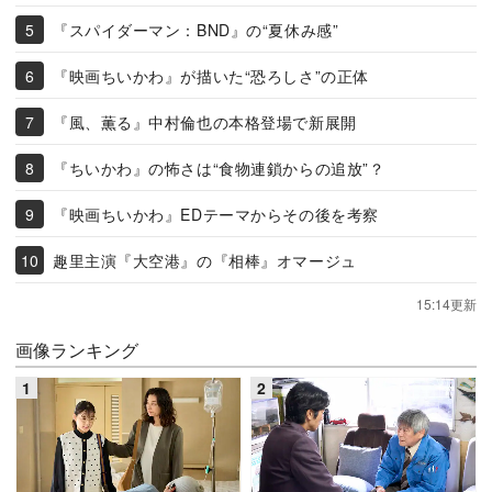
『スパイダーマン：BND』の“夏休み感”
『映画ちいかわ』が描いた“恐ろしさ”の正体
『風、薫る』中村倫也の本格登場で新展開
『ちいかわ』の怖さは“食物連鎖からの追放”？
『映画ちいかわ』EDテーマからその後を考察
趣里主演『大空港』の『相棒』オマージュ
15:14更新
画像ランキング