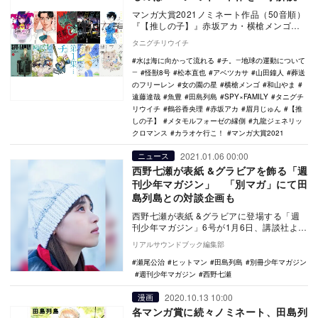
マンガ大賞2021ノミネート作品（50音順）
『【推しの子】』赤坂アカ・横槍メンゴ
『女の園の星』和山やま 『怪獣8号』松…
タニグチリウイチ
水は海に向かって流れる
チ。―地球の運動について
―
怪獣8号
松本直也
アベツカサ
山田鐘人
葬送
のフリーレン
女の園の星
横槍メンゴ
和山やま
遠藤達哉
魚豊
田島列島
SPY×FAMILY
タニグチ
リウイチ
鶴谷香央理
赤坂アカ
眉月じゅん
【推
しの子】
メタモルフォーゼの縁側
九龍ジェネリッ
クロマンス
カラオケ行こ！
マンガ大賞2021
2021.01.06 00:00
ニュース
西野七瀬が表紙 &グラビアを飾る「週
刊少年マガジン」 「別マガ」にて田
島列島との対談企画も
西野七瀬が表紙 &グラビアに登場する「週
刊少年マガジン」6号が1月6日、講談社より
発売された。また1月9日に発売される「…
リアルサウンドブック編集部
瀬尾公治
ヒットマン
田島列島
別冊少年マガジン
週刊少年マガジン
西野七瀬
2020.10.13 10:00
漫画
各マンガ賞に続々ノミネート、田島列