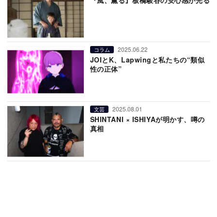
2025.06.22
コラム
JOIとK、Lapwingと私たちの“類似
性の正体”
2025.08.01
文芸
SHINTANI × ISHIYAが明かす、噂の
真相