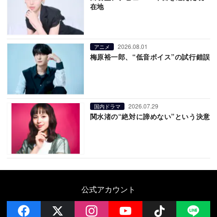
在地
2026.08.01
アニメ
梅原裕一郎、“低音ボイス”の試行錯誤
2026.07.29
国内ドラマ
関水渚の“絶対に諦めない”という決意
公式アカウント
facebook
x
instagram
YouTube
Follow on 
LI