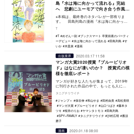
島『水は海に向かって流れる』完結
へ 悲劇にユーモアで向き合う作風を
読む
※本稿は、最終巻のネタバレが一部有りま
す。 田島列島の漫画『水は海に向かって
流れる』が完結した。 『水は海に向かっ
T
て流れ…
T
めぞん一刻
ブックスマート 卒業前夜のパーティ
ーデビュー
水は海に向かって流れる
田島列島
す
いか
木皿泉
漫画
2020.03.17 11:58
出版業界
マンガ大賞2020授賞『ブルーピリオ
ド』はなにが凄いのか？ 授賞式の模
様を徹底レポート
マンガが好きな人たちが集まって、2019年
に刊行された作品の中で、もっとも人に勧
めたいマンガを選んで投票する「マンガ大
タニグチリウイチ
賞」202…
ジャンプ＋
保谷伸
和山やま
田村由美
高松美咲
マンガ大賞
ブルーピリオド
山口つばさ
藤本タ
ツキ
桜井のりお
ヤマシタトモコ
田島列島
SPY×FAMILY
タニグチリウイチ
沙村広明
雁須
磨子
2020.01.18 08:00
漫画