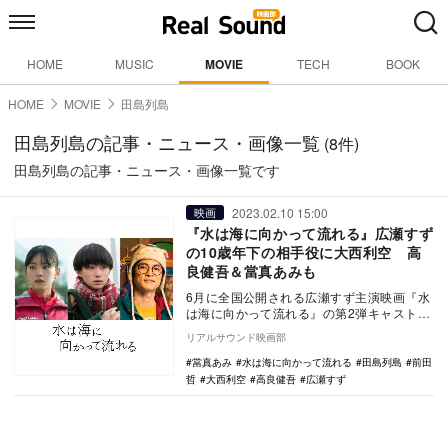
HOME
MUSIC
MOVIE
TECH
BOOK
HOME
MOVIE
田島列島
田島列島の記事・ニュース・画像一覧
(8件)
田島列島の記事・ニュース・画像一覧です
2023.02.10 15:00
映画
『水は海に向かって流れる』広瀬すず
の10歳年下の相手役に大西利空 高
良健吾＆當真あみも
6月に全国公開される広瀬すず主演映画『水
は海に向かって流れる』の第2弾キャストと
して、大西利空、高良健吾、當真あみの出
リアルサウンド映画部
演が発表さ…
當真あみ
水は海に向かって流れる
田島列島
前田
哲
大西利空
高良健吾
広瀬すず