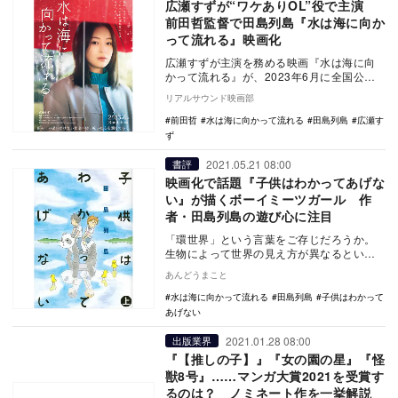
広瀬すずが“ワケありOL”役で主演
前田哲監督で田島列島『水は海に向か
って流れる』映画化
広瀬すずが主演を務める映画『水は海に向
かって流れる』が、2023年6月に全国公開
されることが決定し、あわせてティザービ
リアルサウンド映画部
ジュアルと…
前田哲
水は海に向かって流れる
田島列島
広瀬す
ず
2021.05.21 08:00
書評
映画化で話題『子供はわかってあげな
い』が描くボーイミーツガール 作
者・田島列島の遊び心に注目
「環世界」という言葉をご存じだろうか。
生物によって世界の見え方が異なるという
考え方である。 すべての生物にとって世
あんどうまこと
界は客観的…
水は海に向かって流れる
田島列島
子供はわかって
あげない
2021.01.28 08:00
出版業界
『【推しの子】』『女の園の星』『怪
獣8号』……マンガ大賞2021を受賞す
るのは？ ノミネート作を一挙解説