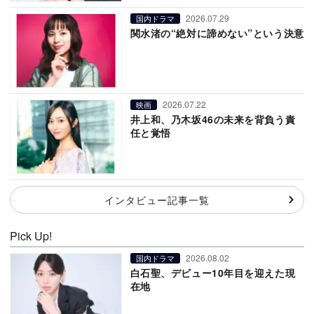
2026.07.29
国内ドラマ
関水渚の“絶対に諦めない”という決意
2026.07.22
映画
井上和、乃木坂46の未来を背負う責
任と覚悟
インタビュー記事一覧
Pick Up!
2026.08.02
国内ドラマ
白石聖、デビュー10年目を迎えた現
在地