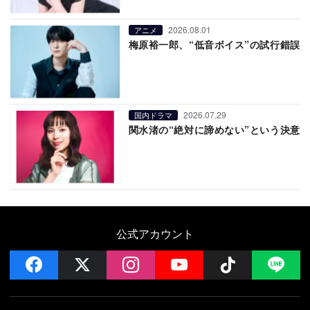
2026.08.01
アニメ
梅原裕一郎、“低音ボイス”の試行錯誤
2026.07.29
国内ドラマ
関水渚の“絶対に諦めない”という決意
公式アカウント
facebook
x
instagram
YouTube
Follow on 
LI