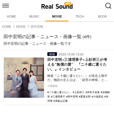
HOME
MUSIC
MOVIE
TECH
BOOK
HOME
MOVIE
田中宏明
田中宏明の記事・ニュース・画像一覧
(4件)
田中宏明の記事・ニュース・画像一覧です
2023.10.06 13:00
映画
田中宏明×三浦理香子×上杉祥三が考
える“無償の愛” 『ニ十歳に還りた
い。』インタビュー
映画『ニ十歳に還りたい。』が現在上映中
だ。物語の主人公は、「経営の神様」とま
で呼ばれながらも、会社を引退し、家庭を
小池直也
おろそかにして…
二十歳に還りたい。
上杉祥三
伊良子未來
永嶋柊
吾
三浦理香子
田中宏明
鷲尾太郎
小池直也
赤
羽博
津嘉山正種