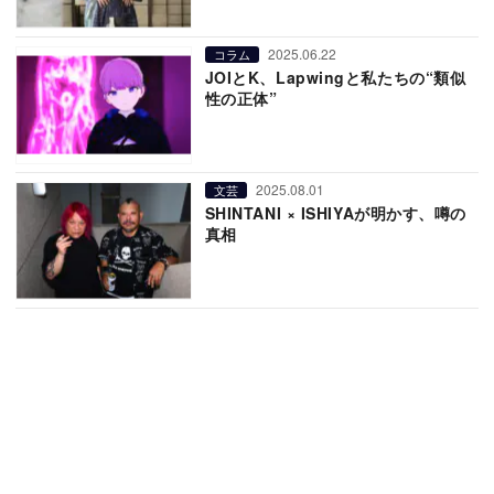
2025.06.22
コラム
JOIとK、Lapwingと私たちの“類似
性の正体”
2025.08.01
文芸
SHINTANI × ISHIYAが明かす、噂の
真相