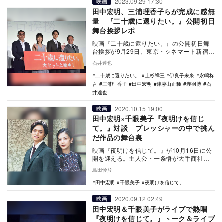
2023.09.29 17:30
映画
田中宏明、三浦理香子らが完成に感無
量 『二十歳に還りたい。』公開初日
舞台挨拶レポ
映画『二十歳に還りたい。』の公開初日舞
台挨拶が9月29日、東京・シネマート新宿に
て行われ、田中宏明、三浦理香子、上杉祥
石井達也
三、赤羽博…
二十歳に還りたい。
上杉祥三
伊良子未來
永嶋柊
吾
三浦理香子
田中宏明
津嘉山正種
赤羽博
石
井達也
2020.10.15 19:00
映画
田中宏明×千眼美子『夜明けを信じ
て。』対談 プレッシャーの中で挑ん
だ作品の舞台裏
映画『夜明けを信じて。』が10月16日に公
開を迎える。主人公・一条悟が大手商社マ
ンとして働きながらも、自分の思想を世の
島田怜於
中に問うと…
田中宏明
千眼美子
夜明けを信じて。
2020.09.12 02:49
映画
田中宏明＆千眼美子がライブで熱唱
『夜明けを信じて。』トーク＆ライブ