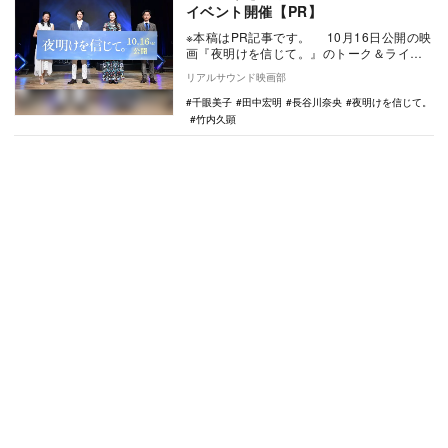
イベント開催【PR】
※本稿はPR記事です。 10月16日公開の映
画『夜明けを信じて。』のトーク＆ライブ
イベントが、大井町きゅりあん大ホールに
リアルサウンド映画部
て開…
千眼美子
田中宏明
長谷川奈央
夜明けを信じて。
竹内久顕