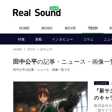
HOME
MUSIC
MOVIE
TECH
特集
連載
インタビュー
コラム
ニュ
HOME
TECH
田中公平
の記事・ニュース・画像一
田中公平
田中公平の記事・ニュース・画像一覧です
ニュース
『新サ
のキャ
株式会社セガ
『新サク