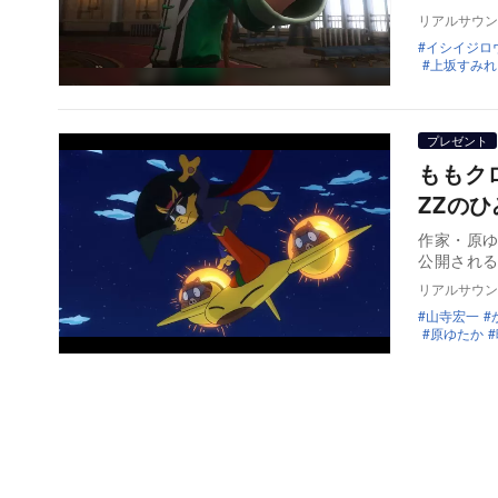
リアルサウン
イシイジロ
上坂すみれ
プレゼント
ももク
ZZの
作家・原ゆ
リアルサウン
山寺宏一
原ゆたか