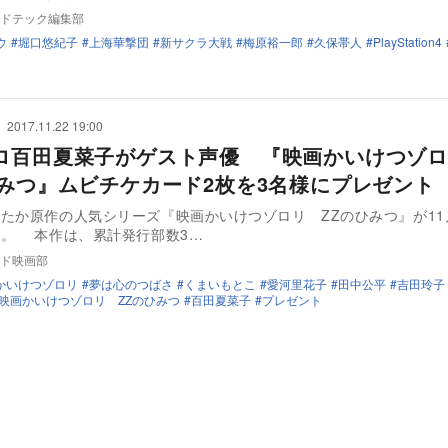
ドテック編集部
ウ
堀口悠紀子
上海華撃団
新サクラ大戦
梅原裕一郎
久保帯人
PlayStation4
2017.11.22 19:00
ロ百田夏菜子がゲスト声優 『映画かいけつゾ
ひみつ』ムビチケカード2枚を3名様にプレゼント
たか原作の人気シリーズ『映画かいけつゾロリ ZZのひみつ』が11
公開される。 本作は、累計発行部数3…
ド映画部
かいけつゾロリ
夢は心のつばさ
くまいもとこ
愛河里花子
田中公平
吉田玲子
映画かいけつゾロリ ZZのひみつ
百田夏菜子
プレゼント