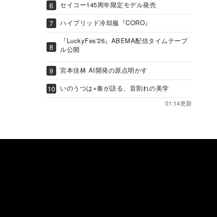
セイコー145周年限定モデル発売
ハイブリッド冷却服『CORO』
『LuckyFes'26』ABEMA配信タイムテーブ
ル公開
宮本佳林 AI開発の原点明かす
いのうつは×奏が語る、音割れの美学
01:14更新