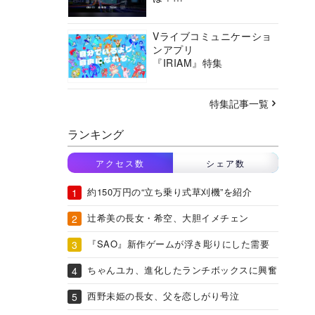
バーチャルシティコンソ
ーシアムの挑戦に迫る
Vライブコミュニケーショ
ンアプリ
『IRIAM』特集
特集記事一覧
ランキング
アクセス数
シェア数
約150万円の“立ち乗り式草刈機”を紹介
辻希美の長女・希空、大胆イメチェン
『SAO』新作ゲームが浮き彫りにした需要
ちゃんユカ、進化したランチボックスに興奮
西野未姫の長女、父を恋しがり号泣