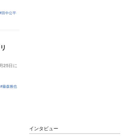
田中公平
ロリ
月25日に
藤森雅也
インタビュー