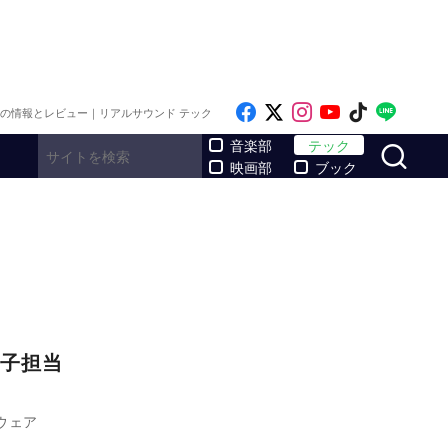
Like on Facebook
Follow on x
Follow on Inst
Follow on Y
Follow on
Follo
メの情報とレビュー｜リアルサウンド テック
サ
音楽部
テック
映画部
ブック
子担当
トウェア