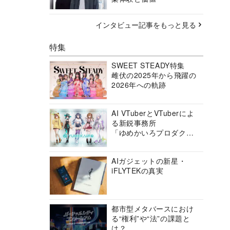
インタビュー記事をもっと見る
特集
SWEET STEADY特集
雌伏の2025年から飛躍の
2026年への軌跡
AI VTuberとVTuberによ
る新鋭事務所
「ゆめかいろプロダクシ
ョン」の挑戦に迫る
AIガジェットの新星・
iFLYTEKの真実
都市型メタバースにおけ
る“権利”や“法”の課題と
は？