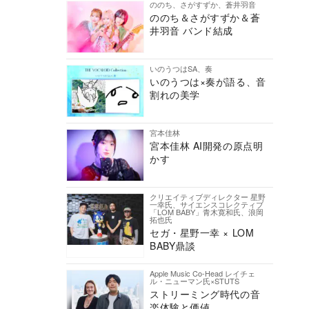
ののち、さがすずか、蒼井羽音
ののち＆さがすずか＆蒼
井羽音 バンド結成
いのうつはSA、奏
いのうつは×奏が語る、音
割れの美学
宮本佳林
宮本佳林 AI開発の原点明
かす
クリエイティブディレクター 星野
一幸氏、サイエンスコレクティブ
「LOM BABY」青木寛和氏、浪岡
拓也氏
セガ・星野一幸 × LOM
BABY鼎談
Apple Music Co-Head レイチェ
ル・ニューマン氏×STUTS
ストリーミング時代の音
楽体験と価値