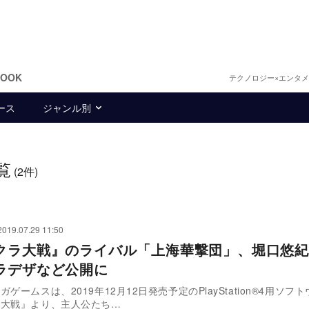
BOOK
テクノロジー×エンタ
ース
ジャンル別
覧
(2件)
2019.07.29 11:50
クラ大戦』のライバル「上海華撃団」、堀口悠紀
ラデザなど公開に
ゲームスは、2019年12月12日発売予定のPlayStation®4用ソフ
ラ大戦』より、主人公たち…