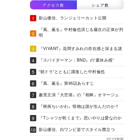
アクセス数
シェア数
影山優佳、ランジェリーカット公開
『風、薫る』中村倫也演じる藤次の正体が判
明
『VIVANT』花岡すみれの存在感と深まる謎
『スパイダーマン：BND』の“夏休み感”
“朝ドラ”とともに躍進した中村倫也
『風、薫る』第95話あらすじ
趣里主演『大空港』の『相棒』オマージュ
『映画ちいかわ』怪物は誰が生んだのか？
『Tシャツが乾くまで』思いやりは愛なのか
影山優佳、白ワンピ姿でスタイル際立つ
22:13更新