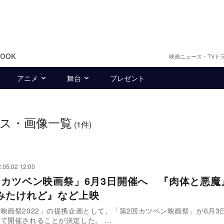
BOOK
映画ニュース・TVド
アニメ
舞台
プレゼント
ス・画像一覧
(1件)
.05.02 12:00
回カツベン映画祭」6月3日開催へ 『肉体と悪魔
みたけれど』など上映
映画祭2022」の提携企画として、「第2回カツベン映画祭」が6月3
武蔵野館にて開催されることが決定した。 …