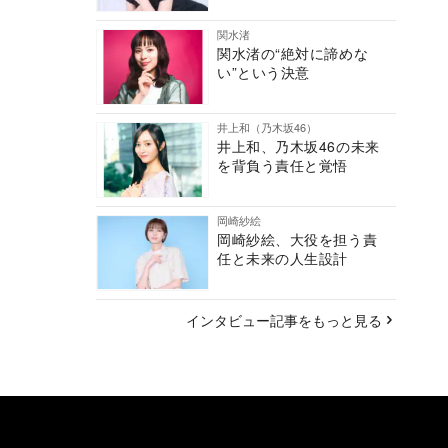
関水渚
関水渚の“絶対に諦めな
い”という決意
井上和（乃木坂46）
井上和、乃木坂46の未来
を背負う責任と覚悟
岡崎紗絵
岡崎紗絵、大役を担う責
任と未来の人生設計
インタビュー記事をもっと見る