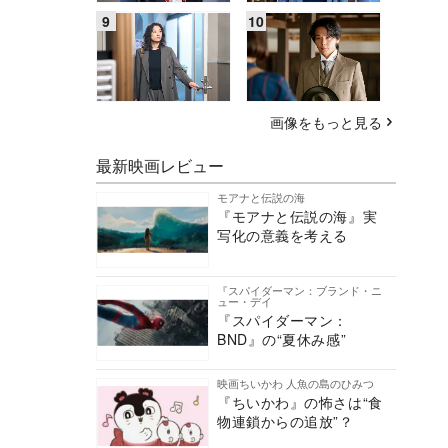
画像をもっと見る
最新映画レビュー
モアナと伝説の海
『モアナと伝説の海』実
写化の意義を考える
『スパイダーマン：ブランド・ニ
ュー・デイ
『スパイダーマン：
BND』の“夏休み感”
映画ちいかわ 人魚の島のひみつ
『ちいかわ』の怖さは“食
物連鎖からの追放”？