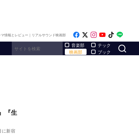
Like on Facebook
Follow on x
Follow on Inst
Follow on Y
Follow on
Follo
ラマ情報とレビュー｜リアルサウンド映画部
サ
音楽部
テック
映画部
ブック
』『生
日に新宿