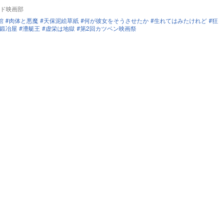
ド映画部
館
肉体と悪魔
天保泥絵草紙
何が彼女をそうさせたか
生れてはみたけれど
狂
鍛冶屋
漕艇王
虚栄は地獄
第2回カツベン映画祭