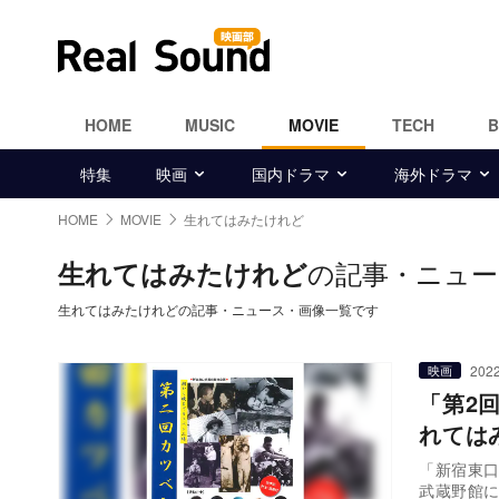
HOME
MUSIC
MOVIE
TECH
特集
映画
国内ドラマ
海外ドラマ
HOME
MOVIE
生れてはみたけれど
の記事・ニュー
生れてはみたけれど
生れてはみたけれどの記事・ニュース・画像一覧です
2022
映画
「第2
れては
「新宿東口