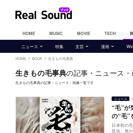
HOME
MUSIC
MOVIE
TECH
ニュース
特集
文芸
漫画
W
HOME
BOOK
生きもの毛事典
の記事・ニュース・
生きもの毛事典
生きもの毛事典の記事・ニュース・画像一覧です
ニュース
“毛”
の“毛
日本初の毛
昆虫、鳥