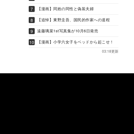
【漫画】同姓の同性と偽装夫婦
【追悼】東野圭吾、国民的作家への道程
遠藤璃菜1st写真集が10月6日発売
【漫画】小学六女子をベッドから起こせ！
03:18更新