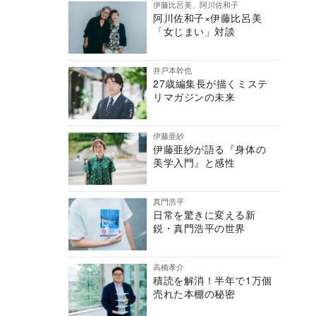
伊藤比呂美、阿川佐和子
阿川佐和子×伊藤比呂美
「女じまい」対談
井戸本幹也
27歳編集長が描くミステ
リマガジンの未来
伊藤亜紗
伊藤亜紗が語る『身体の
美学入門』と感性
真門浩平
日常を驚きに変える新
鋭・真門浩平の世界
高橋孝介
積読を解消！半年で1万個
売れた本棚の秘密