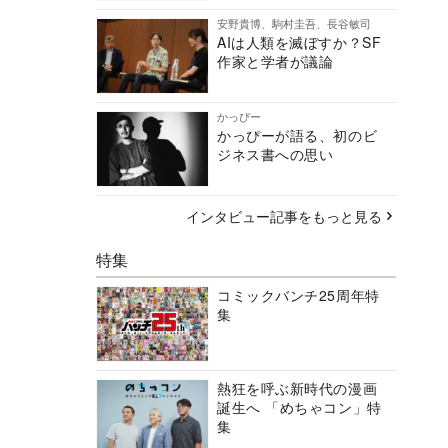
安野貴博、駒村圭吾、長谷敏司
AIは人類を滅ぼすか？SF
作家と学者が議論
かっぴー
かっぴーが語る、初のビ
ジネス書への思い
インタビュー記事をもっと見る
特集
コミックバンチ25周年特
集
熱狂を呼ぶ新時代の漫画
誕生へ 「めちゃコン」特
集