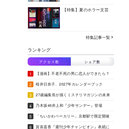
【特集】夏のホラー文芸
特集記事一覧
ランキング
アクセス数
シェア数
【漫画】不老不死の男に恋人ができたら？
桜井日奈子、2027年カレンダーブック
27歳編集長が描くミステリマガジンの未来
乃木坂46井上和『少年サンデー』登場
「ちいかわベーカリー」京都駅で限定開催
賀喜遥香『週刊少年チャンピオン』表紙に