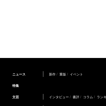
ニュース
新作
重版
イベント
特集
文芸
インタビュー
書評
コラム
ラン