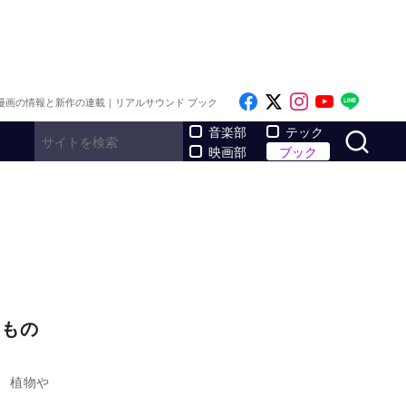
Like on Facebook
Follow on x
Follow on I
Follow o
Follo
漫画の情報と新作の連載｜リアルサウンド ブック
サ
音楽部
テック
映画部
ブック
きもの
 植物や