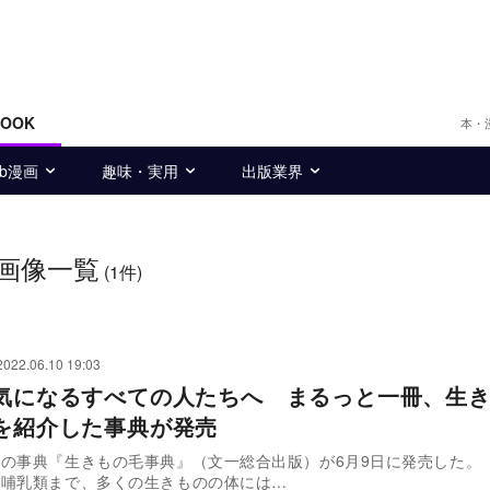
BOOK
本・
eb漫画
趣味・実用
出版業界
画像一覧
(1件)
2022.06.10 19:03
が気になるすべての人たちへ まるっと一冊、生
”を紹介した事典が発売
の事典『生きもの毛事典』（文一総合出版）が6月9日に発売した。
や哺乳類まで、多くの生きものの体には…