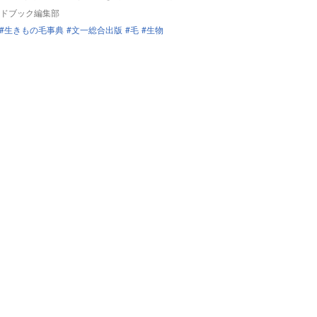
ドブック編集部
生きもの毛事典
文一総合出版
毛
生物