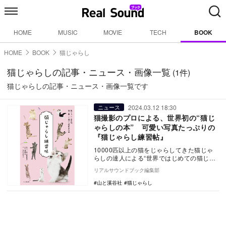
HOME
MUSIC
MOVIE
TECH
BOOK
HOME
BOOK
猫じゃらし
猫じゃらしの記事・ニュース・画像一覧
(1件)
猫じゃらしの記事・ニュース・画像一覧です
2024.03.12 18:30
ニュース
猫撮影のプロによる、世界初の“猫じ
ゃらしの本” 可愛い写真たっぷりの
『猫じゃらし練習帖』
10000匹以上の猫をじゃらしてきた猫じゃ
らしの達人による“世界ではじめての猫じゃ
らしの本”、『猫じゃらし練習帖』（福田陽
リアルサウンドブック編集部
子／猫…
山と溪谷社
猫じゃらし