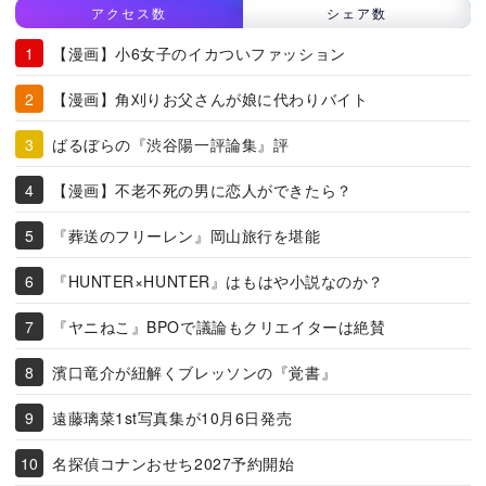
アクセス数
シェア数
【漫画】小6女子のイカついファッション
【漫画】角刈りお父さんが娘に代わりバイト
ばるぼらの『渋谷陽一評論集』評
【漫画】不老不死の男に恋人ができたら？
『葬送のフリーレン』岡山旅行を堪能
『HUNTER×HUNTER』はもはや小説なのか？
『ヤニねこ』BPOで議論もクリエイターは絶賛
濱口竜介が紐解くブレッソンの『覚書』
遠藤璃菜1st写真集が10月6日発売
名探偵コナンおせち2027予約開始