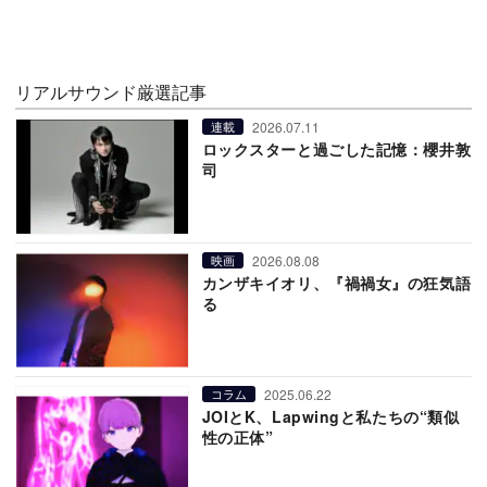
リアルサウンド厳選記事
2026.07.11
連載
ロックスターと過ごした記憶：櫻井敦
司
2026.08.08
映画
カンザキイオリ、『禍禍女』の狂気語
る
2025.06.22
コラム
JOIとK、Lapwingと私たちの“類似
性の正体”