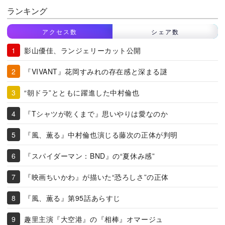
ランキング
アクセス数
シェア数
影山優佳、ランジェリーカット公開
『VIVANT』花岡すみれの存在感と深まる謎
“朝ドラ”とともに躍進した中村倫也
『Tシャツが乾くまで』思いやりは愛なのか
『風、薫る』中村倫也演じる藤次の正体が判明
『スパイダーマン：BND』の“夏休み感”
『映画ちいかわ』が描いた“恐ろしさ”の正体
『風、薫る』第95話あらすじ
趣里主演『大空港』の『相棒』オマージュ