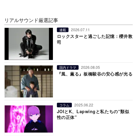
リアルサウンド厳選記事
2026.07.11
連載
ロックスターと過ごした記憶：櫻井敦
司
2026.08.05
国内ドラマ
『風、薫る』板橋駿谷の安心感が光る
2025.06.22
コラム
JOIとK、Lapwingと私たちの“類似
性の正体”