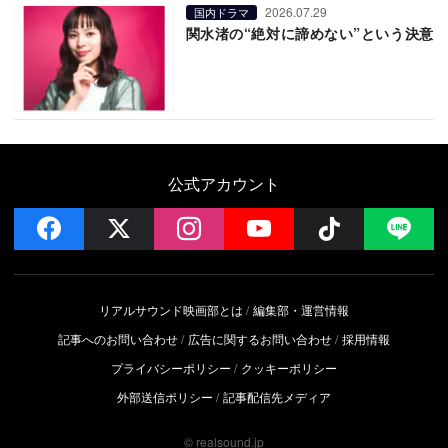
2026.07.29
国内ドラマ
関水渚の“絶対に諦めない”という決意
公式アカウント
facebook
x
instagram
YouTube
Follow on 
LI
リアルサウンド映画部とは
編集部・運営情報
記事へのお問い合わせ
広告に関するお問い合わせ
採用情報
プライバシーポリシー
クッキーポリシー
外部送信ポリシー
記事配信先メディア
© realsound.jp