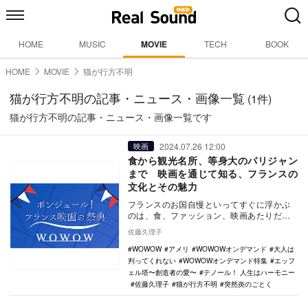
HOME
MUSIC
MOVIE
TECH
BOOK
HOME
MOVIE
猫が行方不明
猫が行方不明の記事・ニュース・画像一覧
(1件)
猫が行方不明の記事・ニュース・画像一覧です
2024.07.26 12:00
映画
食から観光名所、等身大のパリジャン
まで 映画を通じて知る、フランスの
文化とその魅力
フランスのお国自慢といってすぐに浮かぶ
のは、食、ファッション、映画あたりだろ
うか。もちろんサッカーや乗馬、柔道（実
佐藤久理子
はポピュラー）…
WOWOW
アメリ
WOWOWオンデマンド
大人は
判ってくれない
WOWOWオンデマンド特集
エッフ
ェル塔〜創造者の愛〜
テノール！ 人生はハーモニー
佐藤久理子
猫が行方不明
突然炎のごとく