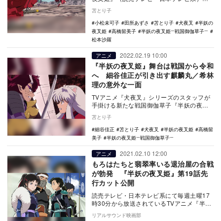
ついに3月26日、最終回を迎える。 本作
苫とり子
は…
小松未可子
田所あずさ
苫とり子
犬夜叉
半妖の
夜叉姫
高橋留美子
半妖の夜叉姫―戦国御伽草子―
松本沙羅
2022.02.19 10:00
アニメ
『半妖の夜叉姫』舞台は戦国から令和
へ 細谷佳正が引き出す麒麟丸／希林
理の意外な一面
TVアニメ『犬夜叉』シリーズのスタッフが
手掛ける新たな戦国御伽草子『半妖の夜叉
姫 弐の章』（読売テレビ・日本テレビ
苫とり子
系）。主人公で…
細谷佳正
苫とり子
犬夜叉
半妖の夜叉姫
高橋留
美子
半妖の夜叉姫―戦国御伽草子―
2021.02.10 12:00
アニメ
もろはたちと翡翠率いる退治屋の合戦
が勃発 『半妖の夜叉姫』第19話先
行カット公開
読売テレビ・日本テレビ系にて毎週土曜17
時30分から放送されているTVアニメ『半妖
の夜叉姫』より、第19話の先行カットが公
リアルサウンド映画部
開され…