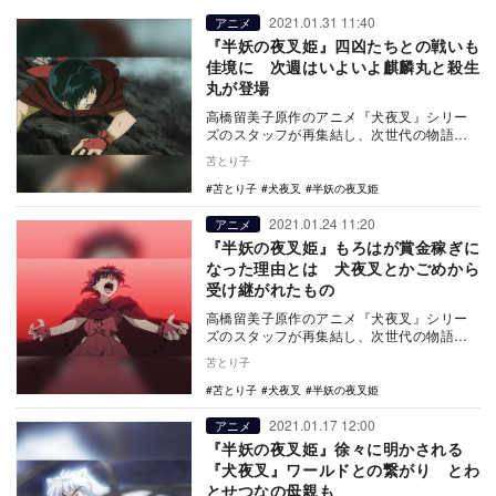
2021.01.31 11:40
アニメ
『半妖の夜叉姫』四凶たちとの戦いも
佳境に 次週はいよいよ麒麟丸と殺生
丸が登場
高橋留美子原作のアニメ『犬夜叉』シリー
ズのスタッフが再集結し、次世代の物語を
紡ぐ『半妖の夜叉姫』（読売テレビ・日本
苫とり子
テレビ系）。1…
苫とり子
犬夜叉
半妖の夜叉姫
2021.01.24 11:20
アニメ
『半妖の夜叉姫』もろはが賞金稼ぎに
なった理由とは 犬夜叉とかごめから
受け継がれたもの
高橋留美子原作のアニメ『犬夜叉』シリー
ズのスタッフが再集結し、次世代の物語を
紡ぐ『半妖の夜叉姫』（読売テレビ・日本
苫とり子
テレビ系）の第…
苫とり子
犬夜叉
半妖の夜叉姫
2021.01.17 12:00
アニメ
『半妖の夜叉姫』徐々に明かされる
『犬夜叉』ワールドとの繋がり とわ
とせつなの母親も