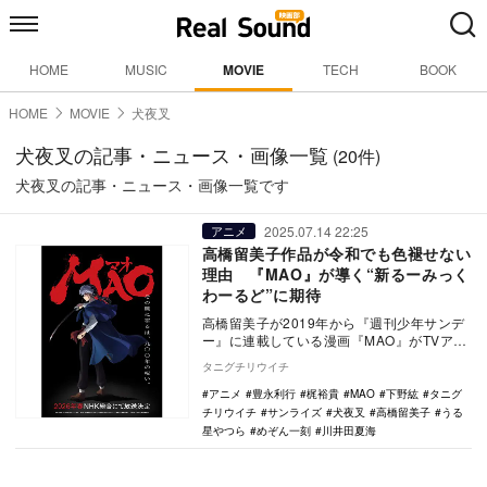
HOME
MUSIC
MOVIE
TECH
BOOK
HOME
MOVIE
犬夜叉
犬夜叉の記事・ニュース・画像一覧
(20件)
犬夜叉の記事・ニュース・画像一覧です
2025.07.14 22:25
アニメ
高橋留美子作品が令和でも色褪せない
理由 『MAO』が導く“新るーみっく
わーるど”に期待
高橋留美子が2019年から『週刊少年サンデ
ー』に連載している漫画『MAO』がTVアニ
メとなって2026年春にNHK総合で放送さ
タニグチリウイチ
れ…
アニメ
豊永利行
梶裕貴
MAO
下野紘
タニグ
チリウイチ
サンライズ
犬夜叉
高橋留美子
うる
星やつら
めぞん一刻
川井田夏海