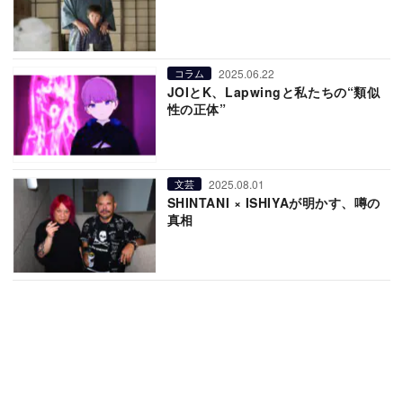
2025.06.22
コラム
JOIとK、Lapwingと私たちの“類似
性の正体”
2025.08.01
文芸
SHINTANI × ISHIYAが明かす、噂の
真相