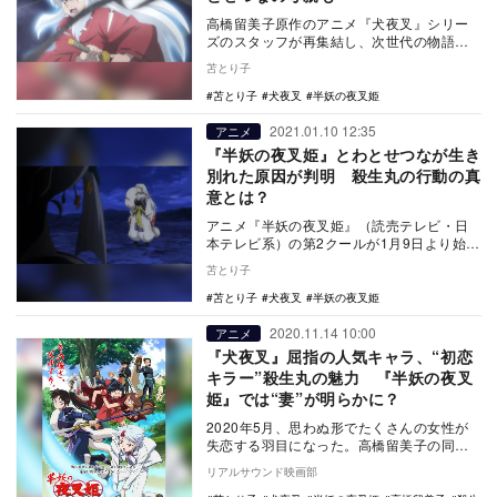
高橋留美子原作のアニメ『犬夜叉』シリー
ズのスタッフが再集結し、次世代の物語を
紡ぐ『半妖の夜叉姫』（読売テレビ・日本
苫とり子
テレビ系）。第…
苫とり子
犬夜叉
半妖の夜叉姫
2021.01.10 12:35
アニメ
『半妖の夜叉姫』とわとせつなが生き
別れた原因が判明 殺生丸の行動の真
意とは？
アニメ『半妖の夜叉姫』（読売テレビ・日
本テレビ系）の第2クールが1月9日より始ま
った。本作は、2000年代初頭に放送された
苫とり子
高橋留…
苫とり子
犬夜叉
半妖の夜叉姫
2020.11.14 10:00
アニメ
『犬夜叉』屈指の人気キャラ、“初恋
キラー”殺生丸の魅力 『半妖の夜叉
姫』では“妻”が明らかに？
2020年5月、思わぬ形でたくさんの女性が
失恋する羽目になった。高橋留美子の同名
漫画を原作とした大ヒットTVアニメ『犬夜
リアルサウンド映画部
叉』の続…