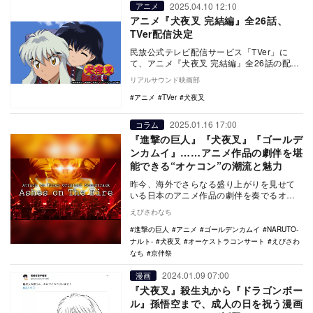
2025.04.10 12:10
アニメ
アニメ『犬夜叉 完結編』全26話、
TVer配信決定
民放公式テレビ配信サービス「TVer」に
て、アニメ『犬夜叉 完結編』全26話の配信
が開始される。 『犬夜叉 完結編』は、
リアルサウンド映画部
20…
アニメ
TVer
犬夜叉
2025.01.16 17:00
コラム
『進撃の巨人』『犬夜叉』『ゴールデ
ンカムイ』……アニメ作品の劇伴を堪
能できる“オケコン”の潮流と魅力
昨今、海外でさらなる盛り上がりを見せて
いる日本のアニメ作品の劇伴を奏でるオー
ケストラコンサート。もちろん、そんなオ
えびさわなち
ケコンは国内で…
進撃の巨人
アニメ
ゴールデンカムイ
NARUTO-
ナルト-
犬夜叉
オーケストラコンサート
えびさわ
なち
京伴祭
2024.01.09 07:00
漫画
『犬夜叉』殺生丸から『ドラゴンボー
ル』孫悟空まで、成人の日を祝う漫画