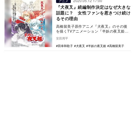
2020.05.12 17:00
アニメ
『犬夜叉』続編制作決定はなぜ大きな
話題に？ 女性ファンを惹きつけ続け
るその理由
高橋留美子原作アニメ『犬夜叉』のその後
を描くTVアニメーション『半妖の夜叉姫』
の制作が決定した。 『犬夜叉』は、『週
安田周平
刊少…
田幸和歌子
犬夜叉
半妖の夜叉姫
高橋留美子