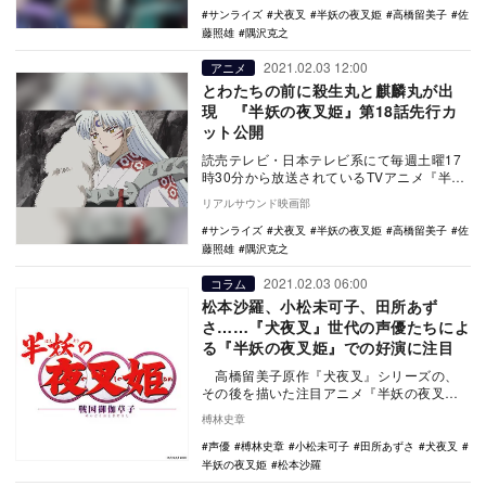
サンライズ
犬夜叉
半妖の夜叉姫
高橋留美子
佐
藤照雄
隅沢克之
2021.02.03 12:00
アニメ
とわたちの前に殺生丸と麒麟丸が出
現 『半妖の夜叉姫』第18話先行カ
ット公開
読売テレビ・日本テレビ系にて毎週土曜17
時30分から放送されているTVアニメ『半妖
の夜叉姫』より、第18話の先行カットが公
リアルサウンド映画部
開され…
サンライズ
犬夜叉
半妖の夜叉姫
高橋留美子
佐
藤照雄
隅沢克之
2021.02.03 06:00
コラム
松本沙羅、小松未可子、田所あず
さ……『犬夜叉』世代の声優たちによ
る『半妖の夜叉姫』での好演に注目
高橋留美子原作『犬夜叉』シリーズの、
その後を描いた注目アニメ『半妖の夜叉
姫』（読売テレビ・日本テレビ系）が現在
榑林史章
放送中だ…
声優
榑林史章
小松未可子
田所あずさ
犬夜叉
半妖の夜叉姫
松本沙羅