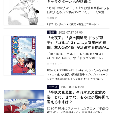
キャラクターたちが話題に
1月8日の成人の日、X上では漫画業界からも
新成人を祝う投稿が相次いだ。 人気漫画
家·高橋留美子の公式X「高橋留美子情報
小原良平
（@r…
ドラゴンボール
犬夜叉
葬送のフリーレン
2023.07.17 07:00
漫画
『犬夜叉』『炎の闘球児 ドッジ弾
平』『ゴルゴ13』……人気漫画の続
編、主人公の”娘”が活躍する物語がト
レンドに？
『BORUTO－ボルト－ NARUTO NEXT
GENERATIONS』や『ドラゴンボール』で
は主人公の息子が活躍するが、最近…
ヨークシャー
映画化
BORUTO-ボルト-
さいとう・たかを
原作
アニメ化
犬夜叉
高橋留美子
ゴルゴ13
ヨーク
シャー
炎の闘球児 ドッジ弾平
こしたてつひろ
2022.03.26 10:00
アニメ
『半妖の夜叉姫』それぞれの家族の
姿 とわ、せつな、もろはが最終回で
迎える未来は？
2020年10月にスタートしたアニメ『半妖の
夜叉姫』（読売テレビ・日本テレビ系）が