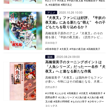
苫とり子
犬夜叉
半妖の夜叉姫
高橋留美子
殺生
丸
佐藤照雄
隅沢克之
2020.10.26 10:00
アニメ
『犬夜叉』ファンには好評、『半妖の
夜叉姫』にある新たな“萌え” 今の子
どもたちを取り込めるか？
高橋留美子原作のアニメ『犬夜叉』のその
後を描く『半妖の夜叉姫』（読売テレビ・
日本テレビ系）が、10月3日より放送されて
田幸和歌子
いる。 …
田幸和歌子
犬夜叉
半妖の夜叉姫
高橋留美子
2020.08.24 09:00
漫画
高橋留美子のターニングポイントは
「人魚シリーズ」だったーー名作『犬
夜叉』へと連なる新たな作風
高橋留美子『犬夜叉』は国内外でもファン
が多い。今秋にはその続編となる、犬夜叉
の娘を主人公とした『半妖の夜叉姫』のア
西野由季子
ニメ化放映が決…
小学館
ぶんか社
高橋葉介
犬夜叉
高橋留美子
西野由季子
人魚シリーズ
人魚の森
人魚の傷
夜
叉の瞳
境界のRINNE
もののけ草子
少年サンデー
コミックス