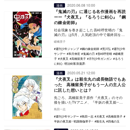
2020.06.08 10:00
漫画
『鬼滅の刃』に通じる名作漫画を再読
ーー『犬夜叉』『るろうに剣心』『鋼
の錬金術師』
社会現象を巻き起こした吾峠呼世晴の『鬼
滅の刃』は5月、人気絶頂の中で最終回を迎
えた。2016年から『週刊少年ジャンプ』で
嵯峨景子
連載され…
週刊少年ジャンプ
鋼の錬金術師
荒川弘
週刊少年
サンデー
和月伸宏
鬼滅の刃
吾峠呼世晴
嵯峨景
子
犬夜叉
高橋留美子
月刊少年ガンガン
るろう
に剣心 -明治剣客浪漫譚-
2020.05.21 12:00
漫画
『犬夜叉』は殺生丸の成長物語でもあ
った 高橋留美子がもう一人の主人公
に託した想いとは？
先ごろ、高橋留美子原作『犬夜叉』のその
後を描いたTVアニメ、『半妖の夜叉姫―戦
国御伽草子―』の制作が発表され、大きな話
島田一志
題を集めて…
週刊少年サンデー
島田一志
犬夜叉
高橋留美子
半妖の夜叉姫―戦国御伽草子―
殺生丸
四魂の玉