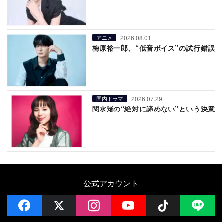
2026.08.01
アニメ
梅原裕一郎、“低音ボイス”の試行錯誤
2026.07.29
国内ドラマ
関水渚の“絶対に諦めない”という決意
公式アカウント
facebook
x
instagram
YouTube
Follow on 
LI