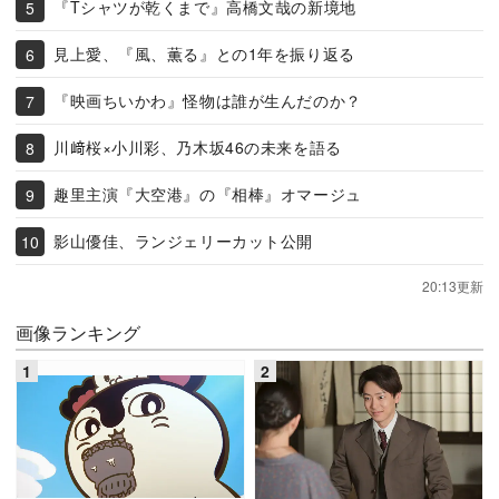
『Tシャツが乾くまで』高橋文哉の新境地
見上愛、『風、薫る』との1年を振り返る
『映画ちいかわ』怪物は誰が生んだのか？
川﨑桜×小川彩、乃木坂46の未来を語る
趣里主演『大空港』の『相棒』オマージュ
影山優佳、ランジェリーカット公開
20:13更新
画像ランキング