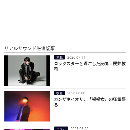
リアルサウンド厳選記事
2026.07.11
連載
ロックスターと過ごした記憶：櫻井敦
司
2026.08.08
映画
カンザキイオリ、『禍禍女』の狂気語
る
2025.06.22
コラム