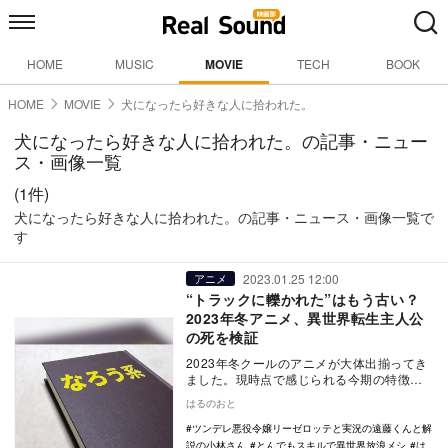
HOME
MUSIC
MOVIE
TECH
BOOK
HOME
MOVIE
犬になったら好きな人に拾われた。
犬になったら好きな人に拾われた。の記事・ニュー
ス・画像一覧
(1件)
犬になったら好きな人に拾われた。の記事・ニュース・画像一覧で
す
2023.01.25 12:00
アニメ
“トラックに轢かれた”はもう古い？
2023年冬アニメ、異世界転生主人公
の死を検証
2023年冬クールのアニメが大体出揃ってき
ました。現時点で感じられる今期の特徴は
「例年の冬クールに比べて作品数が多い」
はるのおと
「TS要素…
ツンデレ悪役令嬢リーゼロッテと実況の遠藤くんと解
説の小林さん
とんでもスキルで異世界放浪メシ
は