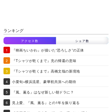
ランキング
アクセス数
シェア数
『映画ちいかわ』が描いた“恐ろしさ”の正体
『Tシャツが乾くまで』充の帰還の意味
『Tシャツが乾くまで』高橋文哉の新境地
小栗旬×横浜流星、豪華初共演への期待
『風、薫る』はなぜ新しい朝ドラに？
見上愛、『風、薫る』との1年を振り返る