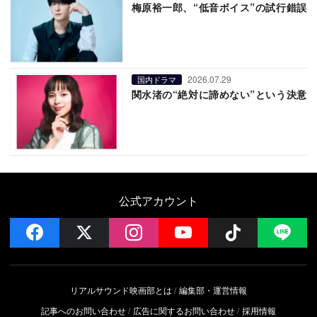
梅原裕一郎、“低音ボイス”の試行錯誤
2026.07.29
国内ドラマ
関水渚の“絶対に諦めない”という決意
公式アカウント
facebook
x
instagram
YouTube
Follow on 
LI
リアルサウンド映画部とは
編集部・運営情報
記事へのお問い合わせ
広告に関するお問い合わせ
採用情報