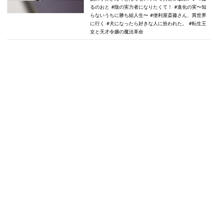
るのおと
陰の実力者になりたくて！
進化の実〜知
らないうちに勝ち組人生〜
便利屋斎藤さん、異世界
に行く
犬になったら好きな人に拾われた。
転生王
女と天才令嬢の魔法革命