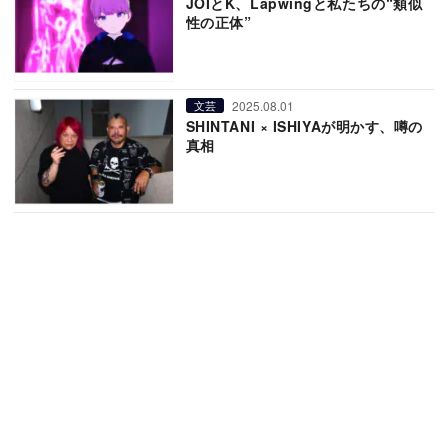
JOIとK、Lapwingと私たちの“類似
性の正体”
2025.08.01
文芸
SHINTANI × ISHIYAが明かす、噂の
真相