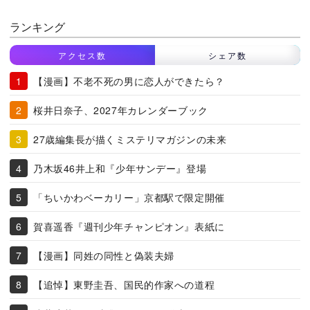
ランキング
アクセス数
シェア数
【漫画】不老不死の男に恋人ができたら？
桜井日奈子、2027年カレンダーブック
27歳編集長が描くミステリマガジンの未来
乃木坂46井上和『少年サンデー』登場
「ちいかわベーカリー」京都駅で限定開催
賀喜遥香『週刊少年チャンピオン』表紙に
【漫画】同姓の同性と偽装夫婦
【追悼】東野圭吾、国民的作家への道程