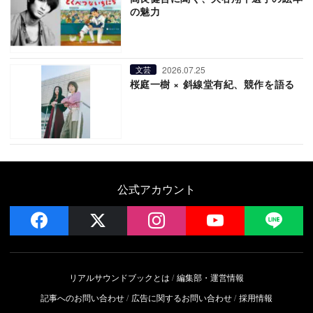
の魅力
2026.07.25
文芸
桜庭一樹 × 斜線堂有紀、競作を語る
公式アカウント
facebook
x
instagram
YouTube
LIN
リアルサウンドブックとは
編集部・運営情報
記事へのお問い合わせ
広告に関するお問い合わせ
採用情報