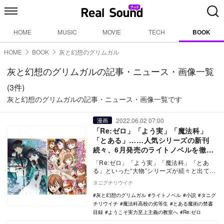
HOME
MUSIC
MOVIE
TECH
BOOK
HOME
BOOK
灰と幻想のグリムガル
灰と幻想のグリムガルの記事・ニュース・画像一覧
(3件)
灰と幻想のグリムガルの記事・ニュース・画像一覧です
2022.06.02 07:00
漫画
「Re:ゼロ」「よう実」「魔法科」
「とある」……人気シリーズの新刊
続々、6月発売のライトノベルを徹底
解説
「Re:ゼロ」「よう実」「魔法科」「とあ
る」といった“大物”シリーズが続々と出てく
る6月のライトノベル。長月達平の「Re:ゼ
タニグチリウイチ
ロ」…
灰と幻想のグリムガル
ライトノベル
小説
タニグ
チリウイチ
魔法科高校の劣等生
とある魔術の禁書
目録
ようこそ実力至上主義の教室へ
Re:ゼロ