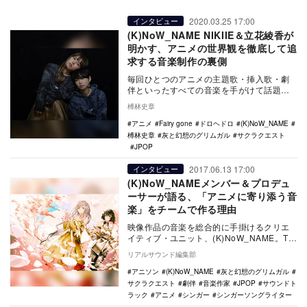
2020.03.25 17:00
インタビュー
(K)NoW_NAME NIKIIE＆立花綾香が
明かす、アニメの世界観を徹底して追
求する音楽制作の裏側
毎回ひとつのアニメの主題歌・挿入歌・劇
伴といったすべての音楽を手がけて話題の
クリエイティブユニット＝(K)NoW_NAME
榑林史章
が、T…
アニメ
Fairy gone
ドロヘドロ
(K)NoW_NAME
榑林史章
灰と幻想のグリムガル
サクラクエスト
JPOP
2017.06.13 17:00
インタビュー
(K)NoW_NAMEメンバー＆プロデュ
ーサーが語る、「アニメに寄り添う音
楽」をチームで作る理由
映像作品の音楽を総合的に手掛けるクリエ
イティブ・ユニット、(K)NoW_NAME。TV
アニメ『灰と幻想のグリムガル』で、音楽
リアルサウンド編集部
の総…
アニソン
(K)NoW_NAME
灰と幻想のグリムガル
サクラクエスト
劇伴
音楽作家
JPOP
サウンドト
ラック
アニメ
シンガー
シンガーソングライター