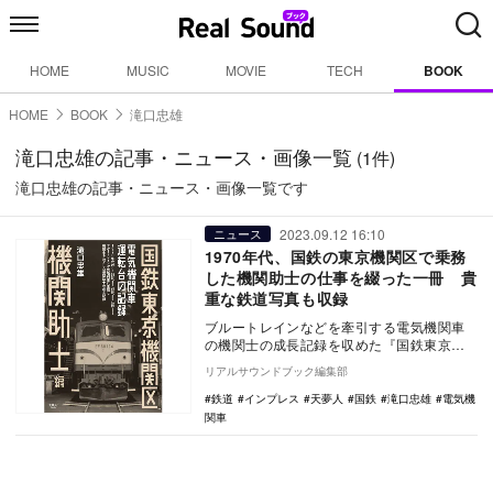
HOME
MUSIC
MOVIE
TECH
BOOK
HOME
BOOK
滝口忠雄
滝口忠雄の記事・ニュース・画像一覧
(1件)
滝口忠雄の記事・ニュース・画像一覧です
2023.09.12 16:10
ニュース
1970年代、国鉄の東京機関区で乗務
した機関助士の仕事を綴った一冊 貴
重な鉄道写真も収録
ブルートレインなどを牽引する電気機関車
の機関士の成長記録を収めた『国鉄東京機
関区 電気機関車運転台の記録 機関助士
リアルサウンドブック編集部
編』（天夢人）…
鉄道
インプレス
天夢人
国鉄
滝口忠雄
電気機
関車