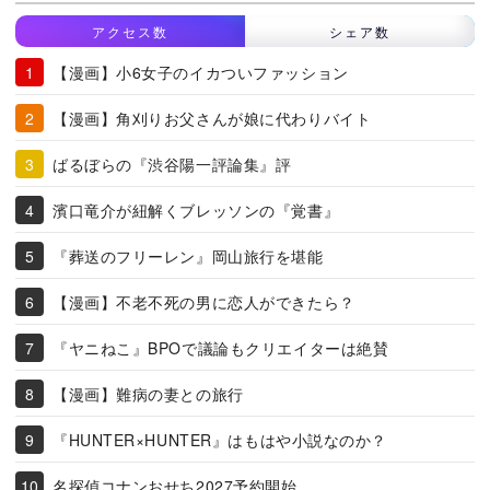
アクセス数
シェア数
【漫画】小6女子のイカついファッション
【漫画】角刈りお父さんが娘に代わりバイト
ばるぼらの『渋谷陽一評論集』評
濱口竜介が紐解くブレッソンの『覚書』
『葬送のフリーレン』岡山旅行を堪能
【漫画】不老不死の男に恋人ができたら？
『ヤニねこ』BPOで議論もクリエイターは絶賛
【漫画】難病の妻との旅行
『HUNTER×HUNTER』はもはや小説なのか？
名探偵コナンおせち2027予約開始