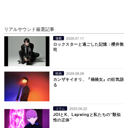
リアルサウンド厳選記事
2026.07.11
連載
ロックスターと過ごした記憶：櫻井敦
司
2026.08.08
映画
カンザキイオリ、『禍禍女』の狂気語
る
2025.06.22
コラム
JOIとK、Lapwingと私たちの“類似
性の正体”