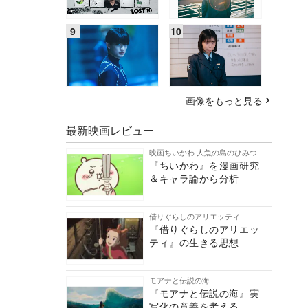
画像をもっと見る
最新映画レビュー
映画ちいかわ 人魚の島のひみつ
『ちいかわ』を漫画研究
＆キャラ論から分析
借りぐらしのアリエッティ
『借りぐらしのアリエッ
ティ』の生きる思想
モアナと伝説の海
『モアナと伝説の海』実
写化の意義を考える