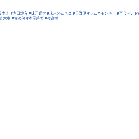
鈴木楽
内田煌音
味元耀大
未来のムスコ
天野優
ラムネモンキー
再会～Silent
青木奏
古沢保
本屋碧美
渡邉櫂