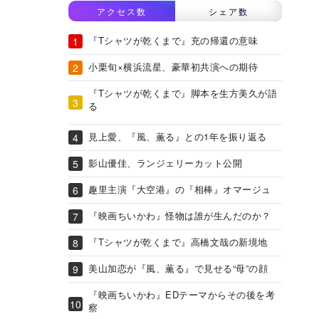
アクセス数
シェア数
『Tシャツが乾くまで』充の帰還の意味
小栗旬×横浜流星、豪華初共演への期待
『Tシャツが乾くまで』脚本を生方美久が語
る
見上愛、『風、薫る』との1年を振り返る
影山優佳、ランジェリーカット公開
趣里主演『大空港』の『相棒』オマージュ
『映画ちいかわ』怪物は誰が生んだのか？
『Tシャツが乾くまで』高橋文哉の新境地
美山加恋が『風、薫る』で見せる“母”の顔
『映画ちいかわ』EDテーマからその後を考
察