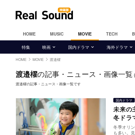
HOME
MUSIC
MOVIE
TECH
特集
映画
国内ドラマ
海外ドラマ
HOME
MOVIE
渡邉櫂
の記事・ニュース・画像一覧
渡邉櫂
渡邉櫂の記事・ニュース・画像一覧です
国内ドラマ
未来の
冬ドラ
冬季オリン
も多い。