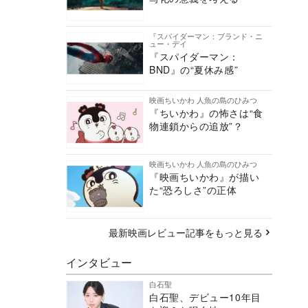
『スパイダーマン：ブランド・ニ
ュー・デイ
『スパイダーマン：
BND』の“夏休み感”
映画ちいかわ 人魚の島のひみつ
『ちいかわ』の怖さは“食
物連鎖からの追放”？
映画ちいかわ 人魚の島のひみつ
『映画ちいかわ』が描い
た“恐ろしさ”の正体
最新映画レビュー記事をもっと見る
インタビュー
白石聖
白石聖、デビュー10年目