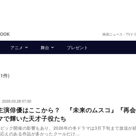
BOOK
映画ニュース・TVド
アニメ
舞台
プレゼント
(1件)
2026.03.28 07:30
主演俳優はここから？ 『未来のムスコ』『再会
マで輝いた天才子役たち
ピック開催の影響もあり、2026年の冬ドラマは3月下旬まで放送が
見応えのある作品が多かったクールだけ…