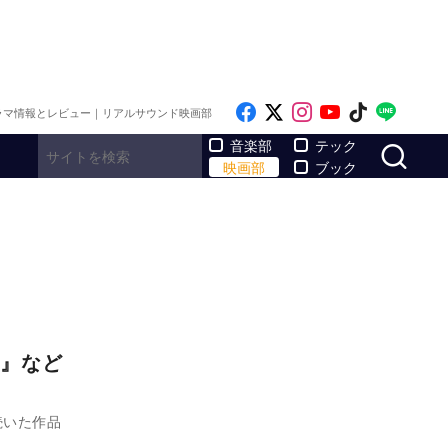
Like on Facebook
Follow on x
Follow on Inst
Follow on Y
Follow on
Follo
ラマ情報とレビュー｜リアルサウンド映画部
サ
音楽部
テック
映画部
ブック
』など
続いた作品