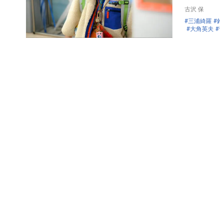
古沢 保
三浦綺羅
大角英夫