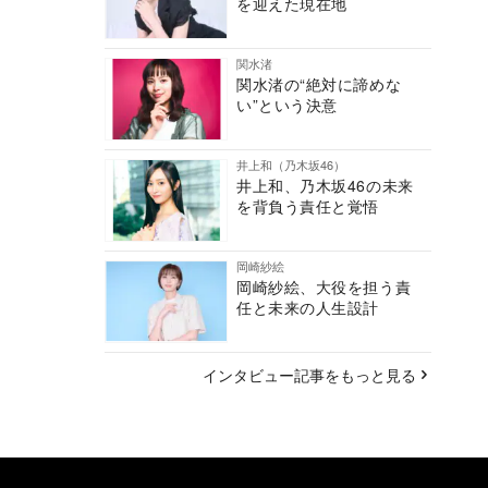
を迎えた現在地
関水渚
関水渚の“絶対に諦めな
い”という決意
井上和（乃木坂46）
井上和、乃木坂46の未来
を背負う責任と覚悟
岡崎紗絵
岡崎紗絵、大役を担う責
任と未来の人生設計
インタビュー記事をもっと見る