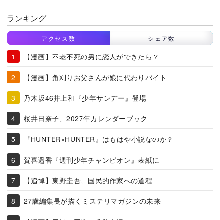
ランキング
アクセス数
シェア数
【漫画】不老不死の男に恋人ができたら？
【漫画】角刈りお父さんが娘に代わりバイト
乃木坂46井上和『少年サンデー』登場
桜井日奈子、2027年カレンダーブック
『HUNTER×HUNTER』はもはや小説なのか？
賀喜遥香『週刊少年チャンピオン』表紙に
【追悼】東野圭吾、国民的作家への道程
27歳編集長が描くミステリマガジンの未来