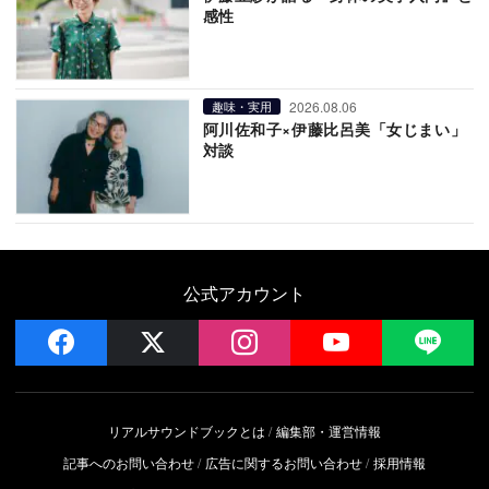
感性
2026.08.06
趣味・実用
阿川佐和子×伊藤比呂美「女じまい」
対談
公式アカウント
facebook
x
instagram
YouTube
LIN
リアルサウンドブックとは
編集部・運営情報
記事へのお問い合わせ
広告に関するお問い合わせ
採用情報