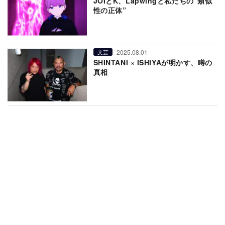
JOIとK、Lapwingと私たちの“類似
性の正体”
2025.08.01
文芸
SHINTANI × ISHIYAが明かす、噂の
真相