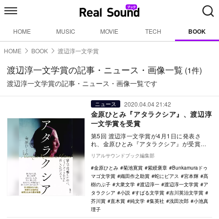
HOME
MUSIC
MOVIE
TECH
BOOK
HOME
BOOK
渡辺淳一文学賞
渡辺淳一文学賞の記事・ニュース・画像一覧
(1件)
渡辺淳一文学賞の記事・ニュース・画像一覧です
2020.04.04 21:42
ニュース
金原ひとみ『アタラクシア』、渡辺淳
一文学賞を受賞
第5回 渡辺淳一文学賞が4月1日に発表さ
れ、金原ひとみ『アタラクシア』が受賞し
た。同作は、夫婦のわかりあえなさや不倫
リアルサウンドブック編集部
をテーマとし…
金原ひとみ
菊池寛賞
紫綬褒章
Bunkamuraドゥ
マゴ文学賞
織田作之助賞
蛇にピアス
宮本輝
髙
樹のぶ子
大衆文学
渡辺淳一
渡辺淳一文学賞
ア
タラクシア
小説
すばる文学賞
吉川英治文学賞
芥川賞
直木賞
純文学
集英社
浅田次郎
小池真
理子