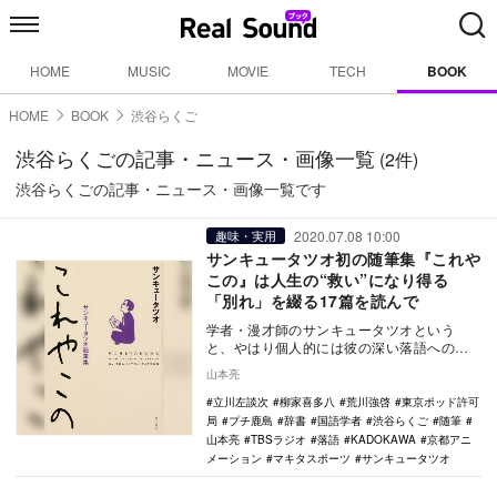
HOME
MUSIC
MOVIE
TECH
BOOK
HOME
BOOK
渋谷らくご
渋谷らくごの記事・ニュース・画像一覧
(2件)
渋谷らくごの記事・ニュース・画像一覧です
2020.07.08 10:00
趣味・実用
サンキュータツオ初の随筆集『これや
この』は人生の“救い”になり得る
「別れ」を綴る17篇を読んで
学者・漫才師のサンキュータツオという
と、やはり個人的には彼の深い落語への知
識と愛情、人の繋がりで生まれた「渋谷ら
山本亮
くご」だ。 …
立川左談次
柳家喜多八
荒川強啓
東京ポッド許可
局
プチ鹿島
辞書
国語学者
渋谷らくご
随筆
山本亮
TBSラジオ
落語
KADOKAWA
京都アニ
メーション
マキタスポーツ
サンキュータツオ