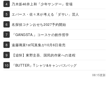
乃木坂46井上和『少年サンデー』登場
エバース・佐々木が考える「ダサい」芸人
名探偵コナンおせち2027予約開始
『GANGSTA.』コースケの創作哲学
遠藤璃菜1st写真集が10月6日発売
【追悼】東野圭吾、国民的作家への道程
『BUTTER』Tシャツ&キャンバスバッグ
08:15更新