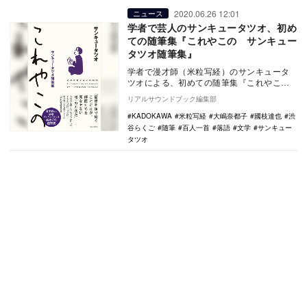
2020.06.26 12:01
ニュース
学者で芸人のサンキュータツオ、初め
ての随筆集『これやこの サンキュー
タツオ随筆集』
学者で漫才師（米粒写経）のサンキュータ
ツオによる、初めての随筆集『これやこ
の サンキュータツオ随筆集』が2020年6
リアルサウンドブック編集部
月26日にK…
KADOKAWA
米粒写経
大嶋奈都子
國枝達也
渋
谷らくご
随筆
百人一首
落語
文学
サンキュー
タツオ