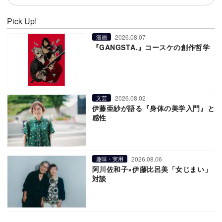
Pick Up!
2026.08.07
漫画
『GANGSTA.』コースケの創作哲学
2026.08.02
文芸
伊藤亜紗が語る『身体の美学入門』と
感性
2026.08.06
趣味・実用
阿川佐和子×伊藤比呂美「女じまい」
対談