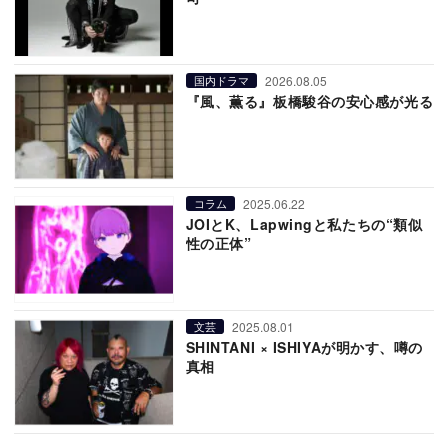
2026.08.05
国内ドラマ
『風、薫る』板橋駿谷の安心感が光る
2025.06.22
コラム
JOIとK、Lapwingと私たちの“類似
性の正体”
2025.08.01
文芸
SHINTANI × ISHIYAが明かす、噂の
真相