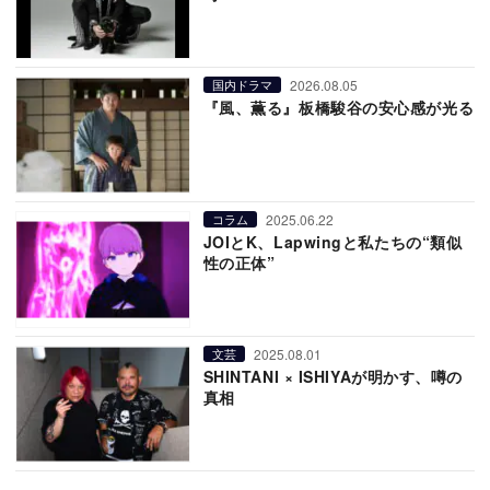
2026.08.05
国内ドラマ
『風、薫る』板橋駿谷の安心感が光る
2025.06.22
コラム
JOIとK、Lapwingと私たちの“類似
性の正体”
2025.08.01
文芸
SHINTANI × ISHIYAが明かす、噂の
真相