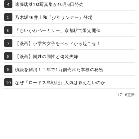
遠藤璃菜1st写真集が10月6日発売
乃木坂46井上和『少年サンデー』登場
「ちいかわベーカリー」京都駅で限定開催
【漫画】小学六女子をベッドから起こせ！
【漫画】同姓の同性と偽装夫婦
積読を解消！半年で1万個売れた本棚の秘密
なぜ『ロードス島戦記』人気は衰えないのか
17:18更新