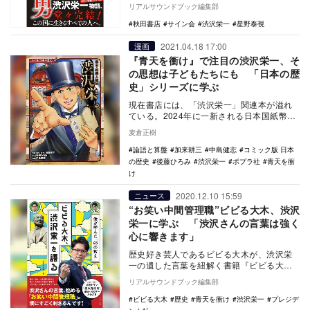
本を創った男 〜渋沢栄一 青き日々〜』完結
リアルサウンドブック編集部
を記念…
秋田書店
サイン会
渋沢栄一
星野泰視
2021.04.18 17:00
漫画
『青天を衝け』で注目の渋沢栄一、そ
の思想は子どもたちにも 「日本の歴
史」シリーズに学ぶ
現在書店には、「渋沢栄一」関連本が溢れ
ている。2024年に一新される日本国紙幣
――その一万円紙幣に「渋沢栄一」の肖像が
麦倉正樹
描かれるこ…
論語と算盤
加来耕三
中島健志
コミック版 日本
の歴史
後藤ひろみ
渋沢栄一
ポプラ社
青天を衝
け
2020.12.10 15:59
ニュース
“お笑い中間管理職”ビビる大木、渋沢
栄一に学ぶ 「渋沢さんの言葉は強く
心に響きます」
歴史好き芸人であるビビる大木が、渋沢栄
一の遺した言葉を紐解く書籍『ビビる大
木、渋沢栄一を語る』が、2020年12月14日
リアルサウンドブック編集部
にプレジ…
ビビる大木
歴史
青天を衝け
渋沢栄一
プレジデ