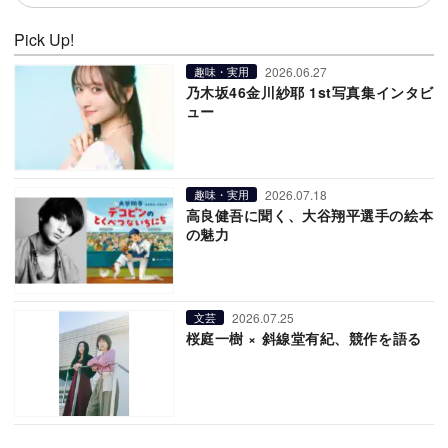
Pick Up!
2026.06.27
趣味・実用
乃木坂46金川紗耶 1st写真集インタビ
ュー
2026.07.18
趣味・実用
高良健吾に聞く、大谷翔平選手の絵本
の魅力
2026.07.25
文芸
桜庭一樹 × 斜線堂有紀、競作を語る