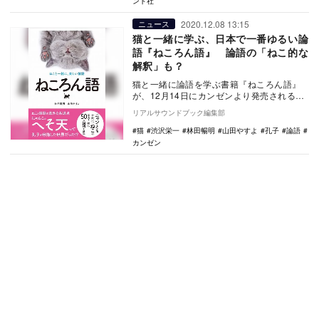
ント社
2020.12.08 13:15
ニュース
猫と一緒に学ぶ、日本で一番ゆるい論
語『ねころん語』 論語の「ねこ的な
解釈」も？
猫と一緒に論語を学ぶ書籍『ねころん語』
が、12月14日にカンゼンより発売される。
思想家・哲学家である孔子とその弟子た
リアルサウンドブック編集部
ちの語…
猫
渋沢栄一
林田暢明
山田やすよ
孔子
論語
カンゼン