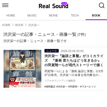
HOME
MUSIC
MOVIE
TECH
BOOK
HOME
BOOK
渋沢栄一
渋沢栄一の記事・ニュース・画像一覧
(7件)
渋沢栄一の記事・ニュース・画像一覧です
2026.03.09 20:30
ニュース
渋沢栄一『論語と算盤』がコミカライ
ズ 『漫画 君たちはどう生きるか』
の羽賀翔一らが現代ストーリーで描く
羽賀翔一らによる『漫画 論語と算盤』が2月
27日発売。渋沢栄一の名著を現代舞台のス
トーリー漫画として再構築。
リアルサウンドブック編集部
徳間書店
渋沢栄一
羽賀翔一
ワタベヒツジ