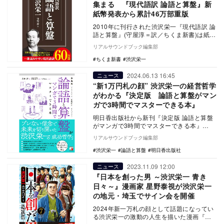
集まる 『現代語訳 論語と算盤』新
紙幣発表から累計46万部重版
2010年に刊行された渋沢栄一『現代語訳 論
語と算盤』(守屋淳＝訳／ちくま新書)は紙幣
デザインの変更が発表された2019年4月…
リアルサウンドブック編集部
ちくま新書
渋沢栄一
2024.06.13 16:45
ニュース
“新1万円札の顔” 渋沢栄一の経営哲学
がわかる『決定版 論語と算盤がマン
ガで3時間でマスターできる本』
明日香出版社から新刊『決定版 論語と算盤
がマンガで3時間でマスターできる本』
（著・吉田浩）が発売される。この書籍
リアルサウンドブック編集部
は、2024年7…
渋沢栄一
論語と算盤
明日香出版社
2023.11.09 12:00
ニュース
『日本を創った男 ～渋沢栄一 青き
日々～』漫画家 星野泰視が渋沢栄一
の地元・埼玉でサイン会を開催
2024年新一万札の顔として話題になってい
る渋沢栄一の激動の人生を描いた漫画『日