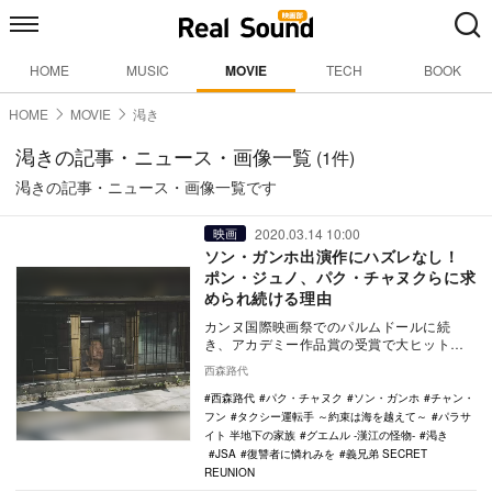
HOME
MUSIC
MOVIE
TECH
BOOK
HOME
MOVIE
渇き
渇きの記事・ニュース・画像一覧
(1件)
渇きの記事・ニュース・画像一覧です
2020.03.14 10:00
映画
ソン・ガンホ出演作にハズレなし！
ポン・ジュノ、パク・チャヌクらに求
められ続ける理由
カンヌ国際映画祭でのパルムドールに続
き、アカデミー作品賞の受賞で大ヒット中
の『パラサイト 半地下の家族』。その主人
西森路代
公を演じたソン…
西森路代
パク・チャヌク
ソン・ガンホ
チャン・
フン
タクシー運転手 ～約束は海を越えて～
パラサ
イト 半地下の家族
グエムル -漢江の怪物-
渇き
JSA
復讐者に憐れみを
義兄弟 SECRET
REUNION