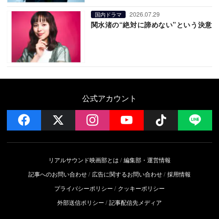
2026.07.29
国内ドラマ
関水渚の“絶対に諦めない”という決意
公式アカウント
facebook
x
instagram
YouTube
Follow on 
LI
リアルサウンド映画部とは
編集部・運営情報
記事へのお問い合わせ
広告に関するお問い合わせ
採用情報
プライバシーポリシー
クッキーポリシー
外部送信ポリシー
記事配信先メディア