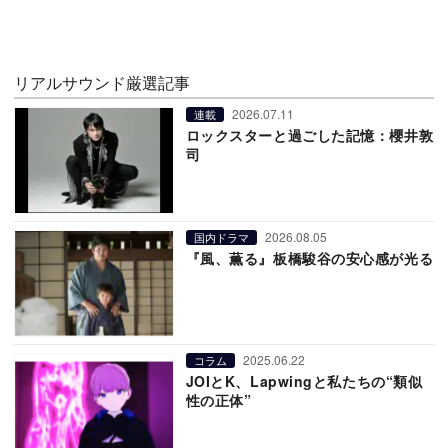
リアルサウンド厳選記事
2026.07.11
連載
ロックスターと過ごした記憶：櫻井敦
司
2026.08.05
国内ドラマ
『風、薫る』板橋駿谷の安心感が光る
2025.06.22
コラム
JOIとK、Lapwingと私たちの“類似
性の正体”