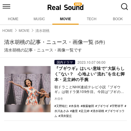
HOME
MUSIC
MOVIE
TECH
BOOK
HOME
MOVIE
清水胡桃
清水胡桃の記事・ニュース・画像一覧
(5件)
清水胡桃の記事・ニュース・画像一覧です
2023.10.07 06:00
国内ドラマ
『ブギウギ』はいい意味で“大阪らし
く”ない？ 心地よい“流れ”を生む脚
本・足立紳の手腕
朝ドラことNHK連続テレビ小説『ブギウ
ギ』は朝ドラ第109作目。今回は“ブギの女
王”と呼ばれた歌手・笠置シヅ子をモデルに
木俣冬
した花田…
又野暁仁
木俣冬
柳葉敏郎
ブギウギ
宇野祥平
水川あさみ
趣里
足立紳
清水胡桃
ブギウギコラ
ム
澤井梨丘