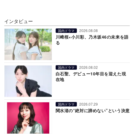
インタビュー
2026.08.08
国内ドラマ
川﨑桜×小川彩、乃木坂46の未来を語
る
2026.08.02
国内ドラマ
白石聖、デビュー10年目を迎えた現
在地
2026.07.29
国内ドラマ
関水渚の“絶対に諦めない”という決意