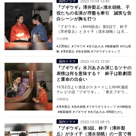
2023.10.04 12:40
国内ドラマ
『ブギウギ』澤井梨丘×清水胡桃、子
役たちの名演が序盤を牽引 誠実な告
白シーンが胸を打つ
『ブギウギ』（NHK総合）第3話で、鈴子
（澤井梨丘）とタイ子（清水胡桃）は天神
祭へ行った帰り、クラスの男子たちと遭遇
片山香帆
する。その中…
又野暁仁
ブギウギ
水川あさみ
柳葉敏郎
片山香
帆
澤井梨丘
清水胡桃
ブギウギリキャップ
2023.10.03 12:30
国内ドラマ
『ブギウギ』水川あさみ演じるツヤの
表情は何を意味する？ 鈴子は歌劇団
と運命の出会い
10月2日より放送がスタートしたNHK連続
テレビ小説『ブギウギ』。「東京ブギウ
ギ」で知られる歌手・笠置シヅ子の生涯を
川崎龍也
モデルとした…
澤井梨丘
清水胡桃
ブギウギリキャップ
川崎龍也
柳葉敏郎
ブギウギ
水川あさみ
岡部たかし
2023.10.03 08:15
国内ドラマ
『ブギウギ』第3話、鈴子（澤井梨
丘）がタイ子（清水胡桃）の一言で将