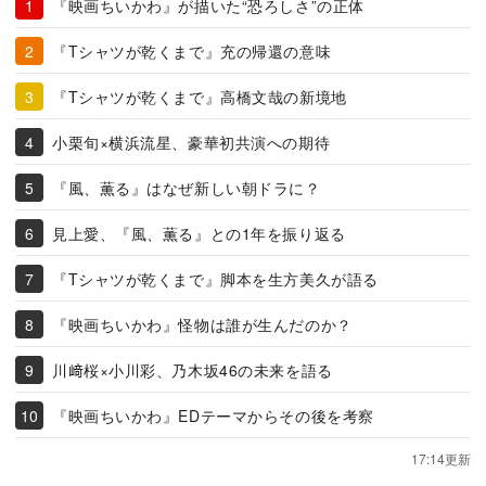
『映画ちいかわ』が描いた“恐ろしさ”の正体
『Tシャツが乾くまで』充の帰還の意味
『Tシャツが乾くまで』高橋文哉の新境地
小栗旬×横浜流星、豪華初共演への期待
『風、薫る』はなぜ新しい朝ドラに？
見上愛、『風、薫る』との1年を振り返る
『Tシャツが乾くまで』脚本を生方美久が語る
『映画ちいかわ』怪物は誰が生んだのか？
川﨑桜×小川彩、乃木坂46の未来を語る
『映画ちいかわ』EDテーマからその後を考察
17:14更新