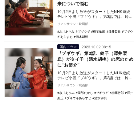
来について悩む
10月2日より放送がスタートしたNHK連続
テレビ小説『ブギウギ』。第3話では、鈴子
（澤井梨丘）がタイ子（清水胡桃）の一言
リアルサウンド映画部
で自分の…
水川あさみ
ブギウギ
柳葉敏郎
澤井梨丘
ブギウ
ギあらすじ
清水胡桃
2023.10.02 08:15
国内ドラマ
『ブギウギ』第2話、鈴子（澤井梨
丘）がタイ子（清水胡桃）の恋のため
に“お節介”
10月2日より放送がスタートしたNHK連続
テレビ小説『ブギウギ』。第2話では、鈴子
（澤井梨丘）がタイ子（清水胡桃）のため
リアルサウンド映画部
に“お節…
水川あさみ
岡部たかし
ブギウギ
柳葉敏郎
澤井
梨丘
ブギウギあらすじ
清水胡桃