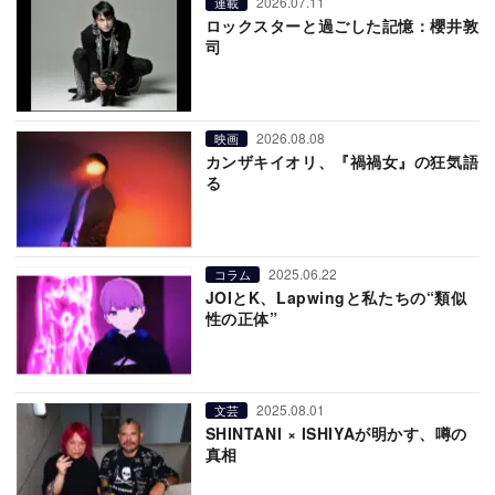
2026.07.11
連載
ロックスターと過ごした記憶：櫻井敦
司
2026.08.08
映画
カンザキイオリ、『禍禍女』の狂気語
る
2025.06.22
コラム
JOIとK、Lapwingと私たちの“類似
性の正体”
2025.08.01
文芸
SHINTANI × ISHIYAが明かす、噂の
真相