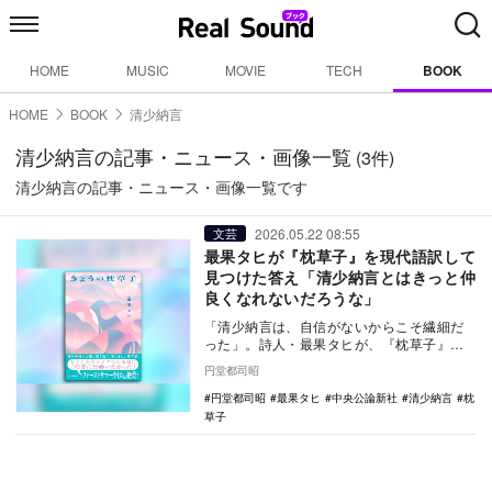
HOME
MUSIC
MOVIE
TECH
BOOK
HOME
BOOK
清少納言
清少納言の記事・ニュース・画像一覧
(3件)
清少納言の記事・ニュース・画像一覧です
2026.05.22 08:55
文芸
最果タヒが『枕草子』を現代語訳して
見つけた答え「清少納言とはきっと仲
良くなれないだろうな」
「清少納言は、自信がないからこそ繊細だ
った」。詩人・最果タヒが、『枕草子』に
潜む孤独な体温を独自の感性で翻訳。千年
円堂都司昭
の時を超え、二…
円堂都司昭
最果タヒ
中央公論新社
清少納言
枕
草子