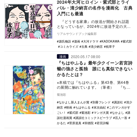
2024年大河ヒロイン・紫式部とライ
バル・清少納言の名作を漫画化 古典
入門にも最適
『どうする家康』の放送が開始され話題
となっているが、2024年に放送予定の大河
ドラマにも注目したい。その主人公である
リアルサウンドブック編集部
紫式部…
源氏物語
漫画
大河ドラマ
KADOKAWA
紫式部
コミカライズ
古典
清少納言
枕草子
2020.05.17 08:00
漫画
『ちはやふる』最年少クイーン若宮詩
暢の強さと孤独 誰にも真似できない
かるたとは？
※本稿では『ちはやふる』第43巻、第44巻
の展開に触れています。（筆者） 『ちは
やふる』第44巻が、5月13日に講談社コミ
菊池彩
ッ…
なかよし新人まんが賞
別冊フレンド
講談社
清少
納言
映画
ちはやふる
末次由紀
このマンガがす
ごい！
紫式部
菊池彩
マンガ大賞
なかよし
講
談社漫画賞
講談社コミックスビーラブ
百人一首
かるた
菅原道真
崇徳院
若宮詩暢