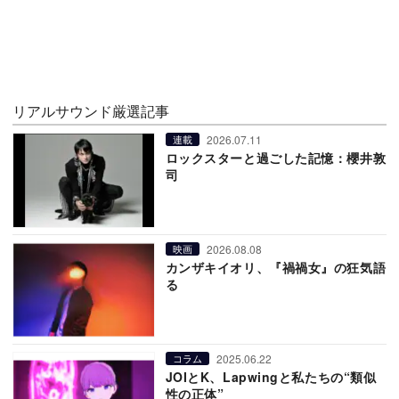
リアルサウンド厳選記事
2026.07.11
連載
ロックスターと過ごした記憶：櫻井敦
司
2026.08.08
映画
カンザキイオリ、『禍禍女』の狂気語
る
2025.06.22
コラム
JOIとK、Lapwingと私たちの“類似
性の正体”