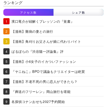
ランキング
アクセス数
シェア数
濱口竜介が紐解くブレッソンの『覚書』
【漫画】難病の妻との旅行
【漫画】角刈りお父さんが娘に代わりバイト
ばるぼらの『渋谷陽一評論集』評
【漫画】小6女子のイカついファッション
『ヤニねこ』BPOで議論もクリエイターは絶賛
【漫画】不老不死の男に恋人ができたら？
『葬送のフリーレン』岡山旅行を堪能
名探偵コナンおせち2027予約開始