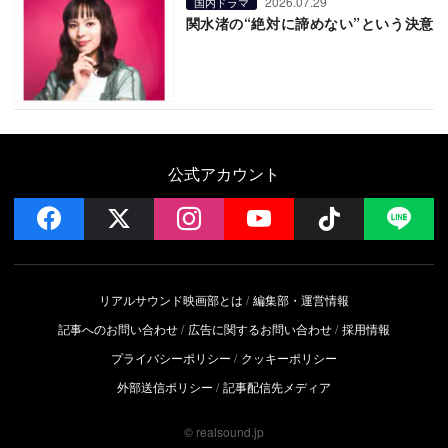
2026.07.29
国内ドラマ
関水渚の“絶対に諦めない”という決意
公式アカウント
facebook
x
instagram
YouTube
Follow on 
LI
リアルサウンド映画部とは
編集部・運営情報
記事へのお問い合わせ
広告に関するお問い合わせ
採用情報
プライバシーポリシー
クッキーポリシー
外部送信ポリシー
記事配信先メディア
© realsound.jp