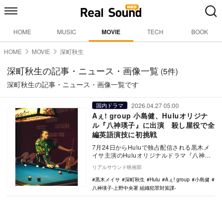
HOME
MUSIC
MOVIE
TECH
BOOK
HOME
MOVIE
深町秋生
深町秋生の記事・ニュース・画像一覧
(5件)
深町秋生の記事・ニュース・画像一覧です
2026.04.27 05:00
国内ドラマ
Aぇ! group 小島健、Huluオリジナ
ル『八神瑛子』に出演 殺し屋役で全
編英語演技に初挑戦
7月24日からHuluで独占配信される黒木メ
イサ主演のHuluオリジナルドラマ『八神瑛
子 -上野中央署 組織犯罪対策課-』にAぇ…
リアルサウンド映画部
黒木メイサ
深町秋生
Hulu
Aぇ! group
小島健
八神瑛子-上野中央署 組織犯罪対策課-