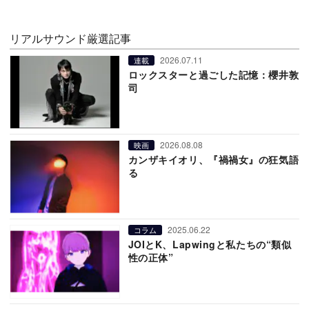
リアルサウンド厳選記事
2026.07.11
連載
ロックスターと過ごした記憶：櫻井敦
司
2026.08.08
映画
カンザキイオリ、『禍禍女』の狂気語
る
2025.06.22
コラム
JOIとK、Lapwingと私たちの“類似
性の正体”