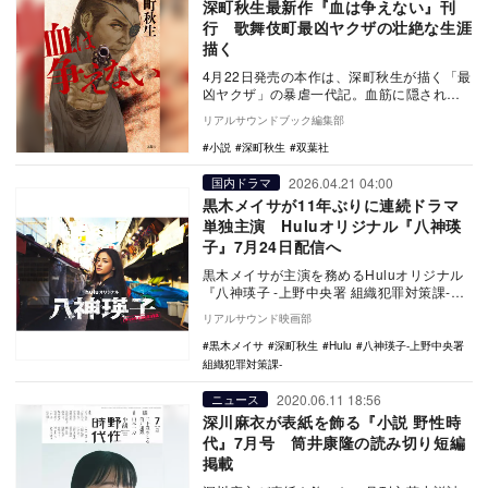
深町秋生最新作『血は争えない』刊
行 歌舞伎町最凶ヤクザの壮絶な生涯
描く
4月22日発売の本作は、深町秋生が描く「最
凶ヤクザ」の暴虐一代記。血筋に隠された
禁忌の秘密に迫るバイオレンス大作だ。
リアルサウンドブック編集部
小説
深町秋生
双葉社
2026.04.21 04:00
国内ドラマ
黒木メイサが11年ぶりに連続ドラマ
単独主演 Huluオリジナル『八神瑛
子』7月24日配信へ
黒木メイサが主演を務めるHuluオリジナル
『八神瑛子 -上野中央署 組織犯罪対策課-』
が、7月24日からHuluで独占配信される…
リアルサウンド映画部
黒木メイサ
深町秋生
Hulu
八神瑛子-上野中央署
組織犯罪対策課-
2020.06.11 18:56
ニュース
深川麻衣が表紙を飾る『小説 野性時
代』7月号 筒井康隆の読み切り短編
掲載