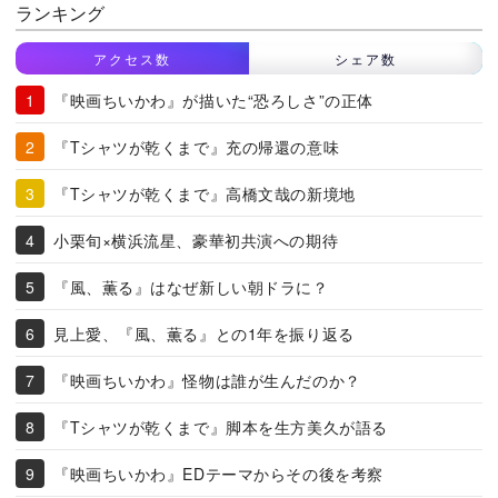
ランキング
アクセス数
シェア数
『映画ちいかわ』が描いた“恐ろしさ”の正体
『Tシャツが乾くまで』充の帰還の意味
『Tシャツが乾くまで』高橋文哉の新境地
小栗旬×横浜流星、豪華初共演への期待
『風、薫る』はなぜ新しい朝ドラに？
見上愛、『風、薫る』との1年を振り返る
『映画ちいかわ』怪物は誰が生んだのか？
『Tシャツが乾くまで』脚本を生方美久が語る
『映画ちいかわ』EDテーマからその後を考察