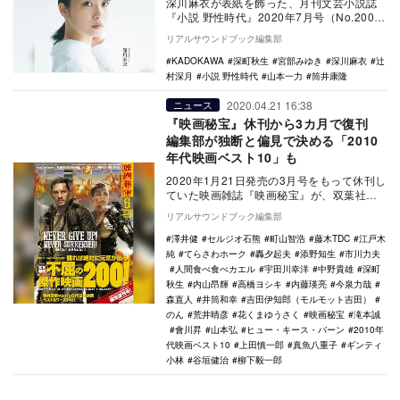
深川麻衣が表紙を飾った、月刊文芸小説誌
『小説 野性時代』2020年7月号（No.200）
が、2020年6月11日にKADOKAW…
リアルサウンドブック編集部
KADOKAWA
深町秋生
宮部みゆき
深川麻衣
辻
村深月
小説 野性時代
山本一力
筒井康隆
2020.04.21 16:38
ニュース
『映画秘宝』休刊から3カ月で復刊
編集部が独断と偏見で決める「2010
年代映画ベスト10」も
2020年1月21日発売の3月号をもって休刊し
ていた映画雑誌『映画秘宝』が、双葉社よ
り復刊した。 Amazonでは予…
リアルサウンドブック編集部
澤井健
セルジオ石熊
町山智浩
藤木TDC
江戸木
純
てらさわホーク
轟夕起夫
添野知生
市川力夫
人間食べ食べカエル
宇田川幸洋
中野貴雄
深町
秋生
内山昂輝
高橋ヨシキ
内藤瑛亮
今泉力哉
森直人
井筒和幸
吉田伊知郎（モルモット吉田）
のん
荒井晴彦
花くまゆうさく
映画秘宝
滝本誠
會川昇
山本弘
ヒュー・キース・バーン
2010年
代映画ベスト10
上田慎一郎
真魚八重子
ギンティ
小林
谷垣健治
柳下毅一郎