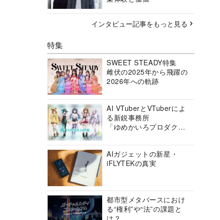
インタビュー記事をもっと見る
特集
SWEET STEADY特集
雌伏の2025年から飛躍の
2026年への軌跡
AI VTuberとVTuberによ
る新鋭事務所
「ゆめかいろプロダクシ
ョン」の挑戦に迫る
AIガジェットの新星・
iFLYTEKの真実
都市型メタバースにおけ
る“権利”や“法”の課題と
は？