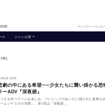
BOOK
テクノロジー×エンタ
ース
ジャンル別
(1件)
.06.26 18:00
悲劇の中にある希望――少女たちに襲い掛かる恐
ラーADV『深夜廻』
ナリオを持つゲームを楽しみ、プレイングのあいだに隠された真相を
ームシナリオの深層」。第1回は『深夜廻…