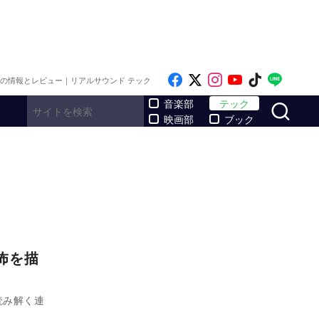
Like on Facebook
Follow on x
Follow on Inst
Follow on Y
Follow on
Follo
メの情報とレビュー｜リアルサウンド テック
サ
音楽部
テック
映画部
ブック
怖を描
読み解く連