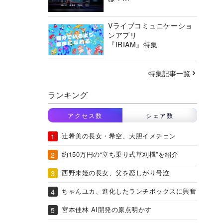
バーチャルシティコンソ
ーシアムの挑戦に迫る
Vライブコミュニケーショ
ンアプリ
『IRIAM』特集
特集記事一覧
ランキング
アクセス数
シェア数
辻希美の長女・希空、大胆イメチェン
約150万円の“立ち乗り式草刈機”を紹介
西野未姫の長女、父を恋しがり号泣
ちゃんユカ、進化したランチボックスに興奮
宮本佳林 AI開発の原点明かす