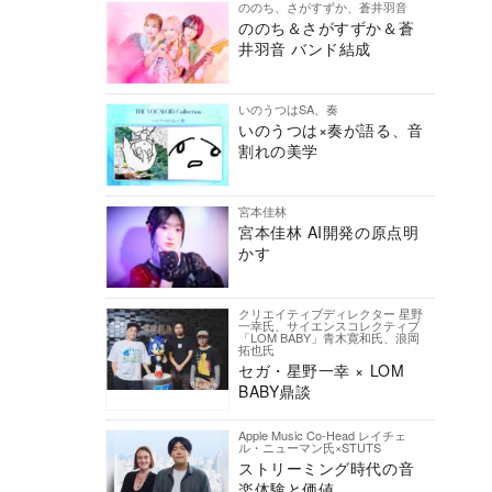
ののち、さがすずか、蒼井羽音
ののち＆さがすずか＆蒼
井羽音 バンド結成
いのうつはSA、奏
いのうつは×奏が語る、音
割れの美学
宮本佳林
宮本佳林 AI開発の原点明
かす
クリエイティブディレクター 星野
一幸氏、サイエンスコレクティブ
「LOM BABY」青木寛和氏、浪岡
拓也氏
セガ・星野一幸 × LOM
BABY鼎談
Apple Music Co-Head レイチェ
ル・ニューマン氏×STUTS
ストリーミング時代の音
楽体験と価値