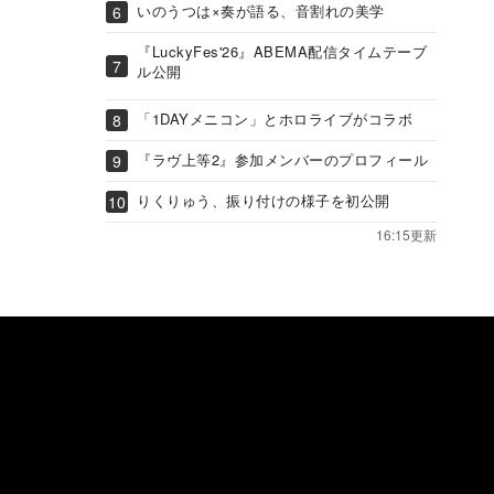
いのうつは×奏が語る、音割れの美学
『LuckyFes'26』ABEMA配信タイムテーブ
ル公開
「1DAYメニコン」とホロライブがコラボ
『ラヴ上等2』参加メンバーのプロフィール
りくりゅう、振り付けの様子を初公開
16:15更新