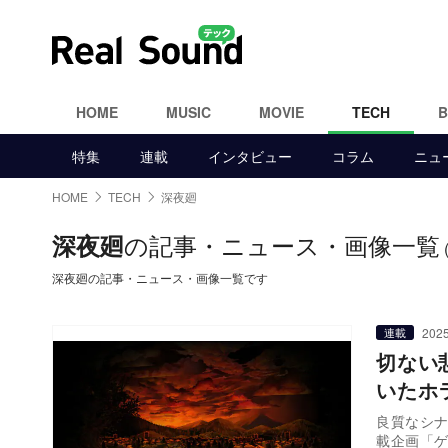
HOME
MUSIC
MOVIE
TECH
特集
連載
インタビュー
コラム
ニュ
HOME
TECH
深夜廻
の記事・ニュース・画像一覧
深夜廻
深夜廻の記事・ニュース・画像一覧です
2025
連載
切ない
いたホ
良質なシ
載企画「ゲ