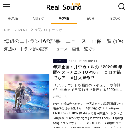
HOME
MUSIC
MOVIE
TECH
BOOK
HOME
MOVIE
海辺のエトランゼ
海辺のエトランゼの記事・ニュース・画像一覧
(4件)
海辺のエトランゼの記事・ニュース・画像一覧です
2020.12.19 08:00
アニメ
年末企画：井中カエルの「2020年 年
間ベストアニメTOP10」 コロナ禍
でもアニメは大豊作!?
リアルサウンド映画部のレギュラー執筆陣
が、年末まで日替わりで発表する2020年の
年間ベスト企画。映画、国内ドラマ、海外
井中カエル
ドラマ、ア…
かぐや様は告らせたい？〜天才たちの恋愛頭脳戦〜
映像研には手を出すな！
デジモンアドベンチャー
LAST EVOLUTION 絆
薄明の翼
海辺のエトランゼ
劇場版「Fate/stay night [Heaven's Feel]」III.spring
song
ウルフウォーカー
GOTCHA！
劇場版 ヴァ
イオレット・エヴァーガーデン
愛してるって言って