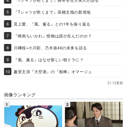
『Tシャツが乾くまで』高橋文哉の新境地
見上愛、『風、薫る』との1年を振り返る
『映画ちいかわ』怪物は誰が生んだのか？
川﨑桜×小川彩、乃木坂46の未来を語る
『風、薫る』はなぜ新しい朝ドラに？
趣里主演『大空港』の『相棒』オマージュ
21:13更新
画像ランキング