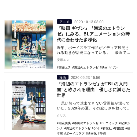
2020.10.13 08:00
アニメ
『映画 ギヴン』『海辺のエトラン
ゼ』にみる、BLアニメーションの時
代に合わせた多様化
近年、ボーイズラブ作品がメディア展開さ
れる動きが活発になっている。 最近で
は、ボーイズバンド内の恋愛群像劇を描い
安藤エヌ
たキヅナ…
安藤エヌ
海辺のエトランゼ
映画 ギヴン
2020.09.23 15:56
漫画
『海辺のエトランゼ』が“BLの入門
書”と称される理由 優しさに満ちた
世界
思い切って遠出できない雰囲気が漂って
いた、2020年の夏。その寂しさを救ってく
れるかのような、沖縄の離島を舞台にした
クリス
映画…
知花実央
春風のエトランゼ
BLコミック
紀伊カ
ンナ
海辺のエトランゼ
ゲイ
祥伝社
同性愛
橋
本駿
ボーイズラブ
映画化
沖縄