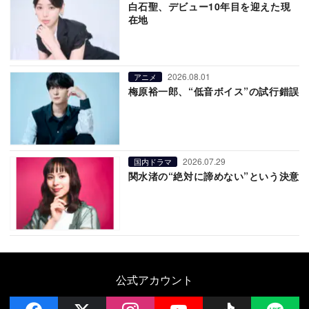
白石聖、デビュー10年目を迎えた現
在地
2026.08.01
アニメ
梅原裕一郎、“低音ボイス”の試行錯誤
2026.07.29
国内ドラマ
関水渚の“絶対に諦めない”という決意
公式アカウント