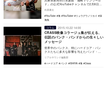
兵庫県豊岡市の水族館「城崎マリンワール
ド」の公式YouTubeチャンネルで2月8日、
「リュウグウノツカイを展示」という動画
向原康太
が公開…
YouTube
海
YouTuber
リュウグウノツカイ
深
海魚
2015.10.22 14:00
コラム
CRASS映像コラージュ集が伝える、
伝説のパンク・バンドからの生々しい
メッセージ
世界中のパンクス、特にハードコア・パン
クスたちに多大な影響を与えたバンド・
CRASSの映像作品『CRASS:SEMI-
リアルサウンド編集部
DETAC…
ハードコア
パンク
ISHIYA
海
Crass