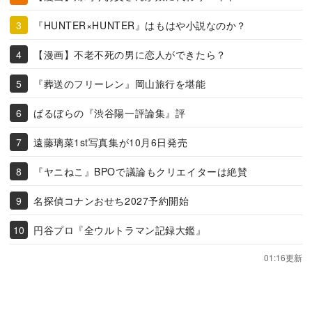
『HUNTER×HUNTER』はもはや小説なのか？
【漫画】不老不死の男に恋人ができたら？
『葬送のフリーレン』岡山旅行を堪能
ばるぼらの『渋谷陽一評論集』評
遠藤璃菜1st写真集が10月6日発売
『ヤニねこ』BPOで議論もクリエイターは絶賛
名探偵コナンおせち2027予約開始
円谷プロ『全ウルトラマン記録大鑑』
01:16更新