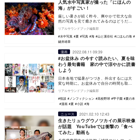
人気水中写真家が撮った「にほんの
海」がすごい！
厳しい暑さが続く昨今、爽やかで壮大な自
然の写真を見て癒されてみるのはどうだろ
う。人気テレビ番組「情熱大陸」や「クレ
リアルサウンドブック編集部
イジージャーニ…
水中写真
夏
写真
海
山と溪谷社
にほんの海
鍵井靖章
2022.08.11 09:39
漫画
#お盆休み の今すぐ読みたい、夏を味
わう最旬書籍 家の中で涼やかに読書
しよう
日本各地で猛暑がつづき、外出するには大
変な時期に。お盆休みで自分の時間も取れ
る今、冷房の効いた家の中で涼やかに読書
リアルサウンドブック編集部
をするのはどう…
怪談
ノンフィクション
高校野球
甲子園
夏の本
漫画
夏
小説
海
2021.02.10 12:43
ニュース
生きたリュウグウノツカイの展示映像
が話題 YouTubeでは衝撃の「食べ
てみた」動画も