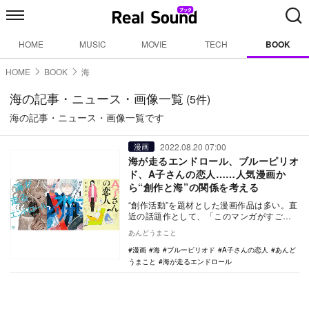
HOME
MUSIC
MOVIE
TECH
BOOK
HOME
BOOK
海
海の記事・ニュース・画像一覧
(5件)
海の記事・ニュース・画像一覧です
2022.08.20 07:00
漫画
海が走るエンドロール、ブルーピリオ
ド、A子さんの恋人……人気漫画か
ら“創作と海”の関係を考える
“創作活動”を題材とした漫画作品は多い。直
近の話題作として、「このマンガがすご
い！ 2022（オンナ編）」第1位に選ばれた
あんどうまこと
『海が…
漫画
海
ブルーピリオド
A子さんの恋人
あんど
うまこと
海が走るエンドロール