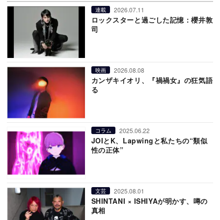
2026.07.11
連載
ロックスターと過ごした記憶：櫻井敦
司
2026.08.08
映画
カンザキイオリ、『禍禍女』の狂気語
る
2025.06.22
コラム
JOIとK、Lapwingと私たちの“類似
性の正体”
2025.08.01
文芸
SHINTANI × ISHIYAが明かす、噂の
真相