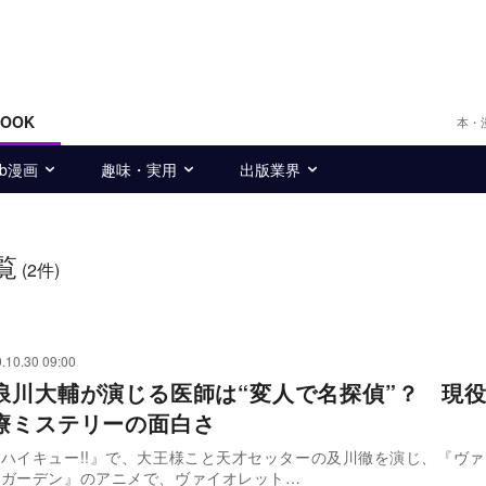
BOOK
本・
eb漫画
趣味・実用
出版業界
覧
(2件)
.10.30 09:00
浪川大輔が演じる医師は“変人で名探偵”？ 現
療ミステリーの面白さ
ハイキュー!!』で、大王様こと天才セッターの及川徹を演じ、『ヴ
ァガーデン』のアニメで、ヴァイオレット…