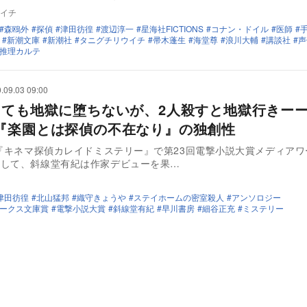
イチ
森鴎外
探偵
津田彷徨
渡辺淳一
星海社FICTIONS
コナン・ドイル
医師
新潮文庫
新潮社
タニグチリウイチ
帚木蓬生
海堂尊
浪川大輔
講談社
声
推理カルテ
.09.03 09:00
しても地獄に堕ちないが、2人殺すと地獄行きー
『楽園とは探偵の不在なり』の独創性
、『キネマ探偵カレイドミステリー』で第23回電撃小説大賞メディア
賞して、斜線堂有紀は作家デビューを果…
津田彷徨
北山猛邦
織守きょうや
ステイホームの密室殺人
アンソロジー
ークス文庫賞
電撃小説大賞
斜線堂有紀
早川書房
細谷正充
ミステリー