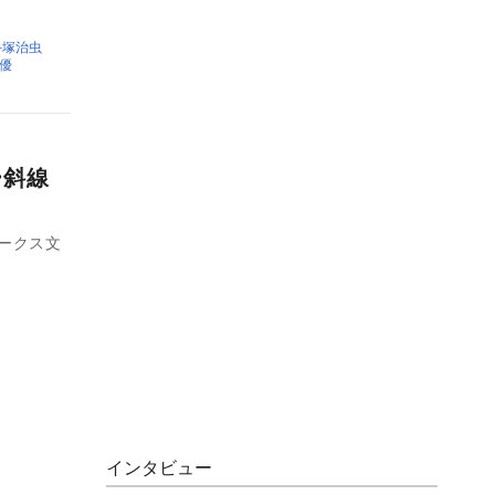
手塚治虫
優
ー斜線
ワークス文
インタビュー