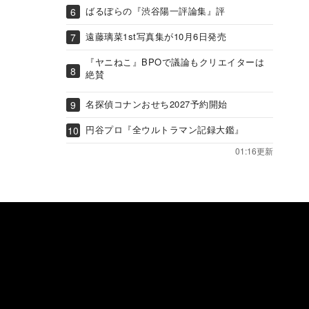
ばるぼらの『渋谷陽一評論集』評
遠藤璃菜1st写真集が10月6日発売
『ヤニねこ』BPOで議論もクリエイターは
絶賛
名探偵コナンおせち2027予約開始
円谷プロ『全ウルトラマン記録大鑑』
01:16更新