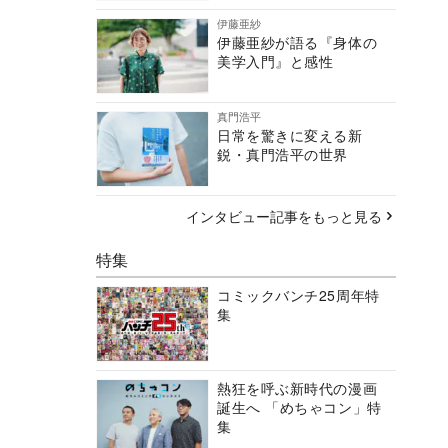
伊藤亜紗
伊藤亜紗が語る『身体の
美学入門』と感性
真門浩平
日常を驚きに変える新
鋭・真門浩平の世界
インタビュー記事をもっと見る
特集
コミックバンチ25周年特
集
熱狂を呼ぶ新時代の漫画
誕生へ 「めちゃコン」特
集