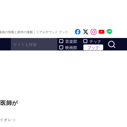
Like on Facebook
Follow on x
Follow on I
Follow o
Follo
漫画の情報と新作の連載｜リアルサウンド ブック
サ
音楽部
テック
映画部
ブック
役医師が
ァイオレッ