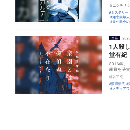
タニグチリウ
ミステリー
知念実希人
天久鷹央の
2020
文芸
1人殺
堂有紀
2016年
庫賞を受
細谷正充
渡辺浩弐
メディアワ