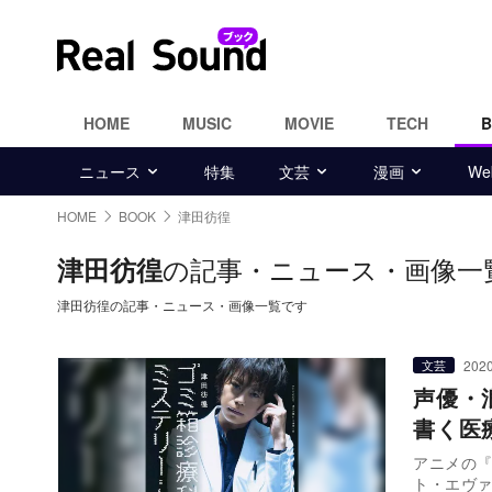
HOME
MUSIC
MOVIE
TECH
ニュース
特集
文芸
漫画
W
HOME
BOOK
津田彷徨
の記事・ニュース・画像一
津田彷徨
津田彷徨の記事・ニュース・画像一覧です
2020
文芸
声優・
書く医
アニメの『
ト・エヴ