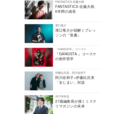
FANTASTICS 佐藤大樹
FANTASTICS 佐藤大樹、
6年間の成長
濱口竜介
濱口竜介が紐解くブレッ
ソンの『覚書』
『GANGSTA.』コースケ
『GANGSTA.』コースケ
の創作哲学
伊藤比呂美、阿川佐和子
阿川佐和子×伊藤比呂美
「女じまい」対談
井戸本幹也
27歳編集長が描くミステ
リマガジンの未来