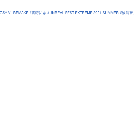
TASY VII REMAKE
真狩祐志
UNREAL FEST EXTREME 2021 SUMMER
波能智