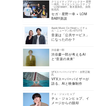
クリエイティブディレクター 星野
一幸氏、サイエンスコレクティブ
「LOM BABY」青木寛和氏、浪岡
拓也氏
セガ・星野一幸 × LOM
BABY鼎談
Apple Music Co-Head レイチェ
ル・ニューマン氏×STUTS
音楽は「公共サービス」
になったのか？
渋谷慶一郎
渋谷慶一郎が考えるAI
と“音楽の未来”
VFXスーパーバイザー・水野正毅
氏
VFXスーパーバイザーが
語る、AIと映像制作
チェ・ジョンヒョプ
チェ・ジョンヒョプ、イ
メージからの脱却