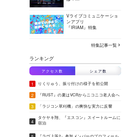
バーチャルシティコンソ
ーシアムの挑戦に迫る
Vライブコミュニケーショ
ンアプリ
『IRIAM』特集
特集記事一覧
ランキング
アクセス数
シェア数
りくりゅう、振り付けの様子を初公開
『RUST』の夏はVCRからニコニコ老人会へ
「ラジコン草刈機」の爽快な実力に反響
タケヤキ翔、『エスコン』スイートルームに
宿泊
『ラヴ上等2』参加メンバーのプロフィール