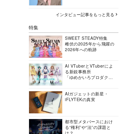
インタビュー記事をもっと見る
特集
SWEET STEADY特集
雌伏の2025年から飛躍の
2026年への軌跡
AI VTuberとVTuberによ
る新鋭事務所
「ゆめかいろプロダクシ
ョン」の挑戦に迫る
AIガジェットの新星・
iFLYTEKの真実
都市型メタバースにおけ
る“権利”や“法”の課題と
は？