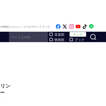
Like on Facebook
Follow on x
Follow on Inst
Follow on Y
Follow on
Follo
メの情報とレビュー｜リアルサウンド テック
サ
音楽部
テック
映画部
ブック
イリン
ー
T