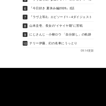
『今日好き 夏休み編2026』2話
『ラヴ上等2』エピソード1～4ダイジェスト
山本圭壱、長女の“イヤイヤ期”に苦戦
にじさんじ・小柳ロウ 「自分探し」の軌跡
テリー伊藤、幻の名車にうっとり
09:14更新