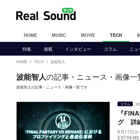
HOME
MUSIC
MOVIE
TECH
特集
連載
インタビュー
コラム
ニュ
HOME
TECH
波能智人
の記事・ニュース・画像一
波能智人
波能智人の記事・ニュース・画像一覧です
20
コラム
『FIN
グ 詳
5月17日
EXTREME