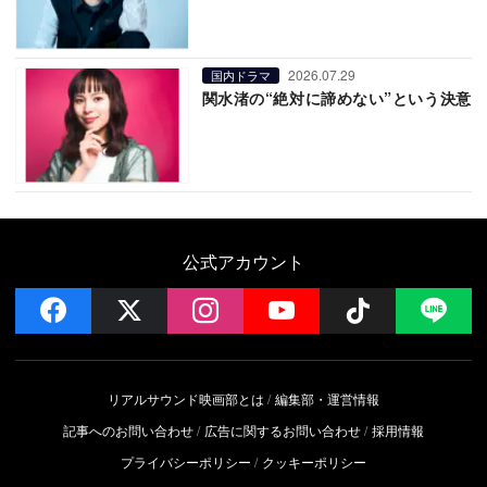
2026.07.29
国内ドラマ
関水渚の“絶対に諦めない”という決意
公式アカウント
facebook
x
instagram
YouTube
Follow on 
LI
リアルサウンド映画部とは
編集部・運営情報
記事へのお問い合わせ
広告に関するお問い合わせ
採用情報
プライバシーポリシー
クッキーポリシー