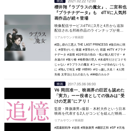
2021.02.22 12:00
映画
櫻井翔『ラプラスの魔女』、二宮和也
『プラチナデータ』も dTVに人気邦
画作品が続々登場
映像配信サービスdTVに3月と4月から追加
配信される邦画作品のラインナップが発表
された。 3月から新たに追加される主なラ
リアルサウンド映画部
イン…
隠し砦の三悪人 THE LAST PRINCESS
陰日向に咲
く
僕等がいた 後篇
僕等がいた 前篇
dTV
プラチ
ナデータ
追憶
22年目の告白 ―私が殺人犯です―
永遠の0
散り椿
検察側の罪人
未成年だけどコドモ
じゃない
ラプラスの魔女
コーヒーが冷めないうち
に
翔んで埼玉
響 -HIBIKI-
引っ越し大名！
人間
失格 太宰治と3人の女たち
神様のカルテ
2017.05.06 06:00
映画
V6 岡田准一、映画界の巨匠も認めた
「実力」ーー役者としての強みは“受
けの芝居”にアリ！
監督・降旗康男×撮影・木村大作という日本
映画を代表する2人がコンビを組んだ映画
『追憶』。本作で主演の刑事・四方篤を演
リアルサウンド映画部
じるのが岡田…
図書館戦争
追憶
降旗康男
磯部正和
SP
天地