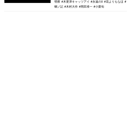
明察
木更津キャッツアイ
永遠の0
花よりもなほ
蜩ノ記
木村大作
岡田准一
小栗旬