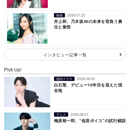
2026.07.22
映画
井上和、乃木坂46の未来を背負う責
任と覚悟
インタビュー記事一覧
Pick Up!
2026.08.02
国内ドラマ
白石聖、デビュー10年目を迎えた現
在地
2026.08.01
アニメ
梅原裕一郎、“低音ボイス”の試行錯誤