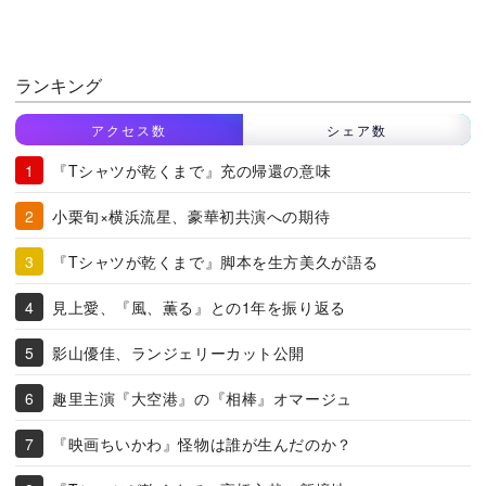
ランキング
アクセス数
シェア数
『Tシャツが乾くまで』充の帰還の意味
小栗旬×横浜流星、豪華初共演への期待
『Tシャツが乾くまで』脚本を生方美久が語る
見上愛、『風、薫る』との1年を振り返る
影山優佳、ランジェリーカット公開
趣里主演『大空港』の『相棒』オマージュ
『映画ちいかわ』怪物は誰が生んだのか？