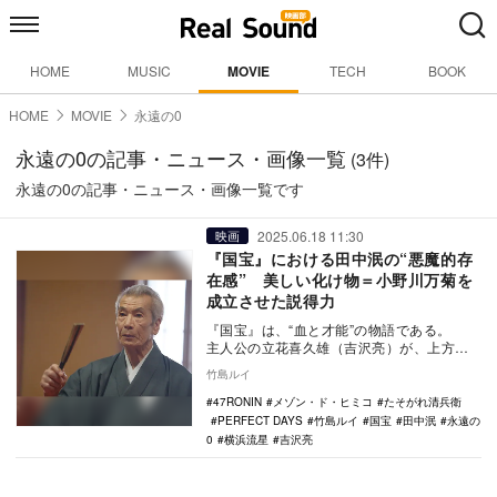
HOME
MUSIC
MOVIE
TECH
BOOK
HOME
MOVIE
永遠の0
永遠の0の記事・ニュース・画像一覧
(3件)
永遠の0の記事・ニュース・画像一覧です
2025.06.18 11:30
映画
『国宝』における田中泯の“悪魔的存
在感” 美しい化け物＝小野川万菊を
成立させた説得力
『国宝』は、“血と才能”の物語である。
主人公の立花喜久雄（吉沢亮）が、上方歌
舞伎界のスター花井半二郎（渡辺謙）に才
竹島ルイ
能を認め…
47RONIN
メゾン・ド・ヒミコ
たそがれ清兵衛
PERFECT DAYS
竹島ルイ
国宝
田中泯
永遠の
0
横浜流星
吉沢亮