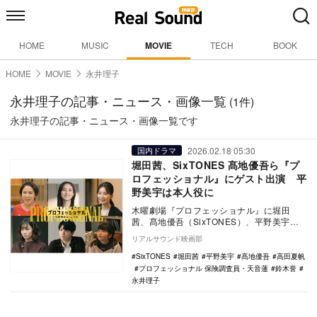
HOME
MUSIC
MOVIE
TECH
BOOK
HOME
MOVIE
永井理子
永井理子の記事・ニュース・画像一覧
(1件)
永井理子の記事・ニュース・画像一覧です
2026.02.18 05:30
国内ドラマ
堀田茜、SixTONES 髙地優吾ら『プ
ロフェッショナル』にゲスト出演 平
野美宇は本人役に
木曜劇場『プロフェッショナル』に堀田
茜、髙地優吾（SixTONES）、平野美宇、
高田夏帆、鈴木誉、永井理子らがゲスト出
リアルサウンド映画部
演する。平…
SixTONES
堀田茜
平野美宇
髙地優吾
高田夏帆
プロフェッショナル 保険調査員・天音蓮
鈴木誉
永井理子