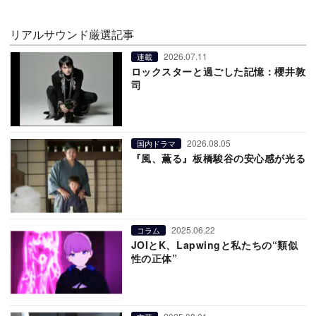
リアルサウンド厳選記事
2026.07.11
連載
ロックスターと過ごした記憶：櫻井敦
司
2026.08.05
国内ドラマ
『風、薫る』板橋駿谷の安心感が光る
2025.06.22
コラム
JOIとK、Lapwingと私たちの“類似
性の正体”