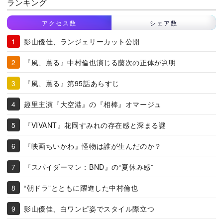
ランキング
アクセス数
シェア数
影山優佳、ランジェリーカット公開
『風、薫る』中村倫也演じる藤次の正体が判明
『風、薫る』第95話あらすじ
趣里主演『大空港』の『相棒』オマージュ
『VIVANT』花岡すみれの存在感と深まる謎
『映画ちいかわ』怪物は誰が生んだのか？
『スパイダーマン：BND』の“夏休み感”
“朝ドラ”とともに躍進した中村倫也
影山優佳、白ワンピ姿でスタイル際立つ