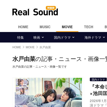
HOME
MUSIC
MOVIE
TECH
特集
映画
国内ドラマ
海外ドラマ
HOME
MOVIE
水戸由菜
の記事・ニュース・画像一
水戸由菜
水戸由菜の記事・ニュース・画像一覧です
国内ドラマ
『本命
×池田
2026年
演ドラマ