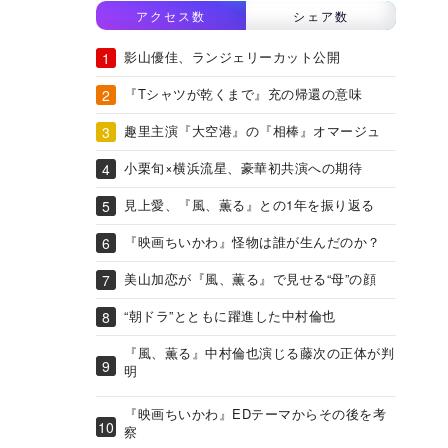
アクセス数
シェア数
影山優佳、ランジェリーカット公開
『Tシャツが乾くまで』充の帰還の意味
趣里主演『大空港』の『相棒』オマージュ
小栗旬×横浜流星、豪華初共演への期待
見上愛、『風、薫る』との1年を振り返る
『映画ちいかわ』怪物は誰が生んだのか？
美山加恋が『風、薫る』で見せる“母”の顔
“朝ドラ”とともに躍進した中村倫也
『風、薫る』中村倫也演じる藤次の正体が判
明
『映画ちいかわ』EDテーマからその後を考
察