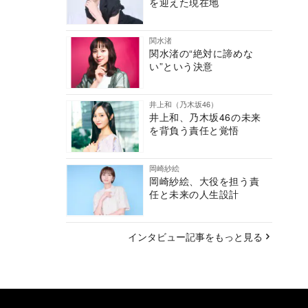
を迎えた現在地
関水渚
関水渚の“絶対に諦めな
い”という決意
井上和（乃木坂46）
井上和、乃木坂46の未来
を背負う責任と覚悟
岡崎紗絵
岡崎紗絵、大役を担う責
任と未来の人生設計
インタビュー記事をもっと見る