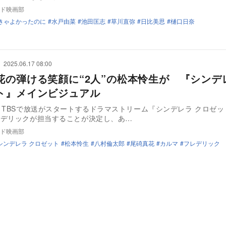
ド映画部
きゃよかったのに
水戸由菜
池田匡志
草川直弥
日比美思
樋口日奈
2025.06.17 08:00
花の弾ける笑顔に“2人”の松本怜生が 『シンデ
ト』メインビジュアル
りTBSで放送がスタートするドラマストリーム『シンデレラ クロゼッ
レデリックが担当することが決定し、あ…
ド映画部
シンデレラ クロゼット
松本怜生
八村倫太郎
尾碕真花
カルマ
フレデリック