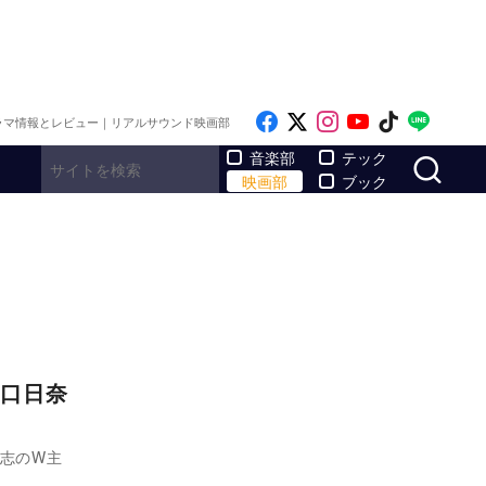
Like on Facebook
Follow on x
Follow on Inst
Follow on Y
Follow on
Follo
ラマ情報とレビュー｜リアルサウンド映画部
サ
音楽部
テック
映画部
ブック
口日奈
匡志のW主