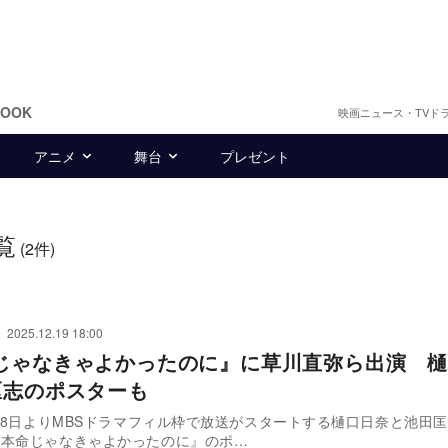
BOOK
映画ニュース・TVド
アニメ
舞台
プレゼント
覧
(2件)
2025.12.19 18:00
じゃなきゃよかったのに』に草川直弥ら出演 樋
匡志のポスターも
1月8日よりMBSドラマフィル枠で放送がスタートする樋口日奈と池田
『本命じゃなきゃよかったのに』のポ…