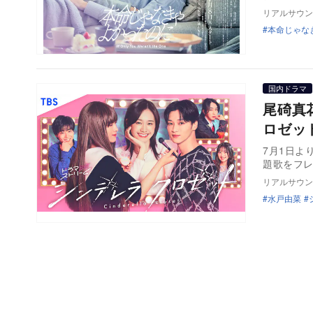
リアルサウン
本命じゃな
国内ドラマ
尾碕真
ロゼッ
7月1日よ
題歌をフ
リアルサウン
水戸由菜