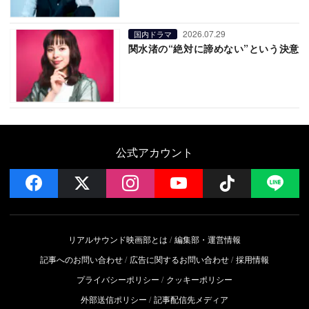
2026.07.29
国内ドラマ
関水渚の“絶対に諦めない”という決意
公式アカウント
facebook
x
instagram
YouTube
Follow on 
LI
リアルサウンド映画部とは
編集部・運営情報
記事へのお問い合わせ
広告に関するお問い合わせ
採用情報
プライバシーポリシー
クッキーポリシー
外部送信ポリシー
記事配信先メディア