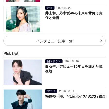
2026.07.22
映画
井上和、乃木坂46の未来を背負う責
任と覚悟
インタビュー記事一覧
Pick Up!
2026.08.02
国内ドラマ
白石聖、デビュー10年目を迎えた現
在地
2026.08.01
アニメ
梅原裕一郎、“低音ボイス”の試行錯誤