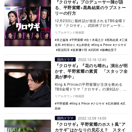
『クロサギ』プロデューサー陣が語
る、平野紫耀×黒島結菜のラブストー
リーの行方
12月23日に最終話が放送されるTBS金曜ド
ラマ『クロサギ』。武田梓プロデューサー
と那須田淳プロデューサーのコメントが到
リアルサウンド映画部
着した。…
井之脇海
平野紫耀
佐々木蔵之介
黒島結菜
三浦
友和
中村ゆり
山本耕史
King & Prince
クロサギ
那須田淳
坂東彌十郎
武田梓
篠﨑絵里子
2022.12.16 12:40
国内ドラマ
『クロサギ』『花のち晴れ』演出が明
かす、平野紫耀の素質 「スタッフ全
員が夢中」
King & Princeの平野紫耀が主演を務める
TBS金曜ドラマ『クロサギ』の第9話が、12
月16日22時より放送され…
リアルサウンド映画部
平野紫耀
King & Prince
クロサギ
石井康晴
武
田梓
2022.12.09 14:00
国内ドラマ
『クロサギ』平野紫耀のホスト風“ア
カサギ”はかなりの見応え？ スタイ