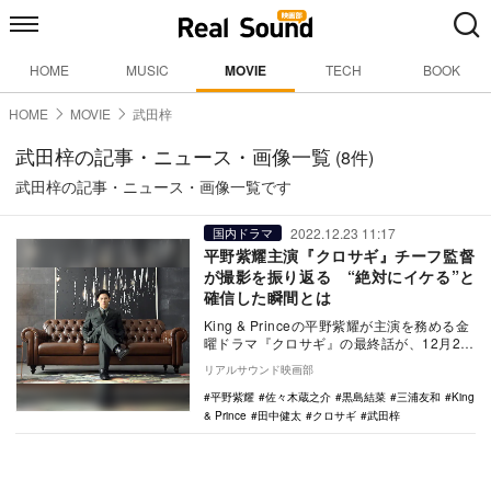
HOME
MUSIC
MOVIE
TECH
BOOK
HOME
MOVIE
武田梓
武田梓の記事・ニュース・画像一覧
(8件)
武田梓の記事・ニュース・画像一覧です
2022.12.23 11:17
国内ドラマ
平野紫耀主演『クロサギ』チーフ監督
が撮影を振り返る “絶対にイケる”と
確信した瞬間とは
King & Princeの平野紫耀が主演を務める金
曜ドラマ『クロサギ』の最終話が、12月23
日22時よりTBS系で放送…
リアルサウンド映画部
平野紫耀
佐々木蔵之介
黒島結菜
三浦友和
King
& Prince
田中健太
クロサギ
武田梓