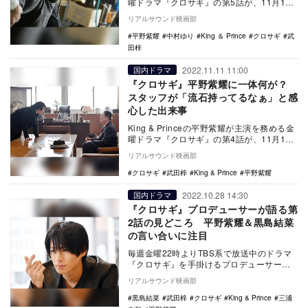
曜ドラマ『クロサギ』の第5話が、11月18
日にTBS系で放送される。…
リアルサウンド映画部
平野紫耀
中村ゆり
King ＆ Prince
クロサギ
武
田梓
2022.11.11 11:00
国内ドラマ
『クロサギ』平野紫耀に一体何が？
スタッフが「流石持ってるなぁ」と感
心した出来事
King & Princeの平野紫耀が主演を務める金
曜ドラマ『クロサギ』の第4話が、11月11
日にTBS系で放送される。…
リアルサウンド映画部
クロサギ
武田梓
King & Prince
平野紫耀
2022.10.28 14:30
国内ドラマ
『クロサギ』プロデューサーが語る第
2話の見どころ 平野紫耀＆黒島結菜
の言い合いに注目
毎週金曜22時よりTBS系で放送中のドラマ
『クロサギ』を手掛けるプロデューサー・
武田梓が、第2話の見どころや注目シーンを
リアルサウンド映画部
語った。…
黒島結菜
武田梓
クロサギ
King & Prince
三浦