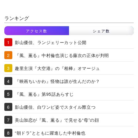
ランキング
アクセス数
シェア数
影山優佳、ランジェリーカット公開
『風、薫る』中村倫也演じる藤次の正体が判明
趣里主演『大空港』の『相棒』オマージュ
『映画ちいかわ』怪物は誰が生んだのか？
『風、薫る』第95話あらすじ
影山優佳、白ワンピ姿でスタイル際立つ
美山加恋が『風、薫る』で見せる“母”の顔
“朝ドラ”とともに躍進した中村倫也