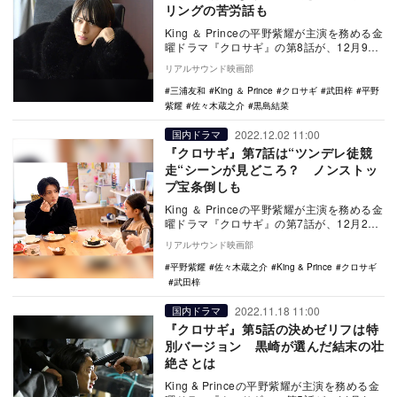
リングの苦労話も
King ＆ Princeの平野紫耀が主演を務める金
曜ドラマ『クロサギ』の第8話が、12月9日
にTBS系で放送される。 …
リアルサウンド映画部
三浦友和
King ＆ Prince
クロサギ
武田梓
平野
紫耀
佐々木蔵之介
黒島結菜
2022.12.02 11:00
国内ドラマ
『クロサギ』第7話は“ツンデレ徒競
走“シーンが見どころ？ ノンストッ
プ宝条倒しも
King ＆ Princeの平野紫耀が主演を務める金
曜ドラマ『クロサギ』の第7話が、12月2日
にTBS系で放送される。 …
リアルサウンド映画部
平野紫耀
佐々木蔵之介
King & Prince
クロサギ
武田梓
2022.11.18 11:00
国内ドラマ
『クロサギ』第5話の決めゼリフは特
別バージョン 黒崎が選んだ結末の壮
絶さとは
King & Princeの平野紫耀が主演を務める金