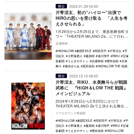
2024.01.29 04:00
舞台
片寄涼太、初の“ハイロー”出演で
HIROの思いを受け取る 「人生を考
えさせられる」
1月29日から2月25日まで、東急歌舞伎町タ
ワー「THEATER MILANO-Za」にて行われ
る戦国時代活劇『HIGH&…
浜瀬将樹
HiGH&LOW
劇団EXILE
阿部亮平
片寄涼太
平
沼紀久
小野塚勇人
藤原樹
浦川翔平
RIKU
宝塚
歌劇団
うえきやサトシ
浜瀬将樹
櫻井佑樹
水美
舞斗
瀬央ゆりあ
冨田昌則
HiGH&LOW THE 戦国
2023.12.15 08:00
舞台
片寄涼太、RIKU、水美舞斗らが戦国
武将に 『HiGH＆LOW THE 戦国』
メインビジュアル
2024年1月29日から2月25日にかけて
THEATER MILANO-Zaで上演される舞台、
戦国時代活劇『HiGH＆LOW T…
リアルサウンド映画部
HiGH＆LOW
劇団EXILE
阿部亮平
片寄涼太
平
沼紀久
小野塚勇人
藤原樹
浦川翔平
RIKU
宝塚
歌劇団
うえきやサトシ
櫻井佑樹
HiGH＆LOW