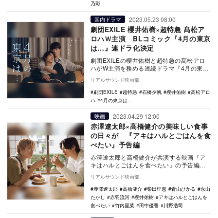
乃彩
2023.05.23 08:00
国内ドラマ
劇団EXILE 櫻井佑樹×超特急 髙松ア
ロハＷ主演 BLコミック『4月の東京
は…』連ドラ化決定
劇団EXILEの櫻井佑樹と超特急の髙松アロ
ハがW主演を務める連続ドラマ『4月の東京
は…』が、6月15日よりMBSのドラマシャ
リアルサウンド映画部
ワー…
劇団EXILE
超特急
石橋夕帆
櫻井佑樹
髙松アロ
ハ
4月の東京は…
2023.04.29 12:00
映画
赤澤遼太郎×高橋健介の美味しい食事
の日々が 『アキはハルとごはんを食
べたい』予告編
赤澤遼太郎と高橋健介が共演する映画『ア
キはハルとごはんを食べたい』の予告編と
場面写真が公開された。 本作は、たじま
リアルサウンド映画部
ことによる…
赤澤遼太郎
高橋健介
柴田理恵
青山ひかる
永山
たかし
赤羽流河
櫻井佑樹
アキはハルとごはんを
食べたい
竹内星菜
田中優香
川野浩司