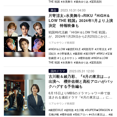
THE 戦国
水美舞斗
瀬央ゆりあ
冨田昌則
2023.10.31 04:00
舞台
片寄涼太×水美舞斗×RIKU『HiGH＆
LOW THE 戦国』2024年1月より上演
決定 特報映像も
戦国時代活劇『HiGH＆LOW THE 戦国』
が、2024年1月29日から2月25日にかけて
THEATER MILANO-Zaで…
リアルサウンド映画部
HiGH＆LOW
劇団EXILE
阿部亮平
片寄涼太
平
沼紀久
小野塚勇人
藤原樹
浦川翔平
RIKU
宝塚
歌劇団
うえきやサトシ
櫻井佑樹
HiGH＆LOW
THE 戦国
水美舞斗
瀬央ゆりあ
冨田昌則
2023.05.31 12:00
国内ドラマ
古川毅＆綾乃彩、『4月の東京は…』
出演へ 櫻井佑樹と髙松アロハがバッ
クハグする予告編も
6月15日よりMBSのドラマシャワー枠で放
送される連続ドラマ『4月の東京は…』に古
川毅（SUPER★DRAGON）と綾乃彩が出
リアルサウンド映画部
演…
劇団EXILE
超特急
古川毅
SUPER★DRAGON
石橋夕帆
櫻井佑樹
髙松アロハ
4月の東京は…
綾