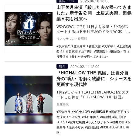
2025.06.10 18:00
国内ドラマ
山下美月主演『殺した夫が帰ってきま
した』新予告公開 土居志央梨、田鍋
梨々花も出演へ
WOWOWにて7月11日より放送・配信がス
タートする山下美月主演のドラマW-30『殺
した夫が帰ってきました』のメインキャス
リアルサウンド映画部
トとし…
萩原利久
笠原秀幸
菅原大吉
大塚寧々
土居志央
梨
川西賢志郎
山下美月
望海風斗
田鍋梨々花
櫻井佑樹
殺した夫が帰ってきました
2024.02.11 12:00
舞台
『HiGH&LOW THE 戦国』は自分自
身の“呪い”を解く物語に シリーズを
更新する現代性
1月29日からTHEATER MILANO-Zaでスタ
ートした舞台『HiGH&LOW THE 戦国』。
舞台は『HiGH&…
西森路代
西森路代
HiGH&LOW
劇団EXILE
阿部亮平
片
寄涼太
平沼紀久
小野塚勇人
藤原樹
浦川翔平
RIKU
宝塚歌劇団
うえきやサトシ
櫻井佑樹
水
美舞斗
瀬央ゆりあ
冨田昌則
HiGH&LOW THE 戦
国