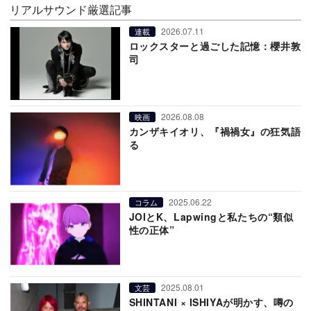
リアルサウンド厳選記事
2026.07.11
連載
ロックスターと過ごした記憶：櫻井敦
司
2026.08.08
映画
カンザキイオリ、『禍禍女』の狂気語
る
2025.06.22
コラム
JOIとK、Lapwingと私たちの“類似
性の正体”
2025.08.01
文芸
SHINTANI × ISHIYAが明かす、噂の