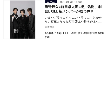
2023.01.31 18:00
コラム
塩野瑛久×前田拳太郎×櫻井佑樹、劇
団EXILE新メンバーが放つ輝き
いまやプライムタイムのドラマにも欠かせ
ない存在となった町田啓太や鈴木伸之など
が所属する劇団EXILE。長らく9人で活動し
西森路代
ていたが…
西森路代
劇団EXILE
塩野瑛久
前田拳太郎
櫻井
佑樹