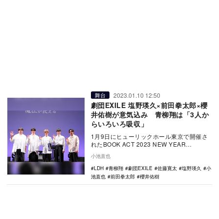
2023.01.10 12:50
舞台
劇団EXILE 塩野瑛久×前田拳太郎×櫻
井佑樹が意気込み 青柳翔は「3人か
らいろいろ吸収」
1月9日にヒューリックホール東京で開催さ
れたBOOK ACT 2023 NEW YEAR
SPECIAL 『僕らは人生で一回だけ…
小池直也
LDH
青柳翔
劇団EXILE
佐藤寛太
塩野瑛久
小
池直也
前田拳太郎
櫻井佑樹