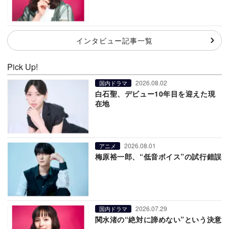
インタビュー記事一覧
Pick Up!
2026.08.02
国内ドラマ
白石聖、デビュー10年目を迎えた現
在地
2026.08.01
アニメ
梅原裕一郎、“低音ボイス”の試行錯誤
2026.07.29
国内ドラマ
関水渚の“絶対に諦めない”という決意