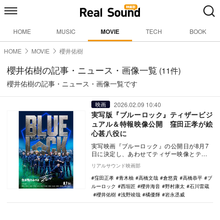
HOME
MUSIC
MOVIE
TECH
BOOK
HOME
MOVIE
櫻井佑樹
櫻井佑樹の記事・ニュース・画像一覧
(11件)
櫻井佑樹の記事・ニュース・画像一覧です
2026.02.09 10:40
映画
実写版『ブルーロック』ティザービジ
ュアル＆特報映像公開 窪田正孝が絵
心甚八役に
実写映画『ブルーロック』の公開日が8月7
日に決定し、あわせてティザー映像とティ
ザービジュアルが公開。また窪田正孝が絵
リアルサウンド映画部
心甚八役で出…
窪田正孝
青木柚
高橋文哉
倉悠貴
高橋恭平
ブ
ルーロック
西垣匠
櫻井海音
野村康太
石川雷蔵
櫻井佑樹
浅野竣哉
橘優輝
岩永丞威