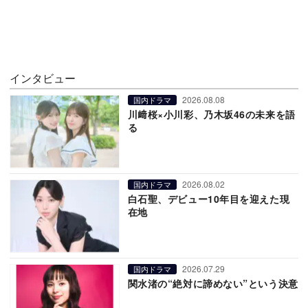
インタビュー
2026.08.08
国内ドラマ
川﨑桜×小川彩、乃木坂46の未来を語
る
2026.08.02
国内ドラマ
白石聖、デビュー10年目を迎えた現
在地
2026.07.29
国内ドラマ
関水渚の“絶対に諦めない”という決意