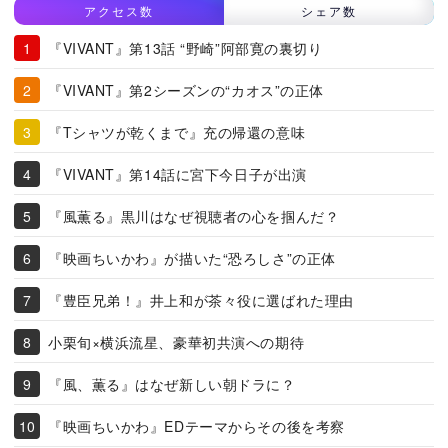
アクセス数
シェア数
『VIVANT』第13話 “野崎”阿部寛の裏切り
『VIVANT』第2シーズンの“カオス”の正体
『Tシャツが乾くまで』充の帰還の意味
『VIVANT』第14話に宮下今日子が出演
『風薫る』黒川はなぜ視聴者の心を掴んだ？
『映画ちいかわ』が描いた“恐ろしさ”の正体
『豊臣兄弟！』井上和が茶々役に選ばれた理由
小栗旬×横浜流星、豪華初共演への期待
『風、薫る』はなぜ新しい朝ドラに？
『映画ちいかわ』EDテーマからその後を考察