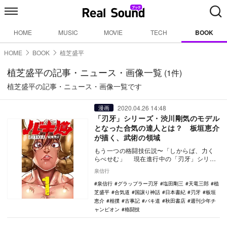
HOME
MUSIC
MOVIE
TECH
BOOK
HOME
BOOK
植芝盛平
植芝盛平の記事・ニュース・画像一覧
(1件)
植芝盛平の記事・ニュース・画像一覧です
2020.04.26 14:48
漫画
「刃牙」シリーズ・渋川剛気のモデル
となった合気の達人とは？ 板垣恵介
が描く、武術の領域
もう一つの格闘技伝説〜「しからば、力く
らべせむ」 現在進行中の「刃牙」シリー
ズ最新作・『バキ道』は、『日本書紀』に
泉信行
記された「…
泉信行
グラップラー刃牙
塩田剛三
天竜三郎
植
芝盛平
合気道
国譲り神話
日本書紀
刃牙
板垣
恵介
相撲
古事記
バキ道
秋田書店
週刊少年チ
ャンピオン
格闘技