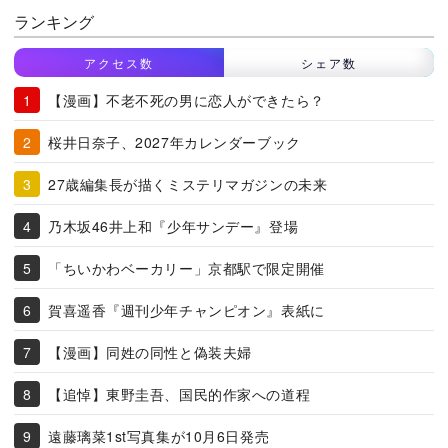
ランキング
アクセス数
シェア数
【漫画】不老不死の男に恋人ができたら？
桜井日奈子、2027年カレンダーブック
27歳編集長が描くミステリマガジンの未来
乃木坂46井上和『少年サンデー』登場
「ちいかわベーカリー」京都駅で限定開催
賀喜遥香『週刊少年チャンピオン』表紙に
【漫画】同姓の同性と偽装夫婦
【追悼】東野圭吾、国民的作家への道程
遠藤璃菜1st写真集が10月6日発売