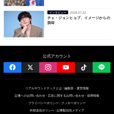
2026.07.22
インタビュー
チェ・ジョンヒョプ、イメージからの
脱却
公式アカウント
facebook
x
instagram
YouTube
Follow on 
LI
リアルサウンドテックとは
編集部・運営情報
記事へのお問い合わせ
広告に関するお問い合わせ
採用情報
プライバシーポリシー
クッキーポリシー
外部送信ポリシー
記事配信先メディア