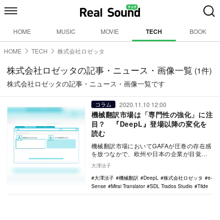
HOME
MUSIC
MOVIE
TECH
BOOK
HOME
TECH
株式会社ロゼッタ
株式会社ロゼッタの記事・ニュース・画像一覧
(1件)
株式会社ロゼッタの記事・ニュース・画像一覧です
2020.11.10 12:00
コラム
機械翻訳市場は「専門性の強化」に注
目？ 『DeepL』登場以降の変化を
読む
機械翻訳市場においてGAFAが圧巻の存在感
を放つなかで、欧州や日本の企業が目覚ま
しい躍進を見せている。 機械翻訳領域で
大澤法子
急成長…
大澤法子
機械翻訳
DeepL
株式会社ロゼッタ
e-
Sense
Mirai Translator
SDL Trados Studio
Tilde