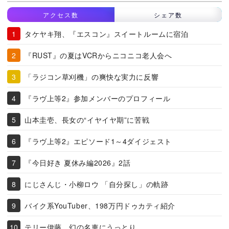
アクセス数
シェア数
タケヤキ翔、『エスコン』スイートルームに宿泊
『RUST』の夏はVCRからニコニコ老人会へ
「ラジコン草刈機」の爽快な実力に反響
『ラヴ上等2』参加メンバーのプロフィール
山本圭壱、長女の“イヤイヤ期”に苦戦
『ラヴ上等2』エピソード1～4ダイジェスト
『今日好き 夏休み編2026』2話
にじさんじ・小柳ロウ 「自分探し」の軌跡
バイク系YouTuber、198万円ドゥカティ紹介
テリー伊藤、幻の名車にうっとり