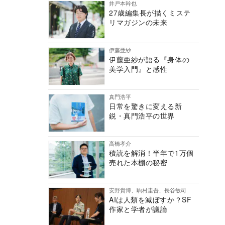
井戸本幹也
27歳編集長が描くミステ
リマガジンの未来
伊藤亜紗
伊藤亜紗が語る『身体の
美学入門』と感性
真門浩平
日常を驚きに変える新
鋭・真門浩平の世界
高橋孝介
積読を解消！半年で1万個
売れた本棚の秘密
安野貴博、駒村圭吾、長谷敏司
AIは人類を滅ぼすか？SF
作家と学者が議論