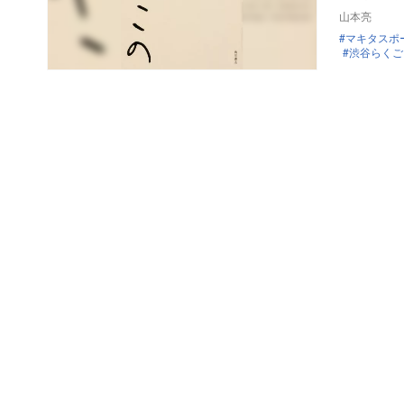
山本亮
マキタスポ
渋谷らくご