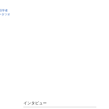
語学者
ータツオ
インタビュー