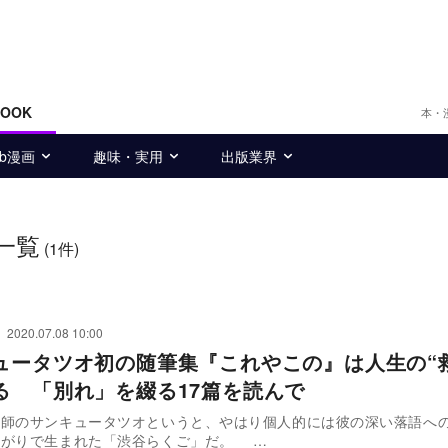
BOOK
本・
eb漫画
趣味・実用
出版業界
一覧
(1件)
2020.07.08 10:00
ュータツオ初の随筆集『これやこの』は人生の“
る 「別れ」を綴る17篇を読んで
才師のサンキュータツオというと、やはり個人的には彼の深い落語へ
繋がりで生まれた「渋谷らくご」だ。 …