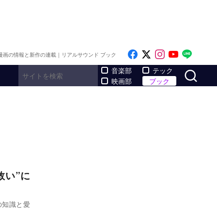
Like on Facebook
Follow on x
Follow on I
Follow o
Follo
漫画の情報と新作の連載｜リアルサウンド ブック
サ
音楽部
テック
映画部
ブック
救い”に
の知識と愛