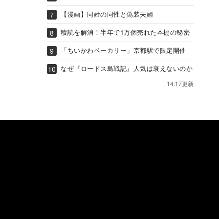
【漫画】同姓の同性と偽装夫婦
積読を解消！半年で1万個売れた本棚の秘密
「ちいかわベーカリー」京都駅で限定開催
なぜ『ロードス島戦記』人気は衰えないのか
14:17更新