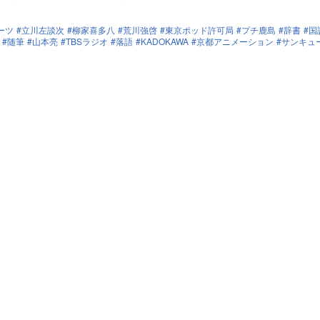
ーツ
立川左談次
柳家喜多八
荒川強啓
東京ポッド許可局
プチ鹿島
辞書
国
随筆
山本亮
TBSラジオ
落語
KADOKAWA
京都アニメーション
サンキュ