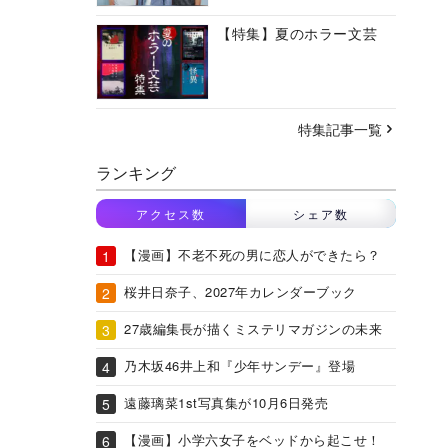
【特集】夏のホラー文芸
特集記事一覧
ランキング
アクセス数
シェア数
【漫画】不老不死の男に恋人ができたら？
桜井日奈子、2027年カレンダーブック
27歳編集長が描くミステリマガジンの未来
乃木坂46井上和『少年サンデー』登場
遠藤璃菜1st写真集が10月6日発売
【漫画】小学六女子をベッドから起こせ！