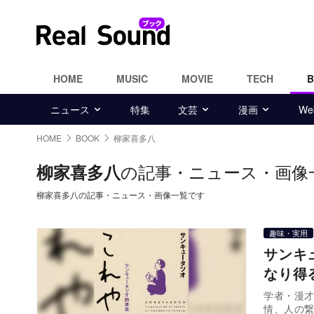
HOME
MUSIC
MOVIE
TECH
ニュース
特集
文芸
漫画
W
HOME
BOOK
柳家喜多八
の記事・ニュース・画像
柳家喜多八
柳家喜多八の記事・ニュース・画像一覧です
趣味・実用
サンキ
なり得
学者・漫
情、人の