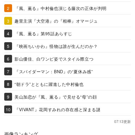
『風、薫る』中村倫也演じる藤次の正体が判明
趣里主演『大空港』の『相棒』オマージュ
『風、薫る』第95話あらすじ
『映画ちいかわ』怪物は誰が生んだのか？
影山優佳、白ワンピ姿でスタイル際立つ
『スパイダーマン：BND』の“夏休み感”
“朝ドラ”とともに躍進した中村倫也
美山加恋が『風、薫る』で見せる“母”の顔
『VIVANT』花岡すみれの存在感と深まる謎
07:13更新
画像ランキング