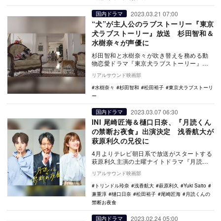
2023.03.21 07:00
国内ドラマ
“犬”が主人公のラブストーリー『東京
犬ラブストーリー』放送 杉田智和＆
水樹奈々が声優に
杉田智和と水樹奈々が吹き替えを務める動
物恋愛ドラマ『東京犬ラブストーリー』
（読み：とうきょうわんらぶすとーりー）
リアルサウンド映画部
が、フジテレビに…
水樹奈々
杉田智和
松田裕子
東京犬ラブストーリ
ー
2023.03.07 06:30
国内ドラマ
INI 尾崎匠海＆樋口日奈、『月読くん
の禁断お夜食』出演決定 浅香航大が
萩原利久の兄役に
4月よりテレビ朝日系で放送がスタートする
萩原利久主演の土曜ナイトドラマ『月読く
んの禁断お夜食』に、浅香航大、尾崎匠
リアルサウンド映画部
海、樋口日奈が…
トリンドル玲奈
浅香航大
萩原利久
Yuki Saito
兼重淳
樋口日奈
松田裕子
尾崎匠海
月読くんの
禁断お夜食
2023.02.24 05:00
国内ドラマ