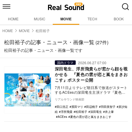
HOME
MUSIC
MOVIE
TECH
BOOK
HOME
MOVIE
松田裕子
松田裕子の記事・ニュース・画像一覧
(27件)
松田裕子の記事・ニュース・画像一覧です
2026.06.27 07:00
国内ドラマ
深田竜生、浮所飛貴らが窓から顔を覗
かせる 『夏色の雲が恋と嵐をまきお
こす』ポスター公開
7月11日よりテレビ朝日系で放送がスタート
するACEesの深田竜生主演ドラマ『夏色の
雲が恋と嵐をまきおこす』のポスタービジ
リアルサウンド映画部
ュアル…
田口浩正
濱田マリ
田辺桃子
羽田美智子
原沙知
絵
浮所飛貴
松田裕子
深田竜生
井上肇
ACEes
夏色の雲が恋と嵐をまきおこす