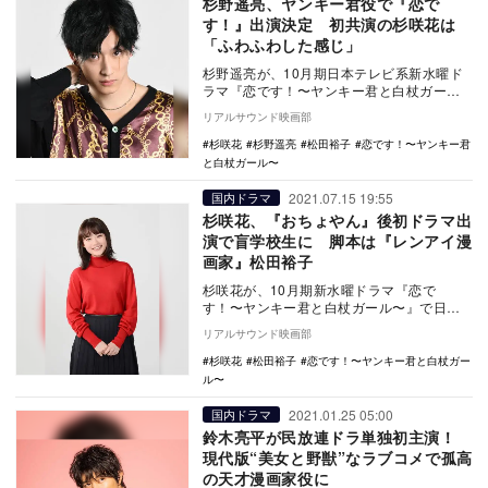
杉野遥亮、ヤンキー君役で『恋で
す！』出演決定 初共演の杉咲花は
「ふわふわした感じ」
杉野遥亮が、10月期日本テレビ系新水曜ド
ラマ『恋です！〜ヤンキー君と白杖ガー
ル〜』に出演することが決定した。 …
リアルサウンド映画部
杉咲花
杉野遥亮
松田裕子
恋です！〜ヤンキー君
と白杖ガール〜
2021.07.15 19:55
国内ドラマ
杉咲花、『おちょやん』後初ドラマ出
演で盲学校生に 脚本は『レンアイ漫
画家』松田裕子
杉咲花が、10月期新水曜ドラマ『恋で
す！〜ヤンキー君と白杖ガール〜』で日本
テレビ系ドラマ初主演を務める。 We…
リアルサウンド映画部
杉咲花
松田裕子
恋です！〜ヤンキー君と白杖ガー
ル〜
2021.01.25 05:00
国内ドラマ
鈴木亮平が民放連ドラ単独初主演！
現代版“美女と野獣”なラブコメで孤高
の天才漫画家役に