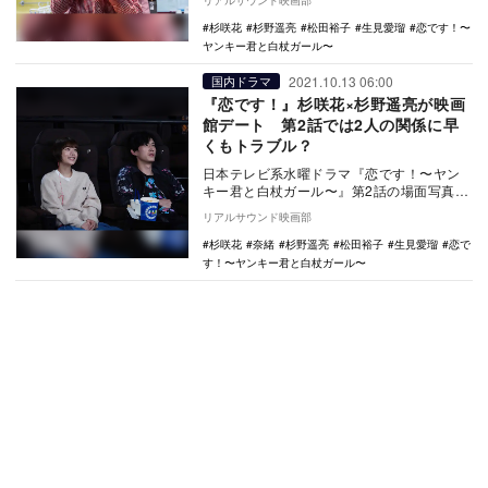
リアルサウンド映画部
ール』（…
杉咲花
杉野遥亮
松田裕子
生見愛瑠
恋です！〜
ヤンキー君と白杖ガール〜
2021.10.13 06:00
国内ドラマ
『恋です！』杉咲花×杉野遥亮が映画
館デート 第2話では2人の関係に早
くもトラブル？
日本テレビ系水曜ドラマ『恋です！〜ヤン
キー君と白杖ガール〜』第2話の場面写真が
公開された。 漫画『ヤンキー君と白杖ガ
リアルサウンド映画部
ール』（…
杉咲花
奈緒
杉野遥亮
松田裕子
生見愛瑠
恋で
す！〜ヤンキー君と白杖ガール〜