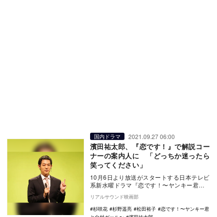
2021.09.27 06:00
国内ドラマ
濱田祐太郎、『恋です！』で解説コー
ナーの案内人に 「どっちか迷ったら
笑ってください」
10月6日より放送がスタートする日本テレビ
系新水曜ドラマ『恋です！〜ヤンキー君と
白杖ガール〜』に、濱田祐太郎が出演する
リアルサウンド映画部
ことが決定…
杉咲花
杉野遥亮
松田裕子
恋です！〜ヤンキー君