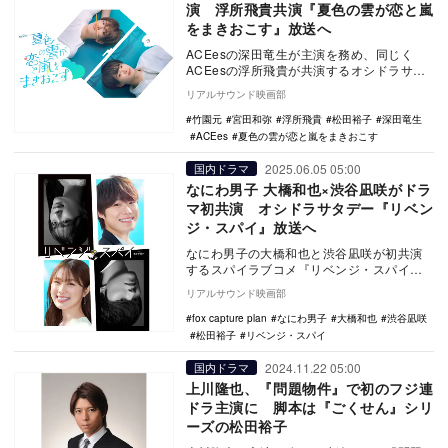
演 浮所飛貴共演『夏色の雲が恋と嵐
をまきおこす』放送へ
ACEesの深田竜生が主演を務め、同じく
ACEesの浮所飛貴が共演するオシドラサタ
デー『夏色の雲が恋と嵐をまきおこす』
リアルサウンド映画部
が、7月1…
竹園元
宮田和弥
浮所飛貴
松田裕子
深田竜生
ACEes
夏色の雲が恋と嵐をまきおこす
2025.06.05 05:00
国内ドラマ
なにわ男子 大橋和也×渋谷凪咲がドラ
マ初共演 オシドラサタデー『リベン
ジ・スパイ』放送へ
なにわ男子の大橋和也と渋谷凪咲が初共演
するスパイラブコメ『リベンジ・スパイ』
が、テレビ朝日系オシドラサタデー役で7月
リアルサウンド映画部
5日から放送…
fox capture plan
なにわ男子
大橋和也
渋谷凪咲
松田裕子
リベンジ・スパイ
2024.11.22 05:00
国内ドラマ
上川隆也、『問題物件』で初のフジ連
ドラ主演に 脚本は『ごくせん』シリ
ーズの松田裕子