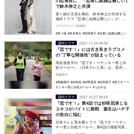
の忍者役に 『忍者に結婚は難しい』
で鈴木伸之と共演
菜々緒が主演を務め、鈴木伸之が共演する
連続ドラマ『忍者に結婚は難しい』が、
2023年1月機のフジテレビ木曜劇場枠で放
リアルサウンド映画部
送されること…
菜々緒
鈴木伸之
松田裕子
忍者に結婚は難しい
2021.11.24 06:00
国内ドラマ
『恋です！』には古き良きラブコメ
の“丁寧な関係性”が詰まっている
現在放送中の『恋です！〜ヤンキー君と白
杖ガール〜』（日本テレビ系）は、原作に
ない『恋です！』という言葉がタイトルに
西森路代
加えられている…
西森路代
杉咲花
杉野遥亮
松田裕子
恋です！〜
ヤンキー君と白杖ガール〜
うおやま
2021.10.27 06:00
国内ドラマ
『恋です！』第4話では杉咲花演じる
ユキコがバイトに挑戦 森生はハチ子
の告白に悩む
日本テレビ系水曜ドラマ『恋です！〜ヤン
キー君と白杖ガール〜』第4話の場面写真が
公開された。 漫画『ヤンキー君と白杖ガ