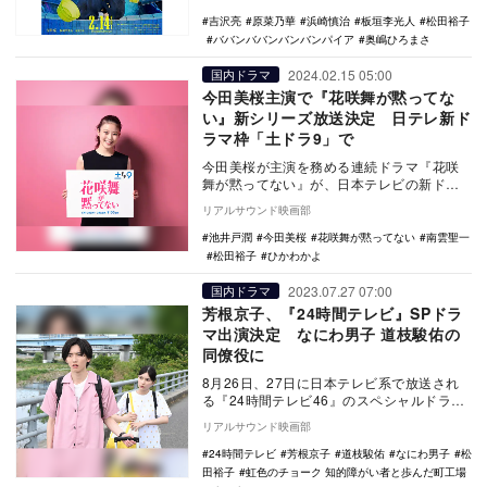
れること…
吉沢亮
原菜乃華
浜崎慎治
板垣李光人
松田裕子
ババンババンバンバンパイア
奥嶋ひろまさ
2024.02.15 05:00
国内ドラマ
今田美桜主演で『花咲舞が黙ってな
い』新シリーズ放送決定 日テレ新ド
ラマ枠「土ドラ9」で
今田美桜が主演を務める連続ドラマ『花咲
舞が黙ってない』が、日本テレビの新ドラ
マ枠「土ドラ9」で4月13日より放送される
リアルサウンド映画部
ことが決定…
池井戸潤
今田美桜
花咲舞が黙ってない
南雲聖一
松田裕子
ひかわかよ
2023.07.27 07:00
国内ドラマ
芳根京子、『24時間テレビ』SPドラ
マ出演決定 なにわ男子 道枝駿佑の
同僚役に
8月26日、27日に日本テレビ系で放送され
る『24時間テレビ46』のスペシャルドラマ
『虹色のチョーク 知的障がい者と歩んだ町
リアルサウンド映画部
工場…
24時間テレビ
芳根京子
道枝駿佑
なにわ男子
松
田裕子
虹色のチョーク 知的障がい者と歩んだ町工場