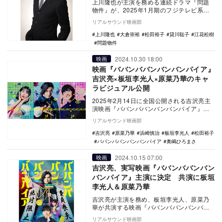
上川隆也が主演を務める連続ドラマ『問題
物件』が、2025年1月期のフジテレビ系水
10ドラマ枠で放送されることが決定した。
リアルサウンド映画部
本…
上川隆也
大倉崇裕
松田裕子
貸川聡子
江花松樹
問題物件
2024.10.30 18:00
映画
映画『ババンババンバンバンパイア』
吉沢亮×板垣李光人×原菜乃華のキャ
ラビジュアル公開
2025年2月14日に全国公開される吉沢亮主
演映画『ババンババンバンバンパイア』の
キャラクタービジュアルが公開された。
リアルサウンド映画部
本作…
吉沢亮
原菜乃華
浜崎慎治
板垣李光人
松田裕子
ババンババンバンバンパイア
奥嶋ひろまさ
2024.10.15 07:00
映画
吉沢亮、実写映画『ババンババンバン
バンパイア』主演に決定 共演に板垣
李光人＆原菜乃華
吉沢亮が主演を務め、板垣李光人、原菜乃
華が共演する映画『ババンババンバンバン
パイア』が、2025年2月14日に全国公開さ
リアルサウンド映画部