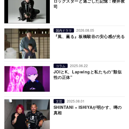
ロックスターと過ごした記憶：櫻井敦
司
2026.08.05
国内ドラマ
『風、薫る』板橋駿谷の安心感が光る
2025.06.22
コラム
JOIとK、Lapwingと私たちの“類似
性の正体”
2025.08.01
文芸
SHINTANI × ISHIYAが明かす、噂の
真相