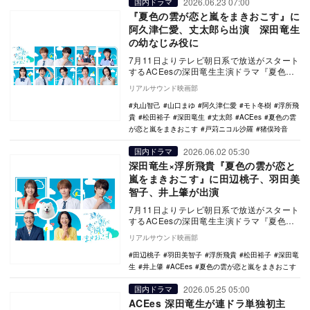
2026.06.23 07:00
国内ドラマ
『夏色の雲が恋と嵐をまきおこす』に
阿久津仁愛、丈太郎ら出演 深田竜生
の幼なじみ役に
7月11日よりテレビ朝日系で放送がスタート
するACEesの深田竜生主演ドラマ『夏色の
雲が恋と嵐をまきおこす』の追加キャスト
リアルサウンド映画部
として…
丸山智己
山口まゆ
阿久津仁愛
モト冬樹
浮所飛
貴
松田裕子
深田竜生
丈太郎
ACEes
夏色の雲
が恋と嵐をまきおこす
戸苅ニコル沙羅
猪俣玲音
2026.06.02 05:30
国内ドラマ
深田竜生×浮所飛貴『夏色の雲が恋と
嵐をまきおこす』に田辺桃子、羽田美
智子、井上肇が出演
7月11日よりテレビ朝日系で放送がスタート
するACEesの深田竜生主演ドラマ『夏色の
雲が恋と嵐をまきおこす』の追加キャスト
リアルサウンド映画部
として…
田辺桃子
羽田美智子
浮所飛貴
松田裕子
深田竜
生
井上肇
ACEes
夏色の雲が恋と嵐をまきおこす
2026.05.25 05:00
国内ドラマ
ACEes 深田竜生が連ドラ単独初主