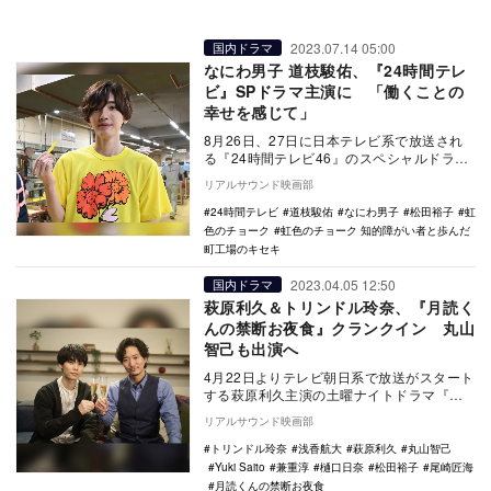
2023.07.14 05:00
国内ドラマ
なにわ男子 道枝駿佑、『24時間テレ
ビ』SPドラマ主演に 「働くことの
幸せを感じて」
8月26日、27日に日本テレビ系で放送され
る『24時間テレビ46』のスペシャルドラマ
『虹色のチョーク 知的障がい者と歩んだ町
リアルサウンド映画部
工場…
24時間テレビ
道枝駿佑
なにわ男子
松田裕子
虹
色のチョーク
虹色のチョーク 知的障がい者と歩んだ
町工場のキセキ
2023.04.05 12:50
国内ドラマ
萩原利久＆トリンドル玲奈、『月読く
んの禁断お夜食』クランクイン 丸山
智己も出演へ
4月22日よりテレビ朝日系で放送がスタート
する萩原利久主演の土曜ナイトドラマ『月
読くんの禁断お夜食』がクランクインを迎
リアルサウンド映画部
え、あわせ…
トリンドル玲奈
浅香航大
萩原利久
丸山智己
Yuki Saito
兼重淳
樋口日奈
松田裕子
尾崎匠海
月読くんの禁断お夜食