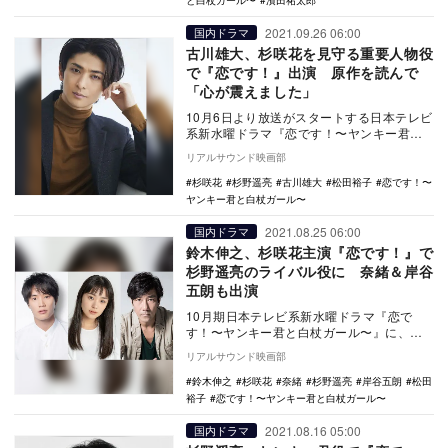
と白杖ガール〜
濱田祐太郎
2021.09.26 06:00
国内ドラマ
古川雄大、杉咲花を見守る重要人物役
で『恋です！』出演 原作を読んで
「心が震えました」
10月6日より放送がスタートする日本テレビ
系新水曜ドラマ『恋です！〜ヤンキー君と
白杖ガール〜』に、古川雄大が出演するこ
リアルサウンド映画部
とが決定し…
杉咲花
杉野遥亮
古川雄大
松田裕子
恋です！〜
ヤンキー君と白杖ガール〜
2021.08.25 06:00
国内ドラマ
鈴木伸之、杉咲花主演『恋です！』で
杉野遥亮のライバル役に 奈緒＆岸谷
五朗も出演
10月期日本テレビ系新水曜ドラマ『恋で
す！〜ヤンキー君と白杖ガール〜』に、鈴
木伸之、奈緒、岸谷五朗が出演することが
リアルサウンド映画部
決定した。 …
鈴木伸之
杉咲花
奈緒
杉野遥亮
岸谷五朗
松田
裕子
恋です！〜ヤンキー君と白杖ガール〜
2021.08.16 05:00
国内ドラマ