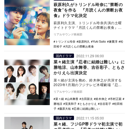
萩原利久がトリンドル玲奈に“禁断の
夜食”を作る 『月読くんの禁断お夜
食』ドラマ化決定
萩原利久主演、トリンドル玲奈共演の土曜
ナイトドラマ『月読くんの禁断お夜食』
が、テレビ朝日系にて4月より放送されるこ
リアルサウンド映画部
とが決定した。…
トリンドル玲奈
萩原利久
Yuki Saito
兼重淳
松
田裕子
月読くんの禁断お夜食
2022.11.29 06:00
国内ドラマ
菜々緒主演『忍者に結婚は難しい』に
勝地涼、山本舞香、吉谷彩子、ともさ
かりえら出演決定
菜々緒が主演を務め、鈴木伸之が共演する
2023年1月期のフジテレビ木曜劇場『忍者
に結婚は難しい』の追加キャストとして、
リアルサウンド映画部
勝地涼、山…
菜々緒
山本舞香
古田新太
鈴木伸之
市村正親
勝地涼
筧美和子
ともさかりえ
吉谷彩子
松田裕
子
藤原大祐
忍者に結婚は難しい
2022.11.15 05:00
国内ドラマ
菜々緒、フジGP帯ドラマ初主演で初