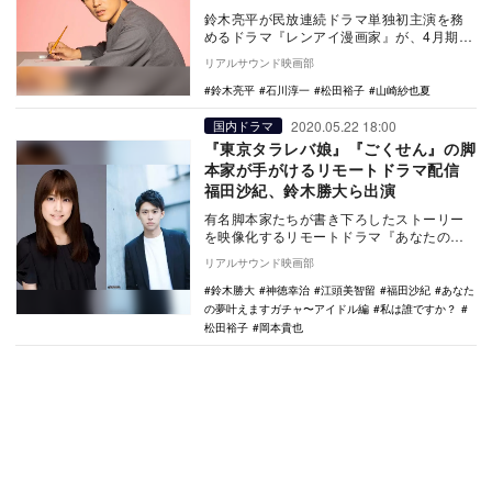
鈴木亮平が民放連続ドラマ単独初主演を務
めるドラマ『レンアイ漫画家』が、4月期の
フジテレビ木曜劇場枠で放送されることが
リアルサウンド映画部
決定した。 …
鈴木亮平
石川淳一
松田裕子
山崎紗也夏
2020.05.22 18:00
国内ドラマ
『東京タラレバ娘』『ごくせん』の脚
本家が手がけるリモートドラマ配信
福田沙紀、鈴木勝大ら出演
有名脚本家たちが書き下ろしたストーリー
を映像化するリモートドラマ『あなたの夢
叶えますガチャ～アイドル編』と『私は誰
リアルサウンド映画部
ですか？』が、…
鈴木勝大
神徳幸治
江頭美智留
福田沙紀
あなた
の夢叶えますガチャ〜アイドル編
私は誰ですか？
松田裕子
岡本貴也