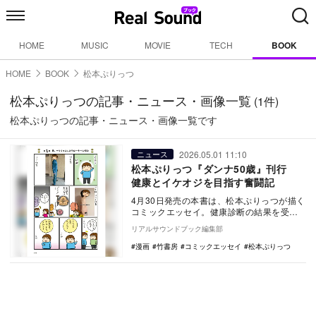
HOME
MUSIC
MOVIE
TECH
BOOK
HOME
BOOK
松本ぷりっつ
松本ぷりっつの記事・ニュース・画像一覧
(1件)
松本ぷりっつの記事・ニュース・画像一覧です
2026.05.01 11:10
ニュース
松本ぷりっつ『ダンナ50歳』刊行
健康とイケオジを目指す奮闘記
4月30日発売の本書は、松本ぷりっつが描く
コミックエッセイ。健康診断の結果を受
け、50歳を迎えた夫が「イケオジ」を目指
リアルサウンドブック編集部
して様々な…
漫画
竹書房
コミックエッセイ
松本ぷりっつ