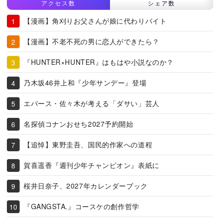
アクセス数
シェア数
【漫画】角刈りお父さんが娘に代わりバイト
【漫画】不老不死の男に恋人ができたら？
『HUNTER×HUNTER』はもはや小説なのか？
乃木坂46井上和『少年サンデー』登場
エバース・佐々木が考える「ダサい」芸人
名探偵コナンおせち2027予約開始
【追悼】東野圭吾、国民的作家への道程
賀喜遥香『週刊少年チャンピオン』表紙に
桜井日奈子、2027年カレンダーブック
『GANGSTA.』コースケの創作哲学