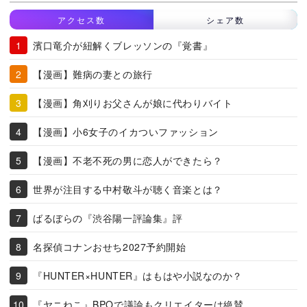
アクセス数
シェア数
濱口竜介が紐解くブレッソンの『覚書』
【漫画】難病の妻との旅行
【漫画】角刈りお父さんが娘に代わりバイト
【漫画】小6女子のイカついファッション
【漫画】不老不死の男に恋人ができたら？
世界が注目する中村敬斗が聴く音楽とは？
ばるぼらの『渋谷陽一評論集』評
名探偵コナンおせち2027予約開始
『HUNTER×HUNTER』はもはや小説なのか？
『ヤニねこ』BPOで議論もクリエイターは絶賛