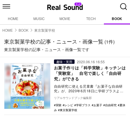
HOME
MUSIC
MOVIE
TECH
BOOK
HOME
BOOK
東京製菓学校
東京製菓学校の記事・ニュース・画像一覧
(1件)
東京製菓学校の記事・ニュース・画像一覧です
2020.06.16 16:55
趣味・実用
お菓子作りは「科学実験」キッチンは
「実験室」 自宅で楽しく「自由研
究」ができる
自由研究に使える児童書『お菓子な自由研
究』が、2020年6月18日に学研プラスより
発売される。 ふんわりふくらんだケー
リアルサウンドブック編集部
キ、ぷ…
実験
レシピ
学研プラス
お菓子
自由研究
夏休
み
東京製菓学校