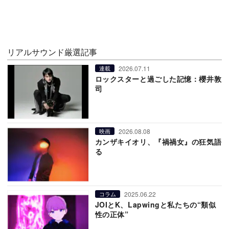
リアルサウンド厳選記事
2026.07.11
連載
ロックスターと過ごした記憶：櫻井敦
司
2026.08.08
映画
カンザキイオリ、『禍禍女』の狂気語
る
2025.06.22
コラム
JOIとK、Lapwingと私たちの“類似
性の正体”