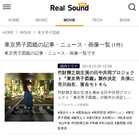
HOME
MUSIC
MOVIE
TECH
BOOK
HOME
MOVIE
東京男子図鑑
東京男子図鑑の記事・ニュース・画像一覧
(1件)
東京男子図鑑の記事・ニュース・画像一覧です
2019.10.05 15:00
国内ドラマ
竹財輝之助主演の日中共同プロジェク
ト『東京男子図鑑』製作決定 共演に
市川由衣、落合モトキら
竹財輝之助が主演を務める日中共同プロジ
ェクト『東京男子図鑑』の製作が決定し、
スペシャル映像が公開された。 本作は、
リアルサウンド映画部
東京カレン…
落合モトキ
愛加あゆ
牧田哲也
田中シェン
東京
男子図鑑
鎌滝えり
瀧川英次
水間ロン
松本佳奈
山中崇
竹財輝之助
早織
市川由衣
森岡龍
花
影香音