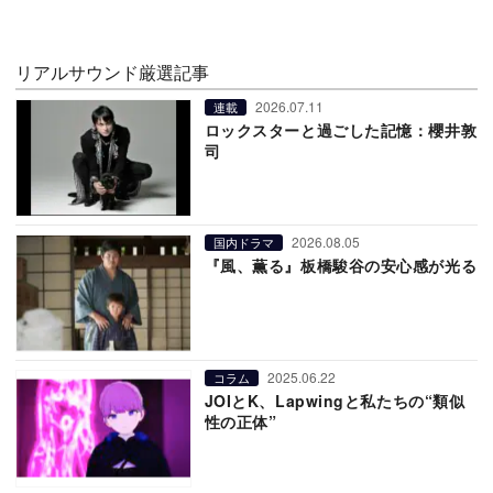
リアルサウンド厳選記事
2026.07.11
連載
ロックスターと過ごした記憶：櫻井敦
司
2026.08.05
国内ドラマ
『風、薫る』板橋駿谷の安心感が光る
2025.06.22
コラム
JOIとK、Lapwingと私たちの“類似
性の正体”