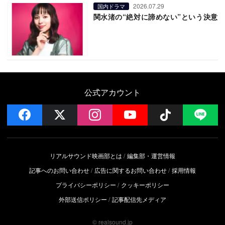
2026.07.29
国内ドラマ
関水渚の“絶対に諦めない”という決意
公式アカウント
facebook
x
instagram
YouTube
Follow on 
LI
リアルサウンド映画部とは
編集部・運営情報
記事へのお問い合わせ
広告に関するお問い合わせ
採用情報
プライバシーポリシー
クッキーポリシー
外部送信ポリシー
記事配信先メディア
© realsound.jp