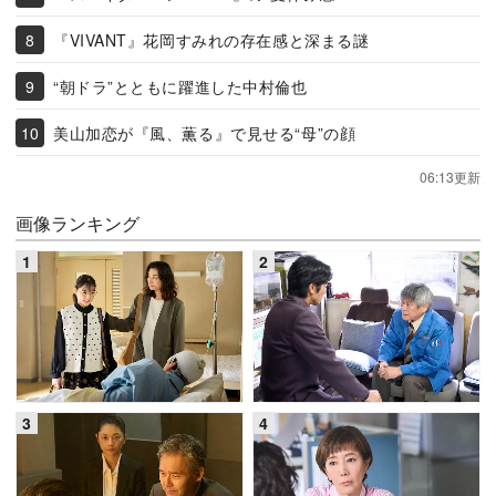
『VIVANT』花岡すみれの存在感と深まる謎
“朝ドラ”とともに躍進した中村倫也
美山加恋が『風、薫る』で見せる“母”の顔
06:13更新
画像ランキング