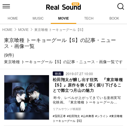
HOME
MUSIC
MOVIE
TECH
BOOK
HOME
MOVIE
東京喰種 トーキョーグール【S】
東京喰種 トーキョーグール【S】の記事・ニュー
ス・画像一覧
(9件)
東京喰種 トーキョーグール【S】の記事・ニュース・画像一覧です
2019.07.27 10:00
映画
松田翔太が醸し出す狂気 『東京喰種
【S】』原作を狭く深く掘り下げるこ
とで際立つ月山の魅力
昨今、レベルが上がってきている漫画実写
化映画。『東京喰種 トーキョーグール
【S】』もそのことを感じさせる1作だっ
リアルサウンド映画部
た。 前作…
窪田正孝
松田翔太
山本舞香
シライシ
東京喰種
トーキョーグール【S】