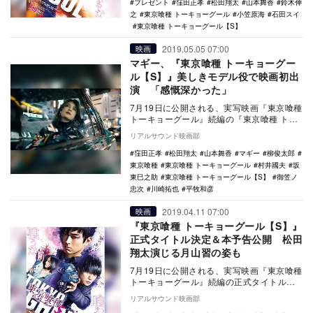
プレゼント
窪田正孝
松田翔太
山本舞香
鈴木伸
之
東京喰種 トーキョーグール
小笠原海
石田スイ
東京喰種 トーキョーグール【S】
2019.05.05 07:00
映画
マギー、『東京喰種 トーキョーグー
ル【S】』美しきモデル役で映画初出
演 「感慨深かった」
7月19日に公開される、実写映画『東京喰種
トーキョーグール』続編の『東京喰種 トー
キョーグール【S】』にマギーが出演するこ
リアルサウンド映画部
とが…
窪田正孝
松田翔太
山本舞香
マギー
柳俊太郎
東京喰種
東京喰種 トーキョーグール
村井國夫
坂
東巳之助
東京喰種 トーキョーグール【S】
御笠ノ
忠次
川崎拓也
平牧和彦
2019.04.11 07:00
映画
『東京喰種 トーキョーグール【S】』
正式タイトル決定＆本予告公開 松田
翔太演じる月山習の姿も
7月19日に公開される、実写映画『東京喰種
トーキョーグール』続編の正式タイトルが
『東京喰種 トーキョーグール【S】』に決
リアルサウンド映画部
定し、…