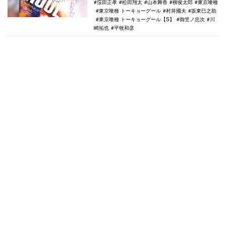
窪田正孝
松田翔太
山本舞香
柳俊太郎
東京喰種
東京喰種 トーキョーグール
村井國夫
坂東巳之助
東京喰種 トーキョーグール【S】
御笠ノ忠次
川
崎拓也
平牧和彦