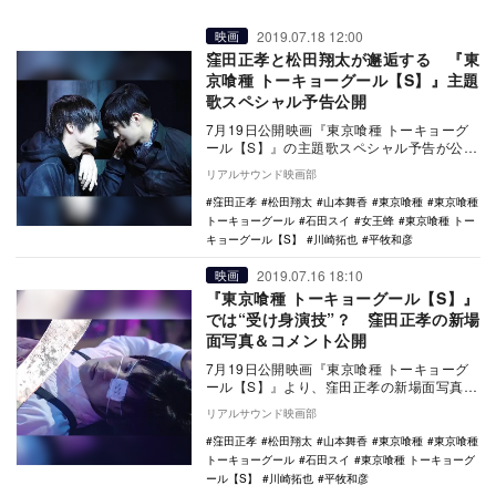
2019.07.18 12:00
映画
窪田正孝と松田翔太が邂逅する 『東
京喰種 トーキョーグール【S】』主題
歌スペシャル予告公開
7月19日公開映画『東京喰種 トーキョーグ
ール【S】』の主題歌スペシャル予告が公開
された。 原作は、2018年7月『東京喰
リアルサウンド映画部
種…
窪田正孝
松田翔太
山本舞香
東京喰種
東京喰種
トーキョーグール
石田スイ
女王蜂
東京喰種 トー
キョーグール【S】
川崎拓也
平牧和彦
2019.07.16 18:10
映画
『東京喰種 トーキョーグール【S】』
では“受け身演技”？ 窪田正孝の新場
面写真＆コメント公開
7月19日公開映画『東京喰種 トーキョーグ
ール【S】』より、窪田正孝の新場面写真と
コメントが公開された。 本作は、全世界
リアルサウンド映画部
累計…
窪田正孝
松田翔太
山本舞香
東京喰種
東京喰種
トーキョーグール
石田スイ
東京喰種 トーキョーグ
ール【S】
川崎拓也
平牧和彦