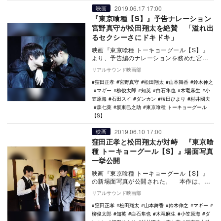
2019.06.17 17:00
映画
『東京喰種【S】』予告ナレーション
宮野真守が松田翔太を絶賛 「溢れ出
るセクシーさにドキドキ」
映画『東京喰種 トーキョーグール【S】』
より、予告編のナレーションを務めた宮野
真守のコメントが公開された。 本作は、
リアルサウンド映画部
2…
窪田正孝
宮野真守
松田翔太
山本舞香
鈴木伸之
マギー
柳俊太郎
知英
白石隼也
木竜麻生
小
笠原海
石田スイ
ダンカン
桜田ひより
村井國夫
森七菜
坂東巳之助
東京喰種 トーキョーグール
【S】
2019.06.10 17:00
映画
窪田正孝と松田翔太が対峙 『東京喰
種 トーキョーグール【S】』場面写真
一挙公開
映画『東京喰種 トーキョーグール【S】』
の新場面写真が公開された。 本作は、
2018年7月に『東京喰種トーキョーグー
リアルサウンド映画部
ル：re…
窪田正孝
松田翔太
山本舞香
鈴木伸之
マギー
柳俊太郎
知英
白石隼也
木竜麻生
小笠原海
ダ