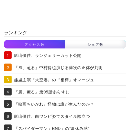
ランキング
アクセス数
シェア数
影山優佳、ランジェリーカット公開
『風、薫る』中村倫也演じる藤次の正体が判明
趣里主演『大空港』の『相棒』オマージュ
『風、薫る』第95話あらすじ
『映画ちいかわ』怪物は誰が生んだのか？
影山優佳、白ワンピ姿でスタイル際立つ
『スパイダーマン：BND』の“夏休み感”