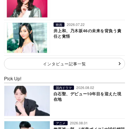
2026.07.22
映画
井上和、乃木坂46の未来を背負う責
任と覚悟
インタビュー記事一覧
Pick Up!
2026.08.02
国内ドラマ
白石聖、デビュー10年目を迎えた現
在地
2026.08.01
アニメ
梅原裕一郎、“低音ボイス”の試行錯誤