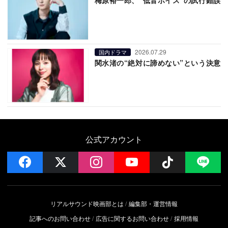
2026.07.29
国内ドラマ
関水渚の“絶対に諦めない”という決意
公式アカウント
facebook
x
instagram
YouTube
Follow on 
LI
リアルサウンド映画部とは
編集部・運営情報
記事へのお問い合わせ
広告に関するお問い合わせ
採用情報