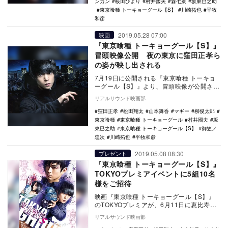
ンカン
桜田ひより
村井國夫
森七菜
坂東巳之助
東京喰種 トーキョーグール【S】
川崎拓也
平牧
和彦
2019.05.28 07:00
映画
『東京喰種 トーキョーグール【S】』
冒頭映像公開 夜の東京に窪田正孝ら
の姿が映し出される
7月19日に公開される『東京喰種 トーキョ
ーグール【S】』より、冒頭映像が公開され
た。 原作は、2018年7月『東京喰種 ト…
リアルサウンド映画部
窪田正孝
松田翔太
山本舞香
マギー
柳俊太郎
東京喰種
東京喰種 トーキョーグール
村井國夫
坂
東巳之助
東京喰種 トーキョーグール【S】
御笠ノ
忠次
川崎拓也
平牧和彦
2019.05.08 08:30
プレゼント
『東京喰種 トーキョーグール【S】』
TOKYOプレミアイベントに5組10名
様をご招待
映画『東京喰種 トーキョーグール【S】』
のTOKYOプレミアが、6月11日に恵比寿
ザ・ガーデンホールにて開催される。
リアルサウンド映画部
石…