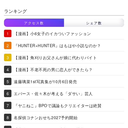
ランキング
アクセス数
シェア数
【漫画】小6女子のイカついファッション
『HUNTER×HUNTER』はもはや小説なのか？
【漫画】角刈りお父さんが娘に代わりバイト
【漫画】不老不死の男に恋人ができたら？
遠藤璃菜1st写真集が10月6日発売
エバース・佐々木が考える「ダサい」芸人
『ヤニねこ』BPOで議論もクリエイターは絶賛
名探偵コナンおせち2027予約開始