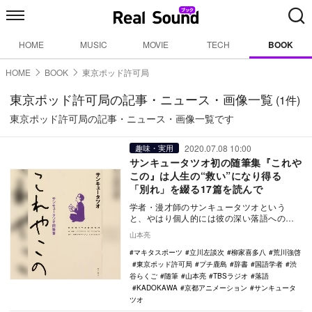
HOME
MUSIC
MOVIE
TECH
BOOK
HOME
BOOK
東京ポッド許可局
東京ポッド許可局の記事・ニュース・画像一覧
(1件)
東京ポッド許可局の記事・ニュース・画像一覧です
2020.07.08 10:00
趣味・実用
サンキュータツオ初の随筆集『これや
この』は人生の“救い”になり得る
「別れ」を綴る17篇を読んで
学者・漫才師のサンキュータツオという
と、やはり個人的には彼の深い落語への知
識と愛情、人の繋がりで生まれた「渋谷ら
山本亮
くご」だ。 …
マキタスポーツ
立川左談次
柳家喜多八
荒川強啓
東京ポッド許可局
プチ鹿島
辞書
国語学者
渋
谷らくご
随筆
山本亮
TBSラジオ
落語
KADOKAWA
京都アニメーション
サンキュータ
ツオ