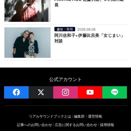
長
2026.08.06
趣味・実用
阿川佐和子×伊藤比呂美「女じまい」
対談
公式アカウント
facebook
x
instagram
YouTube
LIN
リアルサウンドブックとは
編集部・運営情報
記事へのお問い合わせ
広告に関するお問い合わせ
採用情報