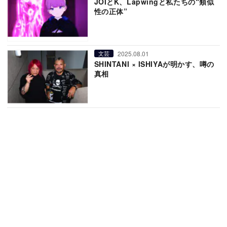
JOIとK、Lapwingと私たちの“類似
性の正体”
2025.08.01
文芸
SHINTANI × ISHIYAが明かす、噂の
真相