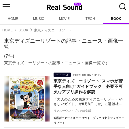
HOME
MUSIC
MOVIE
TECH
BOOK
HOME
BOOK
東京ディズニーリゾート
東京ディズニーリゾートの記事・ニュース・画像一
覧
(7件)
東京ディズニーリゾートの記事・ニュース・画像一覧です
2025.08.06 19:05
ニュース
東京ディズニーリゾート“スマホが苦
手な人向け”ガイドブック 必要不可
欠なアプリ操作を解説
『大人のための東京ディズニーリゾート や
さしいガイド』が8月8日（金）に講談社か
ら発売される。 今回のガイドブックは東
リアルサウンドブック編集部
京…
講談社
ディズニー
ガイドブック
東京ディズニー
リゾート