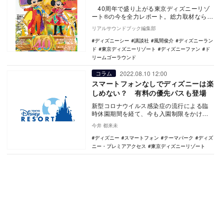
40周年で盛り上がる東京ディズニーリゾ
ート®の今を全力レポート。総力取材ならで
はの迫力と美しい写真満載で届ける「ディ
リアルサウンドブック編集部
ズニー…
ディズニーシー
講談社
風間俊介
ディズニーラン
ド
東京ディズニーリゾート
ディズニーファン
ド
リームゴーラウンド
2022.08.10 12:00
コラム
スマートフォンなしでディズニーは楽
しめない？ 有料の優先パスも登場
新型コロナウイルス感染症の流行による臨
時休園期間を経て、今も入園制限をかけパ
ーク運営を行う東京ディズニーリゾート。
今井 都来未
再開後しばらく…
ディズニー
スマートフォン
テーマパーク
ディズ
ニー・プレミアアクセス
東京ディズニーリゾート