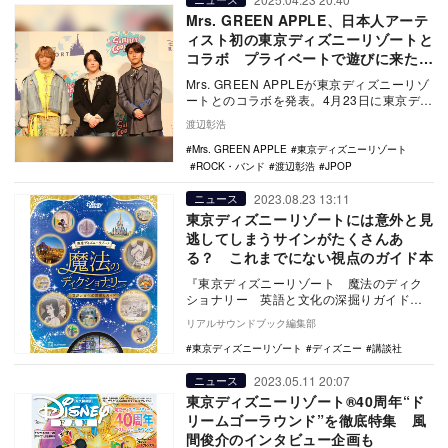
Mrs. GREEN APPLE、日本人アーテ
ィスト初の東京ディズニーリゾートと
コラボ プライベートで遊びに来た思
い出も
Mrs. GREEN APPLEが東京ディズニーリゾ
ートとのコラボを発表。4月23日に東京ディ
ズニーシー・ホテルミラコスタにて記…
渡辺彰浩
Mrs. GREEN APPLE
東京ディズニーリゾート
ROCK・バンド
渡辺彰浩
JPOP
2023.08.23 13:11
ニュース
東京ディズニーリゾートには意外と見
逃してしまうサインがたくさんあ
る？ これまでにない視点のガイド本
『東京ディズニーリゾート 魔法のディク
ショナリー 英語と文化の深掘りガイド』
が8月25日に講談社より発売される。 東
リアルサウンドブック編集部
京デ…
東京ディズニーリゾート
ディズニー
講談社
2023.05.11 20:07
ニュース
東京ディズニーリゾート®40周年“ド
リームゴーラウンド”を徹底特集 風
間俊介のインタビュー企画も