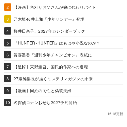
【漫画】角刈りお父さんが娘に代わりバイト
乃木坂46井上和『少年サンデー』登場
桜井日奈子、2027年カレンダーブック
『HUNTER×HUNTER』はもはや小説なのか？
賀喜遥香『週刊少年チャンピオン』表紙に
【追悼】東野圭吾、国民的作家への道程
27歳編集長が描くミステリマガジンの未来
【漫画】同姓の同性と偽装夫婦
名探偵コナンおせち2027予約開始
16:18更新