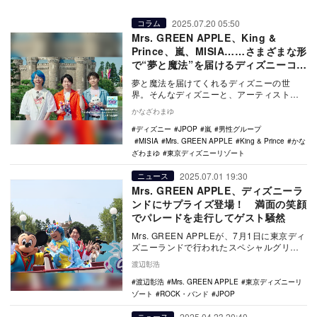
2025.07.20 05:50
コラム
Mrs. GREEN APPLE、King &
Prince、嵐、MISIA……さまざまな形
で“夢と魔法”を届けるディズニーコラ
ボ
夢と魔法を届けてくれるディズニーの世
界。そんなディズニーと、アーティストに
よる心がときめくコラボレーションが、こ
かなざわまゆ
れまでに何度か誕…
ディズニー
JPOP
嵐
男性グループ
MISIA
Mrs. GREEN APPLE
King & Prince
かな
ざわまゆ
東京ディズニーリゾート
2025.07.01 19:30
ニュース
Mrs. GREEN APPLE、ディズニーラ
ンドにサプライズ登場！ 満面の笑顔
でパレードを走行してゲスト騒然
Mrs. GREEN APPLEが、7月1日に東京ディ
ズニーランドで行われたスペシャルグリー
ティングに登場した。 Mrs. …
渡辺彰浩
渡辺彰浩
Mrs. GREEN APPLE
東京ディズニーリ
ゾート
ROCK・バンド
JPOP
2025.04.23 20:40
ニュース