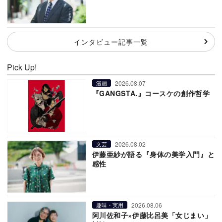
インタビュー記事一覧
Pick Up!
2026.08.07
漫画
『GANGSTA.』コースケの創作哲学
2026.08.02
文芸
伊藤亜紗が語る『身体の美学入門』と
感性
2026.08.06
趣味・実用
阿川佐和子×伊藤比呂美「女じまい」