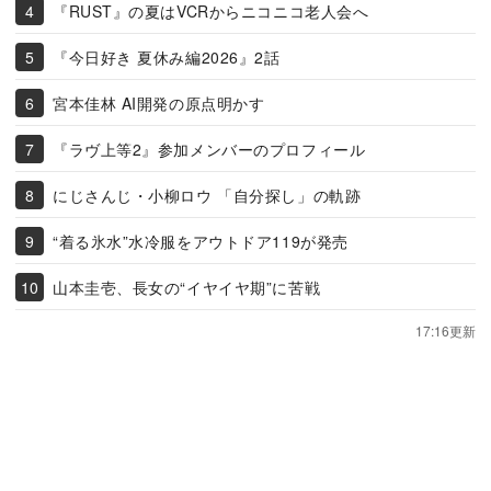
『RUST』の夏はVCRからニコニコ老人会へ
『今日好き 夏休み編2026』2話
宮本佳林 AI開発の原点明かす
『ラヴ上等2』参加メンバーのプロフィール
にじさんじ・小柳ロウ 「自分探し」の軌跡
“着る氷水”水冷服をアウトドア119が発売
山本圭壱、長女の“イヤイヤ期”に苦戦
17:16更新