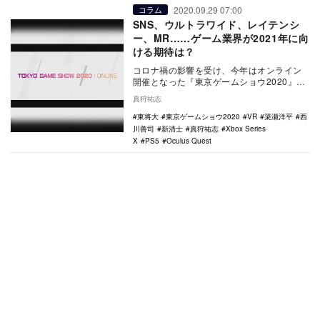
2020.09.29 07:00
コラム
SNS、ウルトラワイド、レイテンシ
ー、MR……ゲーム業界が2021年に向
ける期待は？
コロナ禍の影響を受け、今年はオンライン
開催となった『東京ゲームショウ2020』。
本稿では専門セッション「2021年に向けた
真狩祐志
ゲーム…
東将大
東京ゲームショウ2020
VR
簗瀬洋平
西
川善司
新清士
真狩祐志
Xbox Series
X
PS5
Oculus Quest