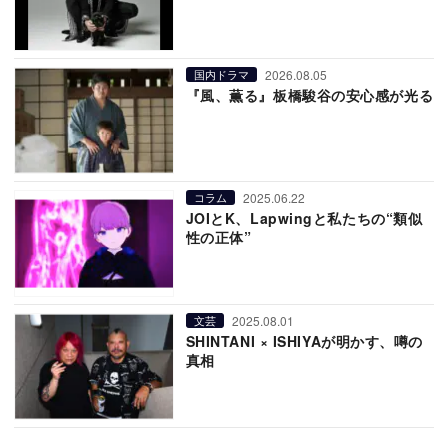
2026.08.05
国内ドラマ
『風、薫る』板橋駿谷の安心感が光る
2025.06.22
コラム
JOIとK、Lapwingと私たちの“類似
性の正体”
2025.08.01
文芸
SHINTANI × ISHIYAが明かす、噂の
真相