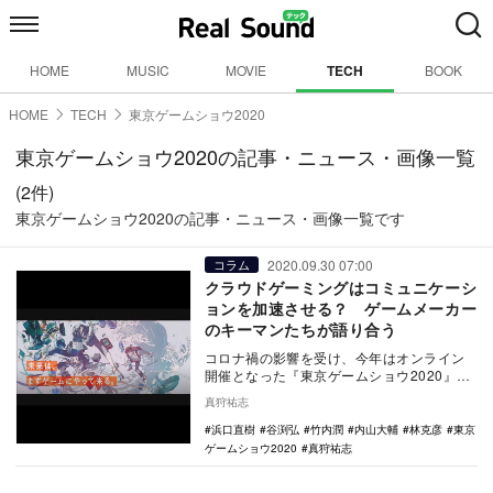
HOME
MUSIC
MOVIE
TECH
BOOK
HOME
TECH
東京ゲームショウ2020
東京ゲームショウ2020の記事・ニュース・画像一覧
(2件)
東京ゲームショウ2020の記事・ニュース・画像一覧です
2020.09.30 07:00
コラム
クラウドゲーミングはコミュニケーシ
ョンを加速させる？ ゲームメーカー
のキーマンたちが語り合う
コロナ禍の影響を受け、今年はオンライン
開催となった『東京ゲームショウ2020』。
本稿では基調講演「未来は、まずゲームに
真狩祐志
やって来る…
浜口直樹
谷渕弘
竹内潤
内山大輔
林克彦
東京
ゲームショウ2020
真狩祐志