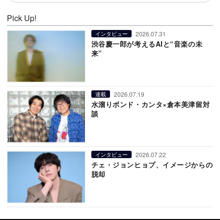
Pick Up!
2026.07.31
インタビュー
渋谷慶一郎が考えるAIと“音楽の未
来”
2026.07.19
連載
水溜りボンド・カンタ×倉本美津留対
談
2026.07.22
インタビュー
チェ・ジョンヒョプ、イメージからの
脱却