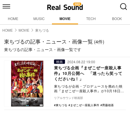
HOME
MUSIC
MOVIE
TECH
BOOK
HOME
MOVIE
東ちづる
東ちづるの記事・ニュース・画像一覧
(4件)
東ちづるの記事・ニュース・画像一覧です
2024.08.22 19:00
映画
東ちづる企画『まぜこぜ一座殺人事
件』10月公開へ 「迷ったら笑って
くださいね！」
東ちづるが企画・プロデュースを務めた映
画『まぜこぜ一座殺人事件』が10月18日に
公開される。 本作は、義足・車椅子ユー
リアルサウンド映画部
ザー、…
東ちづる
まぜこぜ一座殺人事件
齊藤雄基