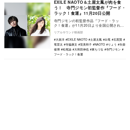
EXILE NAOTO＆土屋太鳳が肉を食
う！ 寺門ジモン初監督作『フード・
ラック！食運』11月20日公開
寺門ジモンの初監督作品『フード・ラッ
ク！食運』が11月20日より全国公開される
ことが決定し、EXILE NAOTOと土屋太鳳が
リアルサウンド映画部
主…
大泉洋
EXILE NAOTO
土屋太鳳
白竜
石黒賢
竜雷太
寺脇康文
筧美和子
NAOTO
りょう
矢柴
俊博
松尾諭
大和田伸也
東ちづる
寺門ジモン
フード・ラック！食運