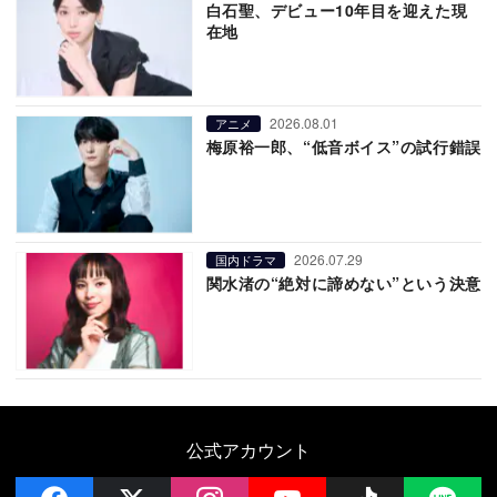
白石聖、デビュー10年目を迎えた現
在地
2026.08.01
アニメ
梅原裕一郎、“低音ボイス”の試行錯誤
2026.07.29
国内ドラマ
関水渚の“絶対に諦めない”という決意
公式アカウント