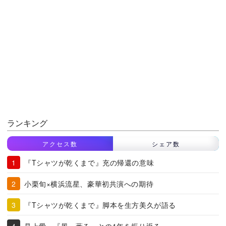
ランキング
アクセス数
シェア数
『Tシャツが乾くまで』充の帰還の意味
小栗旬×横浜流星、豪華初共演への期待
『Tシャツが乾くまで』脚本を生方美久が語る
見上愛、『風、薫る』との1年を振り返る