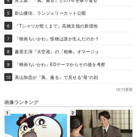
影山優佳、ランジェリーカット公開
『Tシャツが乾くまで』高橋文哉の新境地
『映画ちいかわ』怪物は誰が生んだのか？
趣里主演『大空港』の『相棒』オマージュ
『映画ちいかわ』EDテーマからその後を考察
美山加恋が『風、薫る』で見せる“母”の顔
15:13更新
画像ランキング