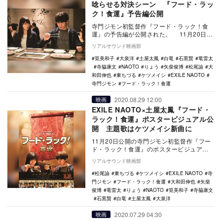
唸らせる対決シーン 『フード・ラッ
ク！食運』予告編公開
寺門ジモン初監督作『フード・ラック！食
運』の予告編が公開された。 11月20日に
公開される本作は、芸能界屈指の食通であ
リアルサウンド映画部
り、あ…
筧美和子
大泉洋
土屋太鳳
白竜
石黒賢
竜雷太
寺脇康文
NAOTO
りょう
矢柴俊博
松尾諭
大
和田伸也
東ちづる
ケツメイシ
EXILE NAOTO
寺門ジモン
フード・ラック！食運
2020.08.29 12:00
映画
EXILE NAOTO×土屋太鳳『フード・
ラック！食運』ポスタービジュアル公
開 主題歌はケツメイシ新曲に
11月20日公開の寺門ジモン初監督作『フー
ド・ラック！食運』のポスタービジュアル
が公開された。 本作は、芸能界屈指の食
リアルサウンド映画部
通…
松尾諭
東ちづる
ケツメイシ
EXILE NAOTO
寺
門ジモン
フード・ラック！食運
大和田伸也
矢柴
俊博
竜雷太
りょう
NAOTO
筧美和子
寺脇康文
石黒賢
白竜
土屋太鳳
大泉洋
2020.07.29 04:30
映画