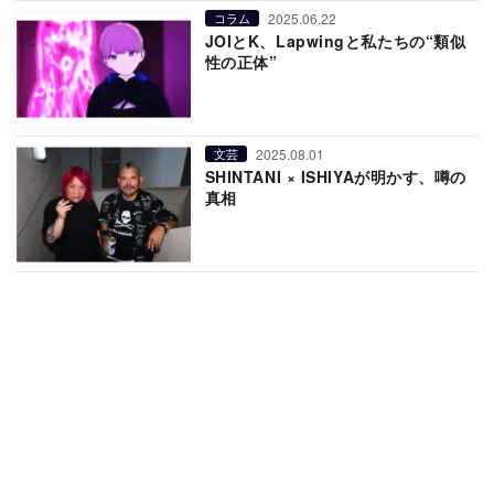
2025.06.22
コラム
JOIとK、Lapwingと私たちの“類似
性の正体”
2025.08.01
文芸
SHINTANI × ISHIYAが明かす、噂の
真相