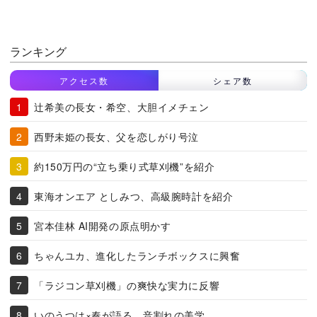
ランキング
アクセス数
シェア数
辻希美の長女・希空、大胆イメチェン
西野未姫の長女、父を恋しがり号泣
約150万円の“立ち乗り式草刈機”を紹介
東海オンエア としみつ、高級腕時計を紹介
宮本佳林 AI開発の原点明かす
ちゃんユカ、進化したランチボックスに興奮
「ラジコン草刈機」の爽快な実力に反響
いのうつは×奏が語る、音割れの美学