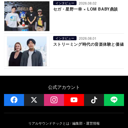
2026.08.02
インタビュー
セガ・星野一幸 × LOM BABY鼎談
2026.08.01
インタビュー
ストリーミング時代の音楽体験と価値
公式アカウント
facebook
x
instagram
YouTube
Follow on 
LI
リアルサウンドテックとは
編集部・運営情報