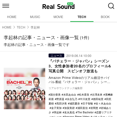
HOME
MUSIC
MOVIE
TECH
BOOK
HOME
TECH
李起林
李起林の記事・ニュース・画像一覧
(1件)
李起林の記事・ニュース・画像一覧です
2019.06.14 10:00
ニュース
『バチェラー・ジャパン』シーズン
3、女性参加者20名のプロフィール&
写真公開 スピンオフ放送も
Amazon Prime Videoのリアル婚活サバイ
バル番組『バチェラー・ジャパン』シーズ
ン3が、新バチェラー・友永真也のパー…
リアルサウンドテック編集部
国分亜美
水田あゆみ
松木星良
古澤未来
濱﨑麻
莉亜
野原遥
永合弘乃
中川友里
徳田祐里
田尻
夏樹
髙田汐美
城田夏奈
庄子智愉
佐々木あゆみ
金子実加
加賀美碧
浦田直佳
岩間恵
岩城あり
さ
李起林
友永真也
The Bachelor
恋愛リアリテ
ィーショー
Amazon Prime Video
バチェラー・ジャ