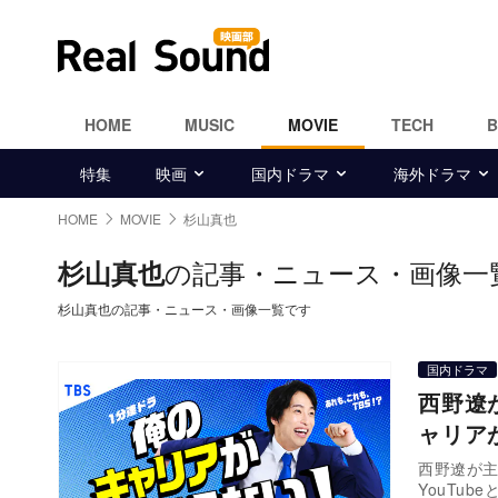
HOME
MUSIC
MOVIE
TECH
特集
映画
国内ドラマ
海外ドラマ
HOME
MOVIE
杉山真也
の記事・ニュース・画像一
杉山真也
杉山真也の記事・ニュース・画像一覧です
国内ドラマ
西野遼
ャリア
西野遼が主
YouTu