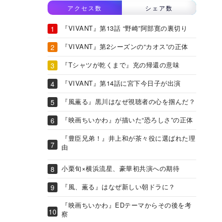
アクセス数
シェア数
『VIVANT』第13話 “野崎”阿部寛の裏切り
『VIVANT』第2シーズンの“カオス”の正体
『Tシャツが乾くまで』充の帰還の意味
『VIVANT』第14話に宮下今日子が出演
『風薫る』黒川はなぜ視聴者の心を掴んだ？
『映画ちいかわ』が描いた“恐ろしさ”の正体
『豊臣兄弟！』井上和が茶々役に選ばれた理
由
小栗旬×横浜流星、豪華初共演への期待
『風、薫る』はなぜ新しい朝ドラに？
『映画ちいかわ』EDテーマからその後を考
察