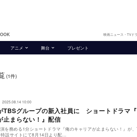
BOOK
映画ニュース・TVド
アニメ
舞台
プレゼント
覧
(1件)
2025.08.14 10:00
がTBSグループの新入社員に ショートドラマ
が止まらない！』配信
演を務める1分ショートドラマ『俺のキャリアが止まらない！』が、T
beと特設サイトにて8月14日より配…