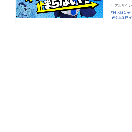
リアルサウン
日比麻音子
杉山真也