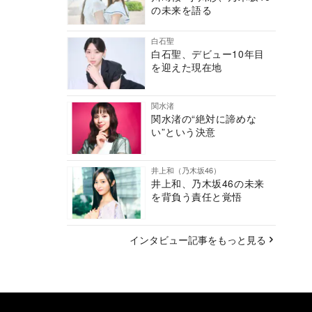
の未来を語る
白石聖
白石聖、デビュー10年目
を迎えた現在地
関水渚
関水渚の“絶対に諦めな
い”という決意
井上和（乃木坂46）
井上和、乃木坂46の未来
を背負う責任と覚悟
インタビュー記事をもっと見る