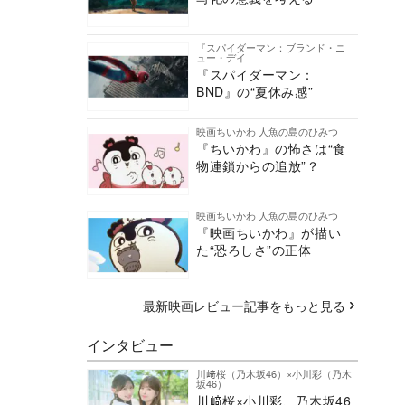
『スパイダーマン：ブランド・ニ
ュー・デイ
『スパイダーマン：
BND』の“夏休み感”
映画ちいかわ 人魚の島のひみつ
『ちいかわ』の怖さは“食
物連鎖からの追放”？
映画ちいかわ 人魚の島のひみつ
『映画ちいかわ』が描い
た“恐ろしさ”の正体
最新映画レビュー記事をもっと見る
インタビュー
川﨑桜（乃木坂46）×小川彩（乃木
坂46）
川﨑桜×小川彩、乃木坂46