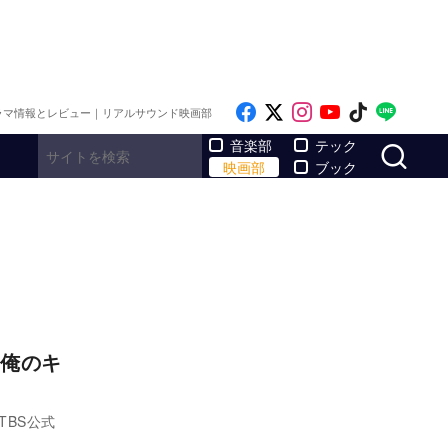
Like on Facebook
Follow on x
Follow on Inst
Follow on Y
Follow on
Follo
ラマ情報とレビュー｜リアルサウンド映画部
サ
音楽部
テック
映画部
ブック
『俺のキ
BS公式