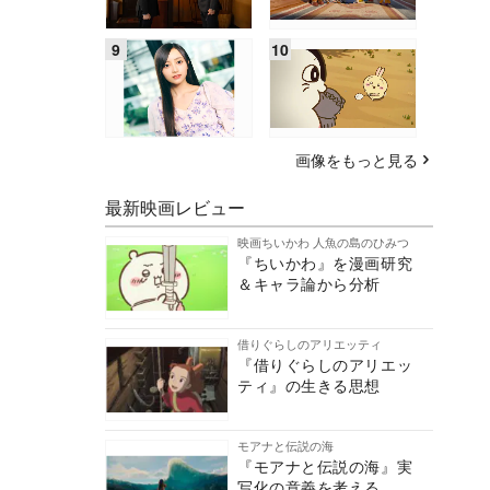
画像をもっと見る
最新映画レビュー
映画ちいかわ 人魚の島のひみつ
『ちいかわ』を漫画研究
＆キャラ論から分析
借りぐらしのアリエッティ
『借りぐらしのアリエッ
ティ』の生きる思想
モアナと伝説の海
『モアナと伝説の海』実
写化の意義を考える