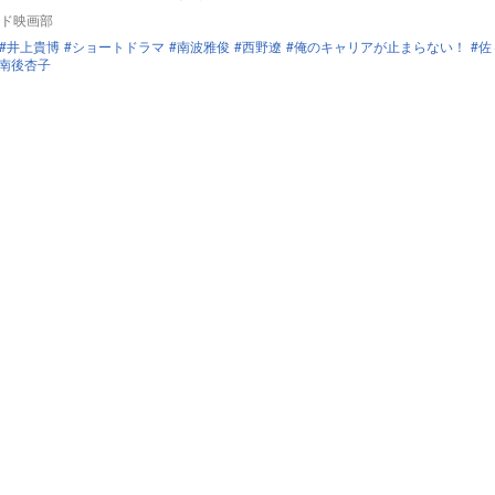
ド映画部
井上貴博
ショートドラマ
南波雅俊
西野遼
俺のキャリアが止まらない！
佐
南後杏子