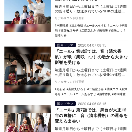
毎週月曜日から土曜日まで（土曜日は1週間
の振り返り）放送されているNHKの連続テ
レビ小説『エール』。4月9日放送の第9話で
リアルサウンド映画部
は、光…
本間叶愛
清水香帆
エールあらすじ
エール
平田
満
薬師丸ひろ子
二階堂ふみ
光石研
柴咲コウ
新津ちせ
2020.04.07 08:15
国内ドラマ
『エール』第8話では、音（清水香
帆）が環（柴咲コウ）の歌から大きな
影響を受ける
毎週月曜日から土曜日まで（土曜日は1週間
の振り返り）放送されているNHKの連続テ
レビ小説『エール』。4月8日放送の第8話で
リアルサウンド映画部
は、音…
光石研
薬師丸ひろ子
二階堂ふみ
柴咲コウ
新津
ちせ
エール
エールあらすじ
清水香帆
本間叶愛
2020.04.06 08:15
国内ドラマ
『エール』第7話では、舞台が大正12
年の豊橋に 音（清水香帆）の運命を
変える出会い
毎週月曜日から土曜日まで（土曜日は1週間