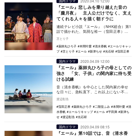
2020.04.10 12:00
国内ドラマ
『エール』悲しみを乗り越えた音の
「朧月夜」 主人公だけでなく、支え
てくれる人々を描く朝ドラに
連続テレビ小説『エール』（NHK総合）第1
話で描かれた、気弱な裕一（窪田正孝）の
手を取り、先導する妻・音（二階堂ふみ）
苫とり子
の印象的な…
薬師丸ひろ子
本間叶愛
清水香帆
エールリキャッ
プ
苫とり子
エール
新津ちせ
光石研
窪田正孝
2020.04.09 12:00
国内ドラマ
『エール』薬師丸ひろ子の母としての
強さ 「女、子供」の関内家に待ち受
ける試練
音（清水香帆）を中心とした関内家の幸せ
な日々に、急転直下、これ以上にない不幸
な出来事が起きた、NHK連続テレビ小説
渡辺彰浩
『エール』第9…
窪田正孝
薬師丸ひろ子
二階堂ふみ
本間叶愛
清
水香帆
エールリキャップ
エール
平田満
新津ち
せ
渡辺彰浩
光石研
2020.04.09 08:15
国内ドラマ
『エール』第10話では、音（清水香