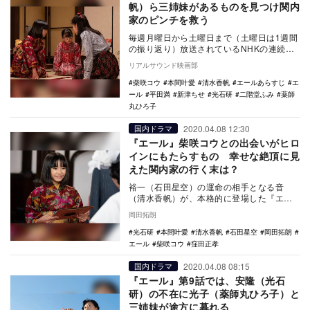
帆）ら三姉妹があるものを見つけ関内
家のピンチを救う
毎週月曜日から土曜日まで（土曜日は1週間
の振り返り）放送されているNHKの連続テ
レビ小説『エール』。4月10日放送の第10
リアルサウンド映画部
話では…
柴咲コウ
本間叶愛
清水香帆
エールあらすじ
エ
ール
平田満
新津ちせ
光石研
二階堂ふみ
薬師
丸ひろ子
2020.04.08 12:30
国内ドラマ
『エール』柴咲コウとの出会いがヒロ
インにもたらすもの 幸せな絶頂に見
えた関内家の行く末は？
裕一（石田星空）の運命の相手となる音
（清水香帆）が、本格的に登場した『エー
ル』（NHK総合）の第7話。音は教会で世界
岡田拓朗
的に活躍する…
光石研
本間叶愛
清水香帆
石田星空
岡田拓朗
エール
柴咲コウ
窪田正孝
2020.04.08 08:15
国内ドラマ
『エール』第9話では、安隆（光石
研）の不在に光子（薬師丸ひろ子）と
三姉妹が途方に暮れる