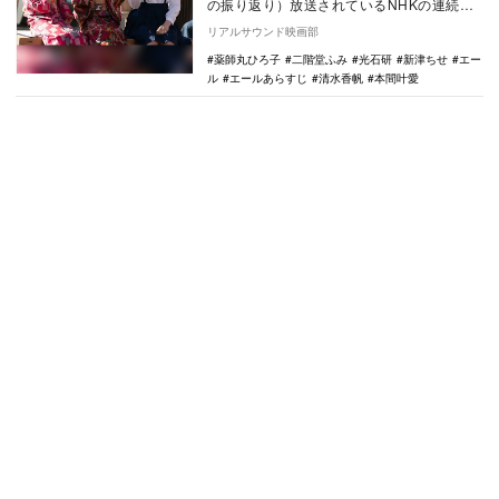
の振り返り）放送されているNHKの連続テ
レビ小説『エール』。4月7日放送の第7話で
リアルサウンド映画部
は、舞…
薬師丸ひろ子
二階堂ふみ
光石研
新津ちせ
エー
ル
エールあらすじ
清水香帆
本間叶愛