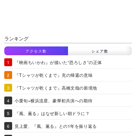
ランキング
アクセス数
シェア数
『映画ちいかわ』が描いた“恐ろしさ”の正体
『Tシャツが乾くまで』充の帰還の意味
『Tシャツが乾くまで』高橋文哉の新境地
小栗旬×横浜流星、豪華初共演への期待
『風、薫る』はなぜ新しい朝ドラに？
見上愛、『風、薫る』との1年を振り返る