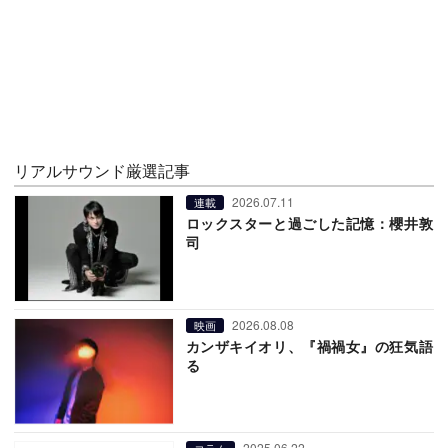
リアルサウンド厳選記事
2026.07.11
連載
ロックスターと過ごした記憶：櫻井敦
司
2026.08.08
映画
カンザキイオリ、『禍禍女』の狂気語
る
2025.06.22
コラム