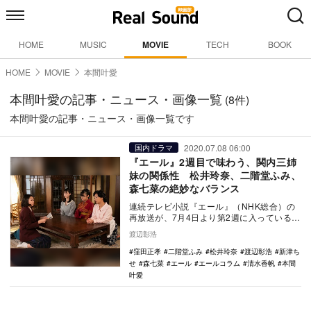
HOME
MUSIC
MOVIE
TECH
BOOK
HOME
MOVIE
本間叶愛
本間叶愛の記事・ニュース・画像一覧
(8件)
本間叶愛の記事・ニュース・画像一覧です
2020.07.08 06:00
国内ドラマ
『エール』2週目で味わう、関内三姉
妹の関係性 松井玲奈、二階堂ふみ、
森七菜の絶妙なバランス
連続テレビ小説『エール』（NHK総合）の
再放送が、7月4日より第2週に入っている。
第1週、裕一（石田星空）の子供時代に続
渡辺彰浩
き…
窪田正孝
二階堂ふみ
松井玲奈
渡辺彰浩
新津ち
せ
森七菜
エール
エールコラム
清水香帆
本間
叶愛