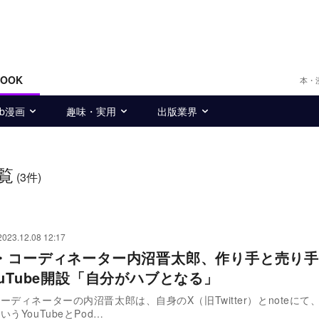
BOOK
本・
eb漫画
趣味・実用
出版業界
覧
(3件)
2023.12.08 12:17
・コーディネーター内沼晋太郎、作り手と売り手
ouTube開設「自分がハブとなる」
ーディネーターの内沼晋太郎は、自身のX（旧Twitter）とnoteにて
うYouTubeとPod…