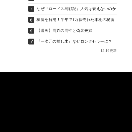
なぜ『ロードス島戦記』人気は衰えないのか
積読を解消！半年で1万個売れた本棚の秘密
【漫画】同姓の同性と偽装夫婦
『一次元の挿し木』なぜロングセラーに？
12:16更新