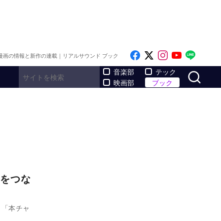
Like on Facebook
Follow on x
Follow on I
Follow o
Follo
漫画の情報と新作の連載｜リアルサウンド ブック
サ
音楽部
テック
映画部
ブック
をつな
、「本チャ