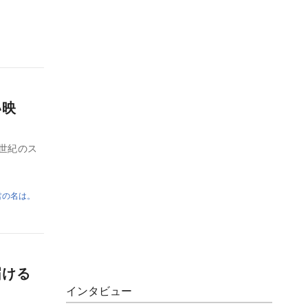
い映
世紀のス
君の名は。
届ける
インタビュー