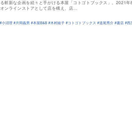
る斬新な企画を続々と手がける本屋「コトゴトブックス」。2021年
、オンラインストアとして店を構え、店…
小沼理
片岡義男
本屋B&B
木村綾子
コトゴトブックス
道尾秀介
書店
西