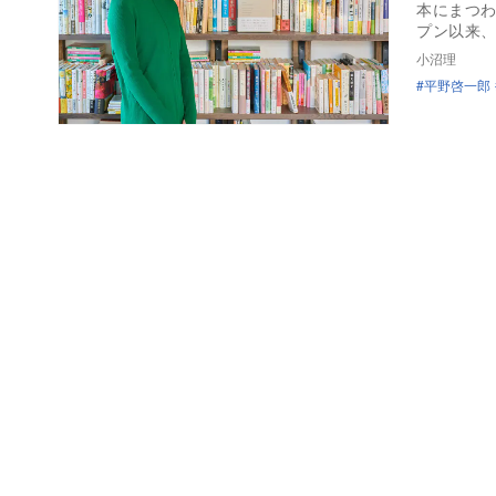
本にまつわ
プン以来
小沼理
平野啓一郎