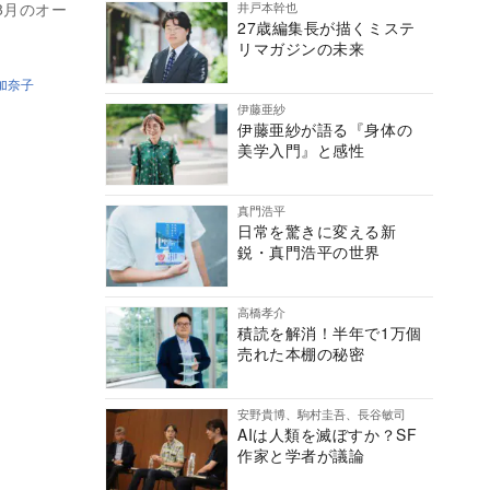
井戸本幹也
8月のオー
27歳編集長が描くミステ
リマガジンの未来
加奈子
伊藤亜紗
伊藤亜紗が語る『身体の
美学入門』と感性
真門浩平
日常を驚きに変える新
鋭・真門浩平の世界
高橋孝介
積読を解消！半年で1万個
売れた本棚の秘密
安野貴博、駒村圭吾、長谷敏司
AIは人類を滅ぼすか？SF
作家と学者が議論