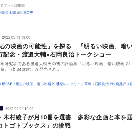
ドブック編集部
内沼晋太郎
出版業界
2022.05.13 18:00
世紀の映画の可能性」を探る 『明るい映画、暗
行記念・渡邉大輔×石岡良治トークショー
画研究者である渡邉大輔氏の初の評論集『明るい映画、暗い映画 21
』（blueprint）が発売され…
本屋B&B
明るい映画、暗い映画 21世紀のスクリーン革命
石岡良治
映画批評
2022.02.04 10:00
ー
・木村綾子が月10冊を選書 多彩な企画と本を
コトゴトブックス」の挑戦