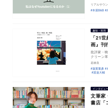
リアルサウン
本屋B&B
趣味・実用
「21
画』刊
批評家・映
クリーン革命
若林良
蓮實重彥
渡邉大輔
インタビュ
文筆家
書店「