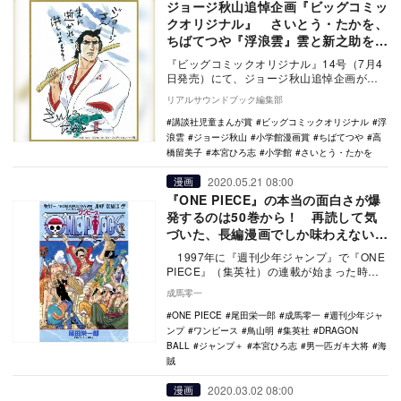
ジョージ秋山追悼企画『ビッグコミッ
クオリジナル』 さいとう・たかを、
ちばてつや『浮浪雲』雲と新之助を描
く
『ビッグコミックオリジナル』14号（7月4
日発売）にて、ジョージ秋山追悼企画が実
施された。 同誌上で44年に渡って『浮浪
リアルサウンドブック編集部
雲（…
講談社児童まんが賞
ビッグコミックオリジナル
浮
浪雲
ジョージ秋山
小学館漫画賞
ちばてつや
高
橋留美子
本宮ひろ志
小学館
さいとう・たかを
2020.05.21 08:00
漫画
『ONE PIECE』の本当の面白さが爆
発するのは50巻から！ 再読して気
づいた、長編漫画でしか味わえない興
奮と感動
1997年に『週刊少年ジャンプ』で『ONE
PIECE』（集英社）の連載が始まった時、
「ど真ん中だ」と思った。モチーフ…
成馬零一
ONE PIECE
尾田栄一郎
成馬零一
週刊少年ジャ
ンプ
ワンピース
鳥山明
集英社
DRAGON
BALL
ジャンプ＋
本宮ひろ志
男一匹ガキ大将
海
賊
2020.03.02 08:00
漫画