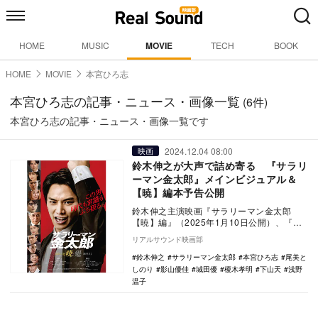
HOME
MUSIC
MOVIE
TECH
BOOK
HOME
MOVIE
本宮ひろ志
本宮ひろ志の記事・ニュース・画像一覧
(6件)
本宮ひろ志の記事・ニュース・画像一覧です
2024.12.04 08:00
映画
鈴木伸之が大声で詰め寄る 『サラリ
ーマン金太郎』メインビジュアル＆
【暁】編本予告公開
鈴木伸之主演映画『サラリーマン金太郎
【暁】編』（2025年1月10日公開）、『サ
ラリーマン金太郎【魁】編』（2025年2月7
リアルサウンド映画部
日）…
鈴木伸之
サラリーマン金太郎
本宮ひろ志
尾美と
しのり
影山優佳
城田優
榎木孝明
下山天
浅野
温子