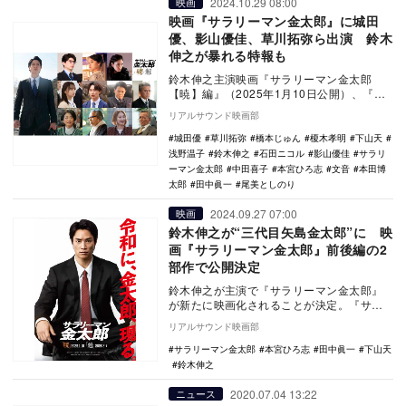
2024.10.29 08:00
映画
映画『サラリーマン金太郎』に城田
優、影山優佳、草川拓弥ら出演 鈴木
伸之が暴れる特報も
鈴木伸之主演映画『サラリーマン金太郎
【暁】編』（2025年1月10日公開）、『サ
ラリーマン金太郎【魁】編』（2025年2月7
リアルサウンド映画部
日）…
城田優
草川拓弥
橋本じゅん
榎木孝明
下山天
浅野温子
鈴木伸之
石田ニコル
影山優佳
サラリ
ーマン金太郎
中田喜子
本宮ひろ志
文音
本田博
太郎
田中眞一
尾美としのり
2024.09.27 07:00
映画
鈴木伸之が“三代目矢島金太郎”に 映
画『サラリーマン金太郎』前後編の2
部作で公開決定
鈴木伸之が主演で『サラリーマン金太郎』
が新たに映画化されることが決定。『サラ
リーマン金太郎【暁】編』が2025年1月10
リアルサウンド映画部
日より、…
サラリーマン金太郎
本宮ひろ志
田中眞一
下山天
鈴木伸之
2020.07.04 13:22
ニュース