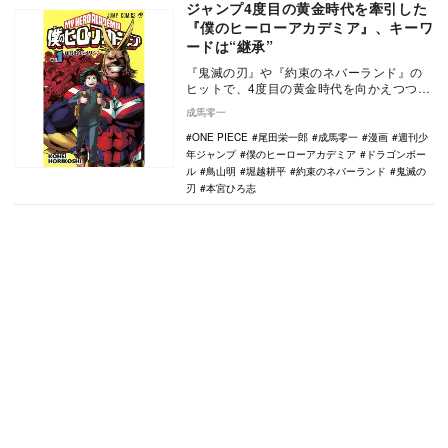
ジャンプ4度目の黄金時代を牽引した
『僕のヒーローアカデミア』、キーワ
ードは“継承”
『鬼滅の刃』や『約束のネバーランド』の
ヒットで、4度目の黄金時代を向かえつつあ
ると言ってもいい『週刊少年ジャンプ』
成馬零一
（集英社）だが…
ONE PIECE
尾田栄一郎
成馬零一
漫画
週刊少
年ジャンプ
僕のヒーローアカデミア
ドラゴンボー
ル
鳥山明
堀越耕平
約束のネバーランド
鬼滅の
刃
本宮ひろ志