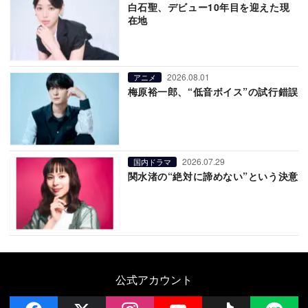
白石聖、デビュー10年目を迎えた現
在地
2026.08.01
アニメ
梅原裕一郎、“低音ボイス”の試行錯誤
2026.07.29
国内ドラマ
関水渚の“絶対に諦めない”という決意
公式アカウント