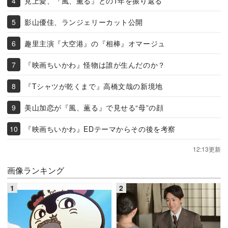
見上愛、『風、薫る』との1年を振り返る
影山優佳、ランジェリーカット公開
趣里主演『大空港』の『相棒』オマージュ
『映画ちいかわ』怪物は誰が生んだのか？
『Tシャツが乾くまで』高橋文哉の新境地
美山加恋が『風、薫る』で見せる“母”の顔
『映画ちいかわ』EDテーマからその後を考察
12:13更新
画像ランキング